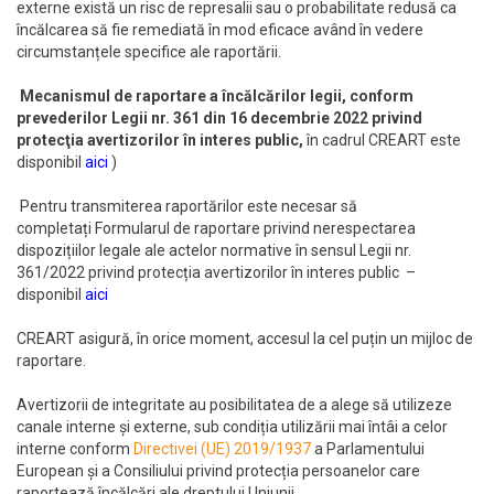
externe există un risc de represalii sau o probabilitate redusă ca
încălcarea să fie remediată în mod eficace având în vedere
circumstanțele specifice ale raportării.
Mecanismul de raportare a încălcărilor legii, conform
prevederilor Legii nr. 361 din 16 decembrie 2022 privind
protecţia avertizorilor în interes public,
în cadrul CREART este
disponibil
aici
)
Pentru transmiterea raportărilor este necesar să
completați Formularul de raportare privind nerespectarea
dispozițiilor legale ale actelor normative în sensul Legii nr.
361/2022 privind protecția avertizorilor în interes public –
disponibil
aici
CREART asigură, în orice moment, accesul la cel puțin un mijloc de
raportare.
Avertizorii de integritate au posibilitatea de a alege să utilizeze
canale interne și externe, sub condiția utilizării mai întâi a celor
interne conform
Directivei (UE) 2019/1937
a Parlamentului
European și a Consiliului privind protecția persoanelor care
raportează încălcări ale dreptului Uniunii.