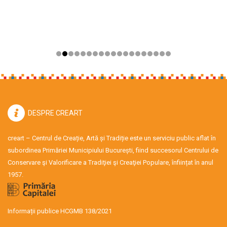
DESPRE CREART
creart – Centrul de Creație, Artă și Tradiție este un serviciu public aflat în
subordinea Primăriei Municipiului București, fiind succesorul Centrului de
Conservare şi Valorificare a Tradiţiei şi Creaţiei Populare, înființat în anul
1957.
Informații publice HCGMB 138/2021