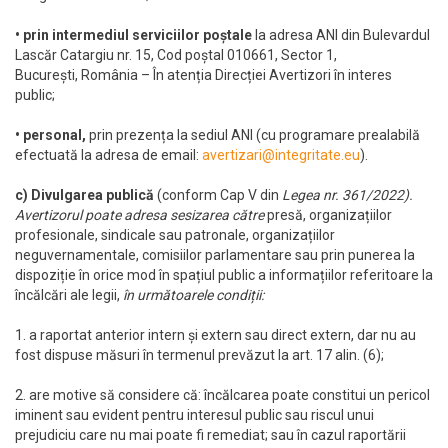
• prin intermediul serviciilor poștale
la adresa ANI din Bulevardul
Lascăr Catargiu nr. 15, Cod poștal 010661, Sector 1,
București, România – În atenția Direcției Avertizori în interes
public;
• personal
,
prin prezența la sediul ANI (cu programare prealabilă
efectuată la adresa de email:
avertizari@integritate.eu
).
c) Divulgarea publică
(conform Cap V din
Legea nr. 361/2022).
Avertizorul poate adresa sesizarea către
presă, organizațiilor
profesionale, sindicale sau patronale, organizațiilor
neguvernamentale, comisiilor parlamentare sau prin punerea la
dispoziție în orice mod în spațiul public a informațiilor referitoare la
încălcări ale legii,
în următoarele condiții:
1. a raportat anterior intern și extern sau direct extern, dar nu au
fost dispuse măsuri în termenul prevăzut la art. 17 alin. (6);
2. are motive să considere că: încălcarea poate constitui un pericol
iminent sau evident pentru interesul public sau riscul unui
prejudiciu care nu mai poate fi remediat; sau în cazul raportării