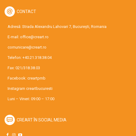
CONTACT
Adresă: Strada Alexandru Lahovari 7, București, Romania
E-mail:
office@creart.ro
comunicare@creart.ro
Telefon:
+40.21.318.38.04
Fax: 021/318.38.03
Facebook:
creartpmb
Instagram
creartbucuresti
Luni – Vineri: 09:00 – 17:00
CREART ÎN SOCIAL MEDIA