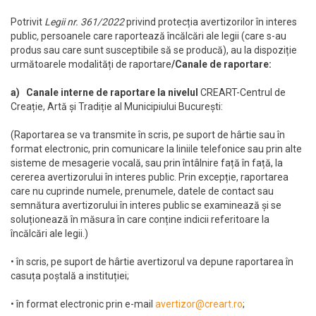
Potrivit
Legii nr. 361/2022
privind protecția avertizorilor în interes
public
,
persoanele care raportează încălcări ale legii (care s-au
produs sau care sunt susceptibile să se producă), au la dispoziție
următoarele modalități de raportare
/Canale de raportare:
a) Canale interne de raportare la nivelul
CREART-Centrul de
Creație, Artă și Tradiție al Municipiului București:
(Raportarea se va transmite în scris, pe suport de hârtie sau în
format electronic, prin comunicare la liniile telefonice sau prin alte
sisteme de mesagerie vocală, sau prin întâlnire față în față, la
cererea avertizorului în interes public. Prin excepție, raportarea
care nu cuprinde numele, prenumele, datele de contact sau
semnătura avertizorului în interes public se examinează și se
soluționează în măsura în care conține indicii referitoare la
încălcări ale legii.)
• în scris, pe suport de hârtie avertizorul va depune raportarea în
casuța poștală a instituției;
• în format electronic prin e-mail
avertizor@creart.ro
;