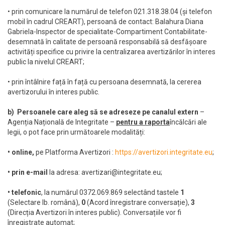
• prin comunicare la numărul de telefon 021.318.38.04 (și telefon
mobil în cadrul CREART), persoană de contact: Balahura Diana
Gabriela-Inspector de specialitate-Compartiment Contabilitate-
desemnată în calitate de persoană responsabilă să desfășoare
activități specifice cu privire la centralizarea avertizărilor în interes
public la nivelul CREART;
• prin întâlnire față în față cu persoana desemnată, la cererea
avertizorului în interes public.
b) Persoanele care aleg să se adreseze pe canalul extern
–
Agenția Națională de Integritate –
pentru a raporta
încălcări ale
legii, o pot face prin următoarele modalități:
• online
,
pe Platforma Avertizori :
https://avertizori.integritate.eu
;
• prin e-mail
la adresa: avertizari@integritate.eu;
• telefonic
, la numărul 0372.069.869 selectând tastele
1
(Selectare lb. română),
0
(Acord înregistrare conversație),
3
(Direcția Avertizori în interes public). Conversațiile vor fi
înregistrate automat;