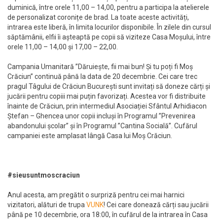
duminică, între orele 11,00 – 14,00, pentru a participa la atelierele
de personalizat coronițe de brad. La toate aceste activități,
intrarea este liberă, în limita locurilor disponibile. În zilele din cursul
săptămânii, elfii îi așteaptă pe copii să viziteze Casa Moșului, între
orele 11,00 – 14,00 și 17,00 – 22,00.
Campania Umanitară ”Dăruiește, fii mai bun! Și tu poți fi Moș
Crăciun” continuă până la data de 20 decembrie. Cei care trec
pragul Tâgului de Crăciun București sunt invitați să doneze cărți și
jucării pentru copiii mai puțin favorizați. Acestea vor fi distribuite
înainte de Crăciun, prin intermediul Asociației Sfântul Arhidiacon
Ștefan – Ghencea unor copii incluși în Programul ”Prevenirea
abandonului școlar” și în Programul ”Cantina Socială”. Cufărul
campaniei este amplasat lângă Casa lui Moș Crăciun.
#sieusuntmoscraciun
Anul acesta, am pregătit o surpriză pentru cei mai harnici
vizitatori, alături de trupa
VUNK
! Cei care donează cărți sau jucării
până pe 10 decembrie, ora 18:00, în cufărul de la intrarea în Casa