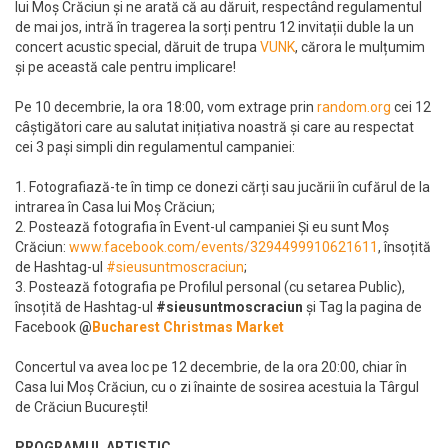
lui Moș Crăciun și ne arată că au dăruit, respectând regulamentul
de mai jos, intră în tragerea la sorți pentru 12 invitații duble la un
concert acustic special, dăruit de trupa
VUNK
, cărora le mulțumim
și pe această cale pentru implicare!
Pe 10 decembrie, la ora 18:00, vom extrage prin
random.org
cei 12
câștigători care au salutat inițiativa noastră și care au respectat
cei 3 pași simpli din regulamentul campaniei:
1. Fotografiază-te în timp ce donezi cărți sau jucării în cufărul de la
intrarea în Casa lui Moș Crăciun;
2. Postează fotografia în Event-ul campaniei Și eu sunt Moș
Crăciun:
www.facebook.com/events/3294499910621611
, însoțită
de Hashtag-ul
#sieusuntmoscraciun
;
3. Postează fotografia pe Profilul personal (cu setarea Public),
însoțită de Hashtag-ul
#sieusuntmoscraciun
și Tag la pagina de
Facebook
@
Bucharest Christmas Market
Concertul va avea loc pe 12 decembrie, de la ora 20:00, chiar în
Casa lui Moș Crăciun, cu o zi înainte de sosirea acestuia la Târgul
de Crăciun București!
PROGRAMUL ARTISTIC