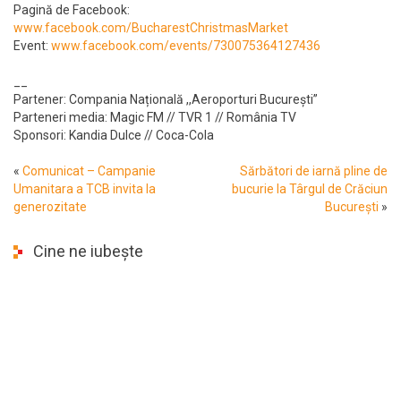
Pagină de Facebook:
www.facebook.com/BucharestChristmasMarket
Event:
www.facebook.com/events/730075364127436
__
Partener: Compania Națională ,,Aeroporturi București”
Parteneri media: Magic FM // TVR 1 // România TV
Sponsori: Kandia Dulce // Coca-Cola
«
Comunicat – Campanie
Sărbători de iarnă pline de
Umanitara a TCB invita la
bucurie la Târgul de Crăciun
generozitate
București
»
Cine ne iubește