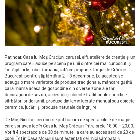
Patinoar, Casa lui Moș Crăciun, carusel, elfi, ateliere de creație și un
program care îi aduce pe scenă pe unii dintre cei mai cunoscuți și
îndrăgiți artiști din România, iată ce propune Târgul de Crăciun
București pentru săptămâna 2 – 8 decembrie. La acestea se
adaugă o mare varietate de produse tradiționale, mâncare gătită
ca la mama acasă de gospodine din diverse zone ale țării,
decorațiuni de sezon, accesorii și obiecte tradiționale specifice
sărbătorilor de iarnă, produse din lemn lucrate manual sau obiecte
ceramice, jucării și produse naturale de îngrijire.
De Moș Nicolae, cei mici se pot bucura de spectacolele de magie
care vor avea loc în Casa lui Moș Crăciun, între orele 18,00 – 20,00.
Vor fi 4 spectacole de 30 de minute, la care au acces serii de 20 de
copii. Tot în Casa Moșului sunt așteptați cei mici sâmbătă și