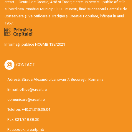
creart – Centrul de Creație, Artă și Tradiție este un serviciu public aflat în
subordinea Primăriei Municipiului București, fiind succesorul Centrului de
Conservare şi Valorificare a Tradiţiei şi Creaţiei Populare, înființat în anul
1957.
Informații publice HCGMB 138/2021
CONTACT
Adresă: Strada Alexandru Lahovari 7, București, Romania
E-mail:
office@creart.ro
comunicare@creart.ro
Telefon:
+40.21.318.38.04
Fax: 021/318.38.03
Facebook:
creartpmb