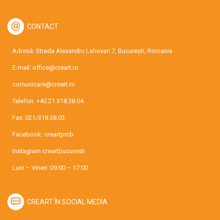
CONTACT
Adresă: Strada Alexandru Lahovari 7, București, Romania
E-mail:
office@creart.ro
comunicare@creart.ro
Telefon:
+40.21.318.38.04
Fax: 021/318.38.03
Facebook:
creartpmb
Instagram
creartbucuresti
Luni – Vineri: 09:00 – 17:00
CREART ÎN SOCIAL MEDIA