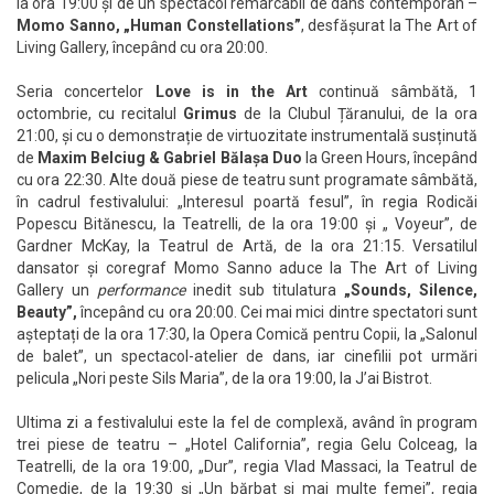
la ora 19:00 și de un spectacol remarcabil de dans contemporan –
Momo Sanno, „Human Constellations”
, desfășurat la The Art of
Living Gallery, începând cu ora 20:00.
Seria concertelor
Love is in the Art
continuă sâmbătă, 1
octombrie, cu recitalul
Grimus
de la Clubul Țăranului, de la ora
21:00, și cu o demonstrație de virtuozitate instrumentală susținută
de
Maxim Belciug & Gabriel Bălașa Duo
la Green Hours, începând
cu ora 22:30. Alte două piese de teatru sunt programate sâmbătă,
în cadrul festivalului: „Interesul poartă fesul”, în regia Rodicăi
Popescu Bitănescu, la Teatrelli, de la ora 19:00 și „ Voyeur”, de
Gardner McKay, la Teatrul de Artă, de la ora 21:15. Versatilul
dansator și coregraf Momo Sanno aduce la The Art of Living
Gallery un
performance
inedit sub titulatura
„Sounds, Silence,
Beauty”,
începând cu ora 20:00. Cei mai mici dintre spectatori sunt
așteptați de la ora 17:30, la Opera Comică pentru Copii, la „Salonul
de balet”, un spectacol-atelier de dans, iar cinefilii pot urmări
pelicula „Nori peste Sils Maria”, de la ora 19:00, la J’ai Bistrot.
Ultima zi a festivalului este la fel de complexă, având în program
trei piese de teatru – „Hotel California”, regia Gelu Colceag, la
Teatrelli, de la ora 19:00, „Dur”, regia Vlad Massaci, la Teatrul de
Comedie, de la 19:30 și „Un bărbat și mai multe femei”, regia