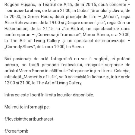
Bogdan Hușanu, la Teatrul de Artă, de la 20:15, două concerte –
Toulouse Lautrec,
de la ora 21:00, la Clubul Țăranului și
Javra
, de
la 20:00, la Green Hours, două proiecții de film – „Minuni”, regia
Alice Rohrwacher, de la 19:00 și „Despre oameni și oi”, regia Grimur
Hakonarson, de la 21:15, la J’ai Bistrot, un spectacol de dans
contemporan – „Conversații frumoase”, Momo Sanno, ora 20:00,
la The Art of Living Gallery și un spectacol de improvizație –
„Comedy.Show”, de la ora 19:00, La Scena.
Nici pasionații de artă fotografică nu vor fi neglijați, ei putând
admira, pe toată perioada festivalului, imaginile surprinse de
artistul Momo Sanno în călătoriile întreprinse în jurul lumii. Colecția,
intitulată „Moments of Life”, va fi accesibilă în fiecare zi, între orele
12:00 și 21:00, la The Art of Living Gallery.
Intrarea este liberă în limita locurilor disponibile.
Mai multe informații pe:
f/loveisintheartbucharest
f/creartpmb