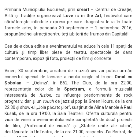
Primăria Municipiului București, prin
creart
– Centrul de Creație,
Artă și Tradiție organizează
Love is in the Art
, festivalul care
sărbătorește infinitele expresii pe care dragostea le ia în toate
formele artei, în perioada 30 septembrie – 2 octombrie 2016,
propunând noi atracții pentru toți iubitorii de frumos din Capitală!
Cea de-a doua ediție a evenimentului va aduce în cele 11 spații de
cultură și timp liber piese de teatru, spectacole de dans
contemporan, expoziții foto, proiecții de film și concerte.
Vineri, 30 septembrie, amatorii de muzică
live
vor putea urmări
concertul special de lansare a noului single al trupei
Omul cu
Șobolani
– „Oglinzi”, în B52 The Club, de la ora 22:00,
reprezentația celor de la
Spectrum,
o formulă muzicală
interesantă de
fusion
, cu influențe predominante de rock
progresiv, dar și un
touch
de jazz și pop la Green Hours, de la ora
22:30 și show-ul „Joia păcătoșilor”, susținut de Alina Manole & Raul
Kusak, de la ora 19:00, la Sala Teatrelli. Oferta culturală pentru
ziua de vineri a evenimentului este completată de două proiecții
de film, „Profesorul de vioară” și „Statele unite ale iubirii”,
desfășurate la UnTeatru, de la ora 21:00, respectiv J’ai Bistrot, de