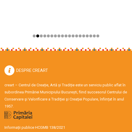
DESPRE CREART
creart – Centrul de Creație, Artă și Tradiție este un serviciu public aflat în
subordinea Primăriei Municipiului București, fiind succesorul Centrului de
Conservare şi Valorificare a Tradiţiei şi Creaţiei Populare, înființat în anul
1957.
Informații publice HCGMB 138/2021