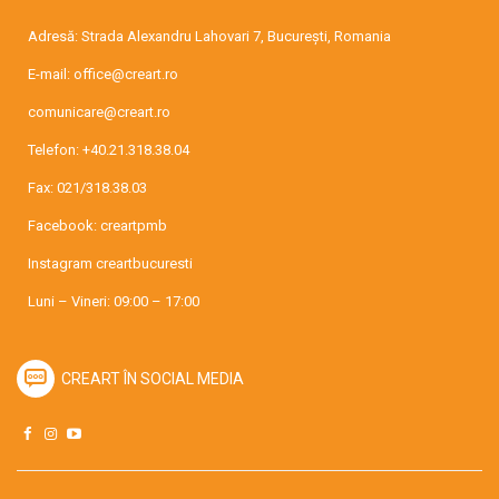
Adresă: Strada Alexandru Lahovari 7, București, Romania
E-mail:
office@creart.ro
comunicare@creart.ro
Telefon:
+40.21.318.38.04
Fax: 021/318.38.03
Facebook:
creartpmb
Instagram
creartbucuresti
Luni – Vineri: 09:00 – 17:00
CREART ÎN SOCIAL MEDIA