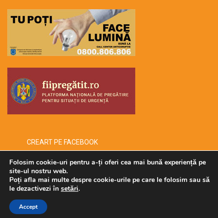
CREART PE FACEBOOK
Folosim cookie-uri pentru a-ți oferi cea mai bună experiență pe
site-ul nostru web.
Poți afla mai multe despre cookie-urile pe care le folosim sau să
Copyright © 2026 -creart-
le dezactivezi în
setări
.
Administrat de SECURMENOW
Accept