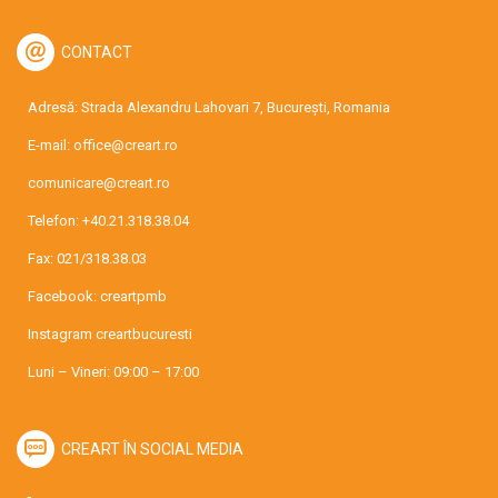
CONTACT
Adresă: Strada Alexandru Lahovari 7, București, Romania
E-mail:
office@creart.ro
comunicare@creart.ro
Telefon:
+40.21.318.38.04
Fax: 021/318.38.03
Facebook:
creartpmb
Instagram
creartbucuresti
Luni – Vineri: 09:00 – 17:00
CREART ÎN SOCIAL MEDIA