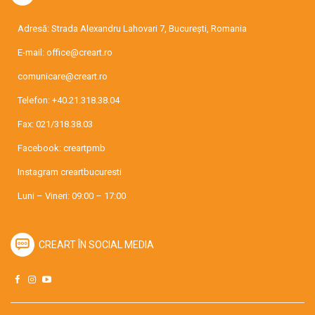
Adresă: Strada Alexandru Lahovari 7, București, Romania
E-mail:
office@creart.ro
comunicare@creart.ro
Telefon:
+40.21.318.38.04
Fax: 021/318.38.03
Facebook:
creartpmb
Instagram
creartbucuresti
Luni – Vineri: 09:00 – 17:00
CREART ÎN SOCIAL MEDIA