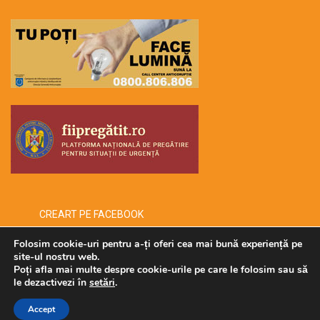
CREART PE FACEBOOK
Folosim cookie-uri pentru a-ți oferi cea mai bună experiență pe
site-ul nostru web.
Poți afla mai multe despre cookie-urile pe care le folosim sau să
Copyright © 2026 -creart-
le dezactivezi în
setări
.
Accept
Administrat de SECURMENOW