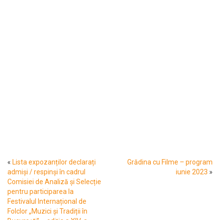
«
Lista expozanților declarați
Grădina cu Filme – program
admiși / respinși în cadrul
iunie 2023
»
Comisiei de Analiză și Selecție
pentru participarea la
Festivalul Internațional de
Folclor „Muzici și Tradiții în