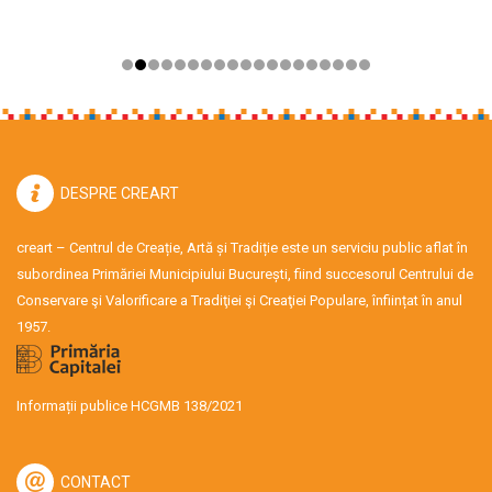
DESPRE CREART
creart – Centrul de Creație, Artă și Tradiție este un serviciu public aflat în
subordinea Primăriei Municipiului București, fiind succesorul Centrului de
Conservare şi Valorificare a Tradiţiei şi Creaţiei Populare, înființat în anul
1957.
Informații publice HCGMB 138/2021
CONTACT