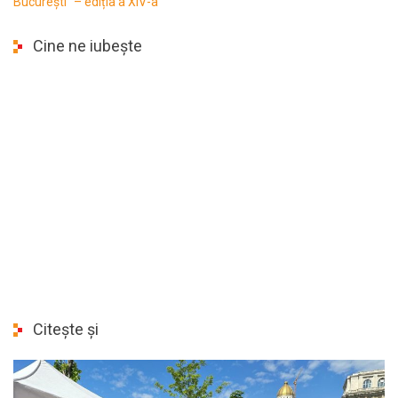
București” – ediția a XIV-a
Cine ne iubește
Citește și