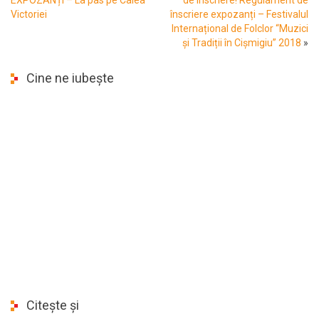
Victoriei
înscriere expozanți – Festivalul
Internațional de Folclor “Muzici
și Tradiții în Cișmigiu” 2018
»
Cine ne iubește
Citește și