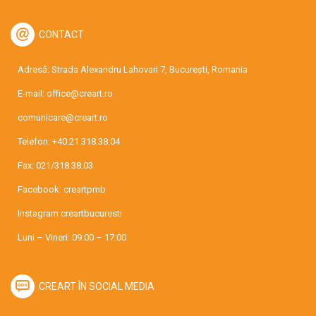
CONTACT
Adresă: Strada Alexandru Lahovari 7, București, Romania
E-mail:
office@creart.ro
comunicare@creart.ro
Telefon:
+40.21.318.38.04
Fax: 021/318.38.03
Facebook:
creartpmb
Instagram
creartbucuresti
Luni – Vineri: 09:00 – 17:00
CREART ÎN SOCIAL MEDIA