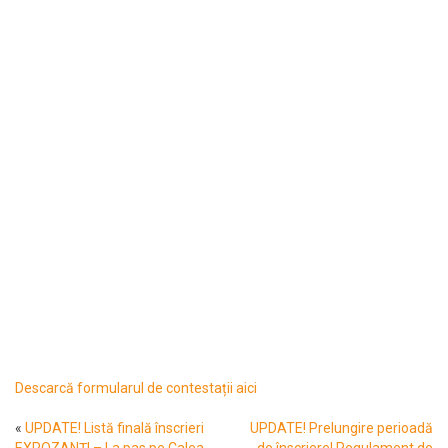
Descarcă formularul de contestații aici
«
UPDATE! Listă finală înscrieri
UPDATE! Prelungire perioadă
EXPOZANȚI – La pas pe Calea
de înscriere! Regulament de