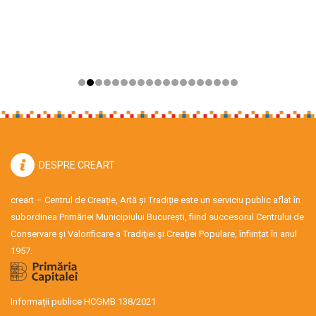
DESPRE CREART
creart – Centrul de Creație, Artă și Tradiție este un serviciu public aflat în
subordinea Primăriei Municipiului București, fiind succesorul Centrului de
Conservare şi Valorificare a Tradiţiei şi Creaţiei Populare, înființat în anul
1957.
Informații publice HCGMB 138/2021