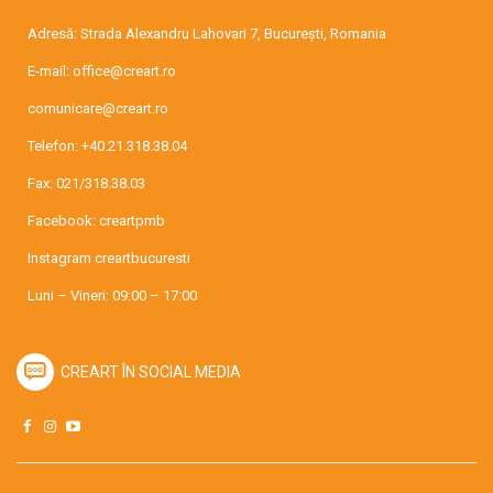
Adresă: Strada Alexandru Lahovari 7, București, Romania
E-mail:
office@creart.ro
comunicare@creart.ro
Telefon:
+40.21.318.38.04
Fax: 021/318.38.03
Facebook:
creartpmb
Instagram
creartbucuresti
Luni – Vineri: 09:00 – 17:00
CREART ÎN SOCIAL MEDIA