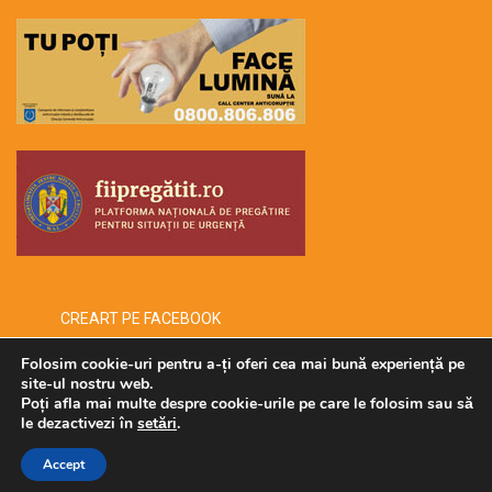
CREART PE FACEBOOK
Folosim cookie-uri pentru a-ți oferi cea mai bună experiență pe
site-ul nostru web.
Poți afla mai multe despre cookie-urile pe care le folosim sau să
Copyright © 2026 -creart-
le dezactivezi în
setări
.
Administrat de SECURMENOW
Accept