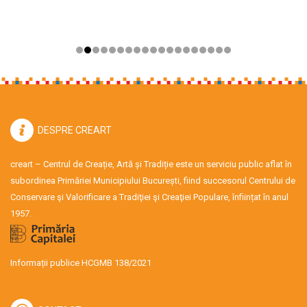
DESPRE CREART
creart – Centrul de Creație, Artă și Tradiție este un serviciu public aflat în
subordinea Primăriei Municipiului București, fiind succesorul Centrului de
Conservare şi Valorificare a Tradiţiei şi Creaţiei Populare, înființat în anul
1957.
Informații publice HCGMB 138/2021