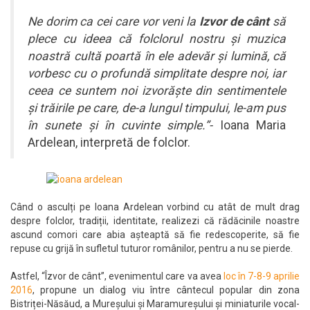
Ne dorim ca cei care vor veni la
Izvor de cânt
să
plece cu ideea că folclorul nostru și muzica
noastră cultă poartă în ele adevăr și lumină, că
vorbesc cu o profundă simplitate despre noi, iar
ceea ce suntem noi izvorăște din sentimentele
și trăirile pe care, de-a lungul timpului, le-am pus
în sunete și în cuvinte simple.”-
Ioana Maria
Ardelean, interpretă de folclor.
Când o asculți pe Ioana Ardelean vorbind cu atât de mult drag
despre folclor, tradiții, identitate, realizezi că rădăcinile noastre
ascund comori care abia așteaptă să fie redescoperite, să fie
repuse cu grijă în sufletul tuturor românilor, pentru a nu se pierde.
Astfel, “Îzvor de cânt”, evenimentul care va avea
loc în 7-8-9 aprilie
2016
, propune un dialog viu între cântecul popular din zona
Bistriței-Năsăud, a Mureșului și Maramureșului și miniaturile vocal-