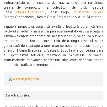
instrumentale culte inspirate de muzica folclorului românesc
create de compozitorii și culegătorii de folclor George
Enescu,
Tiberiu Brediceanu
, Sabin Drăgoi,
Constantin Brăiloiu
,
George Stephănescu, Achim Stoia, Emil Monția și Aurel Mustățea.
Inițiatorii proiectului susțin că există o legătură puternică între
folclorul și liedul românesc, iar prin eveniment doresc să scoată la
lumină valențele pregnante ale acestei legături, să aducă publicul
mai aproape de foclorul care a fost, de-a lungul timpului, sursă
generoasă de inspirație a unor mari compozitori precum George
Enescu, Tiberiu Brediceanu, Sabin Drăgoi, Felicia Donceanu, care
au spiritualizat folclorul, realizând în miniaturile lor vocal-
instrumentale adevărate confesiuni lirice care definesc trăirea
autentică a sufletului românesc.
Daniel Magdal (tenor)