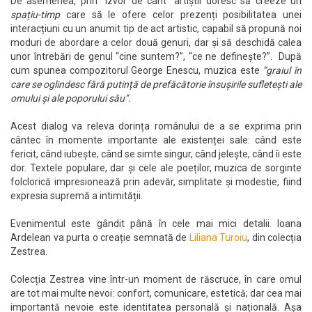
De asemenea, prin “Îzvor de cânt” artiștii doresc să creeze un
spațiu-timp
care să le ofere celor prezenți posibilitatea unei
interacțiuni cu un anumit tip de act artistic, capabil să propună noi
moduri de abordare a celor două genuri, dar și să deschidă calea
unor întrebări de genul “cine suntem?”, “ce ne definește?”. După
cum spunea compozitorul George Enescu, muzica este
”graiul în
care se oglindesc fără putință de prefăcătorie însușirile sufletești ale
omului și ale poporului său”.
Acest dialog va releva dorința românului de a se exprima prin
cântec în momente importante ale existenței sale: când este
fericit, când iubește, când se simte singur, când jelește, când îi este
dor. Textele populare, dar și cele ale poeților, muzica de sorginte
folclorică impresionează prin adevăr, simplitate și modestie, fiind
expresia supremă a intimității.
Evenimentul este gândit până în cele mai mici detalii. Ioana
Ardelean va purta o creație semnată de
Liliana Turoiu
, din colecția
Zestrea.
Colecția Zestrea vine într-un moment de răscruce, în care omul
are tot mai multe nevoi: confort, comunicare, estetică; dar cea mai
importantă nevoie este identitatea personală și națională. Așa