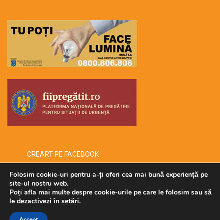
CREART PE FACEBOOK
Folosim cookie-uri pentru a-ți oferi cea mai bună experiență pe
site-ul nostru web.
Poți afla mai multe despre cookie-urile pe care le folosim sau să
Copyright © 2026 -creart-
le dezactivezi în
setări
.
Accept
Administrat de SECURMENOW