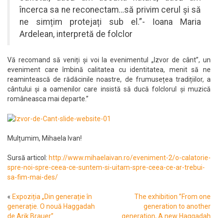
încerca sa ne reconectam…să privim cerul și să
ne simțim protejați sub el.”- Ioana Maria
Ardelean, interpretă de folclor
Vă recomand să veniți și voi la evenimentul „Izvor de cânt”, un
eveniment care îmbină calitatea cu identitatea, menit să ne
reamintească de rădăcinile noastre, de frumusețea tradițiilor, a
cântului și a oamenilor care insistă să ducă folclorul și muzică
româneasca mai departe.”
Mulțumim, Mihaela Ivan!
Sursă articol:
http://www.mihaelaivan.ro/eveniment-2/o-calatorie-
spre-noi-spre-ceea-ce-suntem-si-uitam-spre-ceea-ce-ar-trebui-
sa-fim-mai-des/
«
Expoziția „Din generație în
The exhibition ”From one
generație. O nouă Haggadah
generation to another
de Arik Brauer”
generation, A new Haggadah