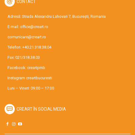
CONTACT
Adresă: Strada Alexandru Lahovari 7, București, Romania
E-mail:
office@creart.ro
comunicare@creart.ro
Telefon:
+40.21.318.38.04
Fax: 021/318.38.03
Facebook:
creartpmb
Instagram
creartbucuresti
Luni – Vineri: 09:00 – 17:00
CREART ÎN SOCIAL MEDIA