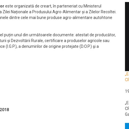
lor
este organizată de creart, în parteneriat cu Ministerul
ia Zilei Naționale a Produsului Agro-Alimentar și a Zilelor Recoltei.
unele dintre cele mai bune produse agro-alimentare autohtone
l puțin unul din următoarele documente: atestat de producător,
rii și Dezvoltării Rurale, certificare a produselor agricole sau
 (I.G.P.), a denumirilor de origine protejate (D.O.P.) şi a
„E
C
1
„E
CR
 2018
Ga