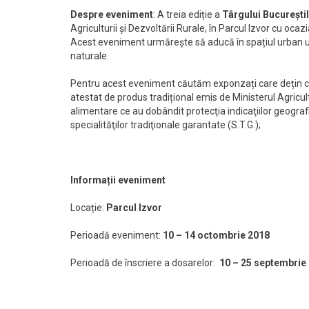
Despre eveniment
: A treia ediție a
Târgului București
Agriculturii și Dezvoltării Rurale, în Parcul Izvor cu ocaz
Acest eveniment urmărește să aducă în spațiul urban 
naturale.
Pentru acest eveniment căutăm exponzați care dețin ce
atestat de produs tradițional emis de Ministerul Agricultu
alimentare ce au dobândit protecţia indicaţiilor geografice
specialităţilor tradiţionale garantate (S.T.G.);
Informații eveniment
Locație:
Parcul Izvor
Perioadă eveniment:
10 – 14 octombrie 2018
Perioadă de înscriere a dosarelor:
10 – 25 septembrie