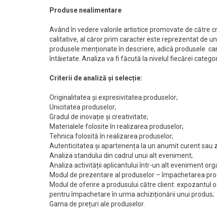
Produse nealimentare
Având în vedere valorile artistice promovate de către cr
calitative, al căror prim caracter este reprezentat de uni
produsele menționate în descriere, adică produsele car
întâietate. Analiza va fi făcută la nivelul fiecărei categ
Criterii de analiză și selecție:
Originalitatea și expresivitatea produselor;
Unicitatea produselor;
Gradul de inovație și creativitate;
Materialele folosite în realizarea produselor;
Tehnica folosită în realizarea produselor;
Autenticitatea și apartenența la un anumit curent sau 
Analiza standului din cadrul unui alt eveniment;
Analiza activității aplicantului într-un alt eveniment org
Modul de prezentare al produselor – împachetarea pro
Modul de oferire a produsului către client: expozantul o
pentru împachetare în urma achiziționării unui produs;
Gama de prețuri ale produselor.