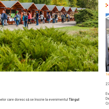
1i
2
Ev
De
anelor care doresc să se înscrie la evenimentul
Târgul
Cr