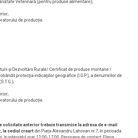
Sănătate Veterinară (pentru produse alimentare);
rior;
oratorului de producție.
turii și Dezvoltării Rurale/ Certificat de produse montane /
bândit protecţia indicaţiilor geografice (I.G.P.), a denumirilor de
(S.T.G.);
rior;
oratorului de producție.
 solicitate anterior trebuie transmise la adresa de e-mail
, la sediul
cre
art
din Piața Alexandru Lahovari nr.7, în perioada
, în intervalul orar 12:00-17:00. Persoana de contact: Elena