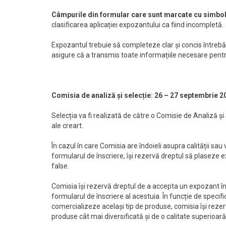
Câmpurile din formular care sunt marcate cu simbolu
clasificarea aplicației expozantului ca fiind incompletă.
Expozantul trebuie să completeze clar și concis întrebăr
asigure că a transmis toate informațiile necesare pentr
Comisia de analiză și selecție: 26 – 27 septembrie 2
Selecția va fi realizată de către o Comisie de Analiză ș
ale creart.
În cazul în care Comisia are îndoieli asupra calității sau
formularul de înscriere, își rezervă dreptul să plaseze 
false.
Comisia își rezervă dreptul de a accepta un expozant 
formularul de înscriere al acestuia. În funcție de specif
comercializeze același tip de produse, comisia își rezer
produse cât mai diversificată și de o calitate superioară