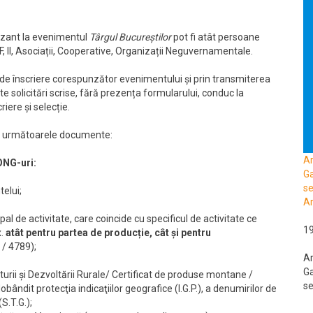
pozant la evenimentul
Târgul Bucureștilor
pot fi atât persoane
, IF, II, Asociații, Cooperative, Organizații Neguvernamentale.
 de înscriere corespunzător evenimentului și prin transmiterea
e solicitări scrise, fără prezența formularului, conduc la
riere și selecție.
ere următoarele documente:
A
 ONG-uri:
Ga
se
telui;
Ar
pal de activitate, care coincide cu specificul de activitate ce
1
x.
atât pentru partea de producție, cât și pentru
/ 4789);
A
Ga
turii și Dezvoltării Rurale/ Certificat de produse montane /
se
bândit protecţia indicaţiilor geografice (I.G.P.), a denumirilor de
(S.T.G.);