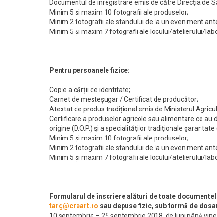
Documentul de înregistrare emis de către Direcția de 
Minim 5 și maxim 10 fotografii ale produselor;
Minim 2 fotografii ale standului de la un eveniment ante
Minim 5 și maxim 7 fotografii ale locului/atelierului/lab
Pentru persoanele fizice:
Copie a cărții de identitate;
Carnet de meșteșugar / Certificat de producător;
Atestat de produs tradițional emis de Ministerul Agricul
Certificare a produselor agricole sau alimentare ce au do
origine (D.O.P.) şi a specialităţilor tradiţionale garantate 
Minim 5 și maxim 10 fotografii ale produselor;
Minim 2 fotografii ale standului de la un eveniment ante
Minim 5 și maxim 7 fotografii ale locului/atelierului/lab
Formularul de înscriere alături de toate documentele
targ@creart.ro
sau depuse fizic, sub formă de dosar
10 septembrie – 25 septembrie 2018, de luni până vineri