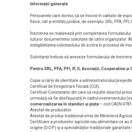
Informații generale
Persoanele care doresc să se înscrie în calitate de ex
fizice, cât și entități juridice, de exemplu: SRL, PFA, PFI
Înscrierea se realizează prin completarea formularului
tuturor documentelor solicitate de către organizator. Alt
ineligibilitatea solicitantului de a intra în procesul de însc
Solicitanții trebuie să anexeze formularului de înscri
Pentru SRL, PFA, PFI, IF, II, Asociații, Cooperative și
Copie a cărții de identitate a administratorului/președin
Certificat de Înregistrare Fiscală (CUI);
Certificat Constatator din care să rezulte obiectul princi
urmează să fie desfășurată în cadrul evenimentului (e
comercializarea în standuri și piețe
– cod CAEN 4781 
Atestat de producător
Atestat de produs tradițional emis de Ministerul Agricul
Certificare a produselor agricole sau alimentare ce au do
origine (D.O.P.) şi a specialităţilor tradiţionale garantate 