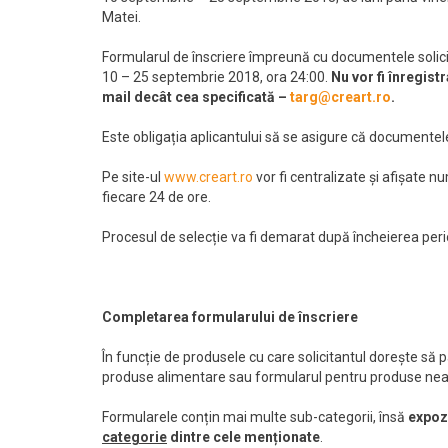
Matei.
Formularul de înscriere împreună cu documentele solicit
10 – 25 septembrie 2018, ora 24:00.
Nu vor fi înregist
mail decât cea specificată –
targ@creart.ro
.
Este obligația aplicantului să se asigure că documentel
Pe site-ul
www.creart.ro
vor fi centralizate și afișate nu
fiecare 24 de ore.
Procesul de selecție va fi demarat după încheierea perio
Completarea formularului de înscriere
În funcție de produsele cu care solicitantul dorește să
produse alimentare sau formularul pentru produse nea
Formularele conțin mai multe sub-categorii, însă
expoz
categorie
dintre cele menționate
.