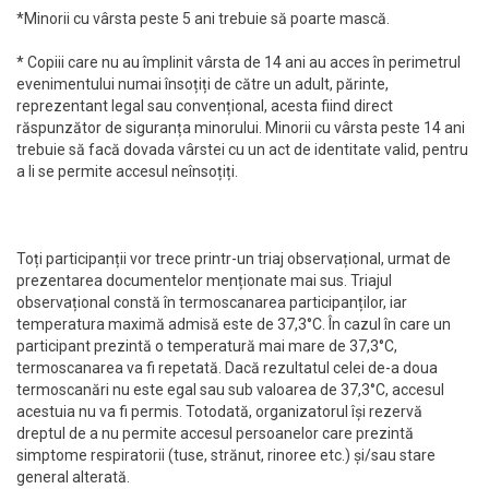
*Minorii cu vârsta peste 5 ani trebuie să poarte mască.
* Copiii care nu au împlinit vârsta de 14 ani au acces în perimetrul
evenimentului numai însoțiți de către un adult, părinte,
reprezentant legal sau convențional, acesta fiind direct
răspunzător de siguranța minorului. Minorii cu vârsta peste 14 ani
trebuie să facă dovada vârstei cu un act de identitate valid, pentru
a li se permite accesul neînsoțiți.
Toți participanții vor trece printr-un triaj observațional, urmat de
prezentarea documentelor menționate mai sus. Triajul
observațional constă în termoscanarea participanților, iar
temperatura maximă admisă este de 37,3°C. În cazul în care un
participant prezintă o temperatură mai mare de 37,3°C,
termoscanarea va fi repetată. Dacă rezultatul celei de-a doua
termoscanări nu este egal sau sub valoarea de 37,3°C, accesul
acestuia nu va fi permis. Totodată, organizatorul își rezervă
dreptul de a nu permite accesul persoanelor care prezintă
simptome respiratorii (tuse, strănut, rinoree etc.) și/sau stare
general alterată.