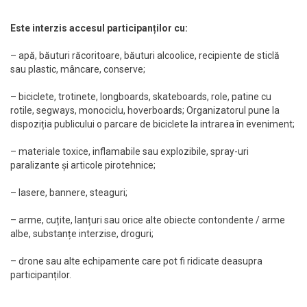
Este interzis accesul participanților cu:
– apă, băuturi răcoritoare, băuturi alcoolice, recipiente de sticlă
sau plastic, mâncare, conserve;
– biciclete, trotinete, longboards, skateboards, role, patine cu
rotile, segways, monociclu, hoverboards; Organizatorul pune la
dispoziția publicului o parcare de biciclete la intrarea în eveniment;
– materiale toxice, inflamabile sau explozibile, spray-uri
paralizante și articole pirotehnice;
– lasere, bannere, steaguri;
– arme, cuțite, lanțuri sau orice alte obiecte contondente / arme
albe, substanțe interzise, droguri;
– drone sau alte echipamente care pot fi ridicate deasupra
participanților.