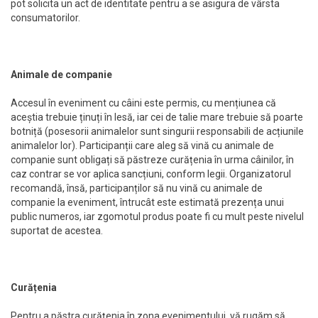
pot solicita un act de identitate pentru a se asigura de vârsta
consumatorilor.
Animale de companie
Accesul în eveniment cu câini este permis, cu mențiunea că
aceștia trebuie ținuți în lesă, iar cei de talie mare trebuie să poarte
botniță (posesorii animalelor sunt singurii responsabili de acțiunile
animalelor lor). Participanții care aleg să vină cu animale de
companie sunt obligați să păstreze curățenia în urma câinilor, în
caz contrar se vor aplica sancțiuni, conform legii. Organizatorul
recomandă, însă, participanților să nu vină cu animale de
companie la eveniment, întrucât este estimată prezența unui
public numeros, iar zgomotul produs poate fi cu mult peste nivelul
suportat de acestea.
Curățenia
Pentru a păstra curățenia în zona evenimentului, vă rugăm să