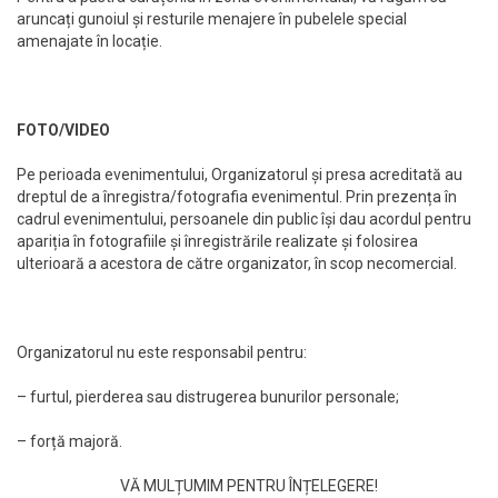
aruncați gunoiul și resturile menajere în pubelele special
amenajate în locație.
FOTO/VIDEO
Pe perioada evenimentului, Organizatorul și presa acreditată au
dreptul de a înregistra/fotografia evenimentul. Prin prezența în
cadrul evenimentului, persoanele din public își dau acordul pentru
apariția în fotografiile și înregistrările realizate și folosirea
ulterioară a acestora de către organizator, în scop necomercial.
Organizatorul nu este responsabil pentru:
– furtul, pierderea sau distrugerea bunurilor personale;
– forță majoră.
VĂ MULȚUMIM PENTRU ÎNȚELEGERE!