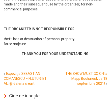
made and their subsequent use by the organizer, for non-
commercial purposes.
THE ORGANIZER IS NOT RESPONSIBLE FOR:
theft, loss or destruction of personal property;
force majeure
THANK YOU FOR YOUR UNDERSTANDING!
«
Expoziție SEBASTIAN
THE SHOW MUST GO ON la
COMANESCU – FLUTURI ET
iMapp Bucharest, pe 18
AL. @ Galeria creart
septembrie 2021!
»
Cine ne iubește