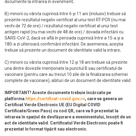
documente la intrarea în eveniment;
B) minorii cu vârsta cuprinsă între 6 și 11 ani (inclusiv) trebuie să
prezinte rezultatul negativ certificat al unui test RT-PCR (nu mai
vechi de 72 de ore) / rezultatul negativ certificat al unui test
antigen rapid (nu mai vechi de 48 de ore) / dovada infectării cu
SARS-CoV-2, dacă se află în perioada cuprinsă între a 15-a și a
180-a zi ulterioară confirmării infectării. De asemenea, aceștia
trebuie să prezinte un document de identitate valid la intrare;
C) minorii cu vârsta cuprinsă între 12 și 18 ani trebuie să prezinte
una dintre dovezile menționate la punctul B sau certificatul de
vaccinare (pentru care au trecut 10 zile de la finalizarea schemei
complete de vaccinare), alături de un document de identitate valid.
IMPORTANT! Aceste documente trebuie încărcate pe
platforma
https://certificat-covid.gov.ro
, care va genera un
Certificat Verde Electronic UE (EU Digital COVID
Certificate/Green Pass) cu cod QR, care va fi prezentat la
intrarea în spațiul de desfășurare a evenimentului, însoțit de un
act de identitate valid. Certificatul Verde Electronic poate fi
prezentat în format tipărit sau electronic.