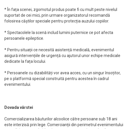
* În fața scenei, zgomotul produs poate fi cu mult peste nivelul
suportat de cei mici, prin urmare organizatorul recomandă
folosirea căștilor speciale pentru protecția auzului copiilor.
* Spectacolele la scenă includ lumini puternice ce pot afecta
persoanele epileptice.
* Pentru situații ce necesită asistență medicală, evenimentul
asigură intervențiile de urgență cu ajutorul unor echipe medicale
dedicate la fața locului.
* Persoanele cu dizabilități vor avea acces, cu un singur însoțitor,
pe o platformă special construită pentru acestea în cadrul
evenimentului.
Dovada vârstei
Comercializarea băuturilor alcoolice către persoane sub 18 ani
este interzisă prin lege. Comercianții din perimetrul evenimentului