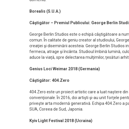
Borealis (S.U.A.)
Câştigător – Premiul Publicului: George Berlin Stud
George Berlin Studios este o echipă câştigătoare a nume
comun. În calitate de geniu creator al studioului, George
creaţiei şi diseminării acesteia. George Berlin Studios 
fermeca, atrage şi încânta. Studioul îmbină lumină, culo
aduce la viață, spre delectarea mulţimilor, ţesături arh
Genius Loci Weimar 2018 (Germania)
Câştigător: 404.Zero
404.Zero este un proiect artistic care a luat naștere din 
convenţionale. În 2016, doi artişti şi-au unit forţele pen
priveşte arta modernă generativă. Echipa 404.Zero a parti
SUA, Coreea de Sud, Japonia.
Kyiv Light Festival 2018 (Ucraina)