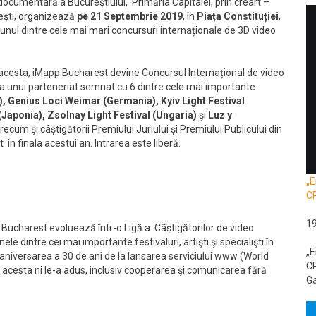
documentară a Bucureștiului, Primăria Capitalei, prin creart –
rești, organizează
pe
21 Septembrie 2019
, în
Piața Constituției
,
, unul dintre cele mai mari concursuri internaționale de 3D video
l acesta, iMapp Bucharest devine Concursul Internațional de video
a unui parteneriat semnat cu 6 dintre cele mai importante
.), Genius Loci Weimar
(Germania),
Kyiv Light Festival
(Japonia),
Zsolnay Light Festival
(Ungaria)
şi
Luz y
 precum şi câștigătorii Premiului Juriului și Premiului Publicului din
în finala acestui an. Intrarea este liberă.
„E
C
1
Bucharest evoluează într-o Ligă a Câștigătorilor de video
dintre cei mai importante festivaluri, artişti şi specialişti în
„E
 aniversarea a 30 de ani de la lansarea serviciului www (World
CR
e acesta ni le-a adus, inclusiv cooperarea şi comunicarea fără
Ga