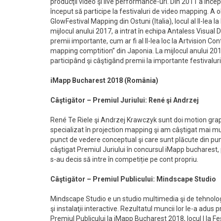
producţii video şi live performance-uri. Din 2011 a încep
început să participe la festivaluri de video mapping. A ob
GlowFestival Mapping din Ostuni (Italia), locul al II-lea la
mijlocul anului 2017, a intrat în echipa Antaless Visual
premii importante, cum ar fi al II-lea loc la Artvision C
mapping comptition” din Japonia. La mijlocul anului 201
participând şi câştigând premii la importante festivalu
iMapp Bucharest 2018 (România)
Câştigător – Premiul Juriului: René şi Andrzej
René Te Riele şi Andrzej Krawczyk sunt doi motion grap
specializat în projection mapping şi am câștigat mai m
punct de vedere conceptual şi care sunt plăcute din punc
câştigat Premiul Juriului în concursul iMapp bucharest
s-au decis să intre în competiție pe cont propriu.
Câştigător – Premiul Publicului: Mindscape Studio
Mindscape Studio e un studio multimedia şi de tehnolo
şi instalaţii interactive. Rezultatul muncii lor le-a adus 
Premiul Publicului la iMapp Bucharest 2018, locul I la F