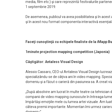
media, film etc.) şi care reprezintă festivalurile parten
1 septembrie 2019.
De asemenea, publicul va avea posibilitatea şi în aces
şi în acest nou format componenta interactivă esenţial
Faceţi cunoştinţă cu echipele finaliste de la
iMapp Bu
1minute projection mapping competition (Japonia)
Câştigător: Antaless Visual Design
Alessio Cassaro, CEO-ul Antaless Visual Design lucrează
specializându-se de câţiva ani în video mapping. Specia
domeniu şi a făcut o carieră din pasiunea sa. A creat vi
„După absolvire am lucrat în multe teatre ca tehnician d
companii de video mapping cunoscute în întreaga lume.
împărtăşi emoţiile mele cu lumea artei vizuale. Am lua
câteva premii importante. Momentan îmi urmez cariera,
domeniu.”