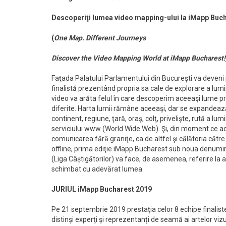
Descoperiţi lumea
video mapping-ului la iMapp Buch
(
One Map. Different Journeys
Discover the Video Mapping World at iMapp Bucharest!
Faţada Palatului Parlamentului din București va deveni
finalistă prezentând propria sa cale de explorare a lumi
video va arăta felul în care descoperim aceeaşi lume pri
diferite. Harta lumii rămâne aceeaşi, dar se expandează
continent, regiune, ţară, oraş, colţ, privelişte, rută a lu
serviciului www (World Wide Web). Şi, din moment ce ace
comunicarea fără graniţe, ca de altfel şi călătoria către r
offline, prima ediţie iMapp Bucharest sub noua denumi
(Liga Câștigătorilor) va face, de asemenea, referire la
schimbat cu adevărat lumea.
JURIUL iMapp Bucharest 2019
Pe 21 septembrie 2019 prestaţia celor 8 echipe finaliste 
distinşi experţi şi reprezentanți de seamă ai artelor viz