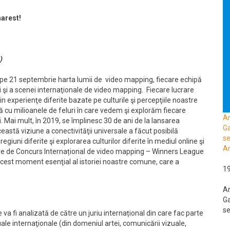
arest!
)
 pe 21 septembrie harta lumii de video mapping, fiecare echipă
i şi a scenei internaţionale de video mapping. Fiecare lucrare
n experienţe diferite bazate pe culturile şi percepţiile noastre
 cu milioanele de feluri în care vedem şi explorăm fiecare
A
mii. Mai mult, în 2019, se împlinesc 30 de ani de la lansarea
Ga
astă viziune a conectivităţii universale a făcut posibilă
se
egiuni diferite şi explorarea culturilor diferite în mediul online şi
Ar
re de Concurs Internațional de video mapping – Winners League
 acest moment esenţial al istoriei noastre comune, care a
1
A
Ga
se
va fi analizată de către un juriu internațional din care fac parte
uale internaţionale (din domeniul artei, comunicării vizuale,