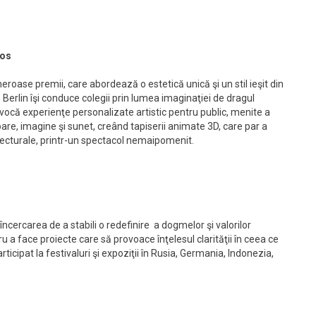
ios
roase premii, care abordează o estetică unică şi un stil ieşit din
 Berlin îşi conduce colegii prin lumea imaginaţiei de dragul
invocă experienţe personalizate artistic pentru public, menite a
are, imagine şi sunet, creând tapiserii animate 3D, care par a
itecturale, printr-un spectacol nemaipomenit.
încercarea de a stabili o redefinire a dogmelor şi valorilor
tru a face proiecte care să provoace înţelesul clarităţii în ceea ce
cipat la festivaluri şi expoziţii în Rusia, Germania, Indonezia,