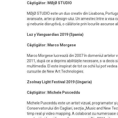
Câştigător: MØjØ STUDIO
MØjØ STUDIO este un duo creativ din Lisabona, Portugal
avansate, artei şi design-ului. Un amestec între a visa c
şi nebunie disruptivă, o călătorie prin locurile ascunse al
Luz y Vanguardias 2019 (Spania)
Câştigător: Marco Morgese
Marco Morgese lucrează din 2007 în domeniul artelor vizu
2011, după ce a deprins abilitățile necesare, s-a decis 
multimedia. El este inspirat de tot ce ochii lui pot vede
cursurile de New Art Technologies.
Zsolnay Light Festival 2019 (Ungaria)
Câştigător: Michele Pusceddu
Michele Pusceddu este un artist vizual, programator și p
Conservatorului din Cagliari, secția „Music and New Tech
timp real şi video mapping. A colaborat cu numeroase c