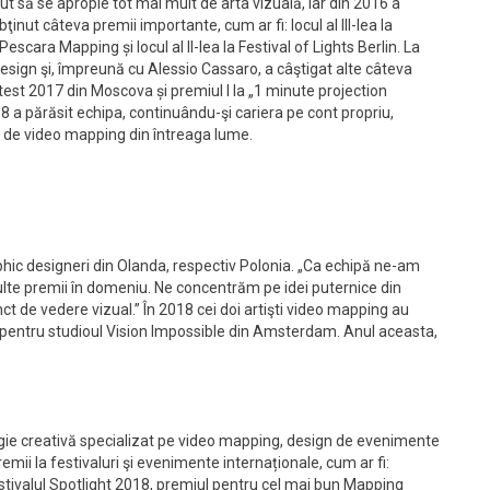
ut să se apropie tot mai mult de arta vizuală, iar din 2016 a
ţinut câteva premii importante, cum ar fi: locul al III-lea la
 Pescara Mapping și locul al II-lea la Festival of Lights Berlin. La
 Design şi, împreună cu Alessio Cassaro, a câştigat alte câteva
ontest 2017 din Moscova și premiul I la „1 minute projection
8 a părăsit echipa, continuându-şi cariera pe cont propriu,
ri de video mapping din întreaga lume.
hic designeri din Olanda, respectiv Polonia. „Ca echipă ne-am
ulte premii în domeniu. Ne concentrăm pe idei puternice din
t de vedere vizual.” În 2018 cei doi artişti video mapping au
, pentru studioul Vision Impossible din Amsterdam. Anul aceasta,
gie creativă specializat pe video mapping, design de evenimente
premii la festivaluri şi evenimente internaționale, cum ar fi:
estivalul Spotlight 2018, premiul pentru cel mai bun Mapping