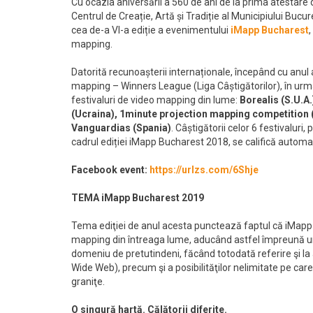
Cu ocazia aniversării a 560 de ani de la prima atestare 
Centrul de Creație, Artă și Tradiție al Municipiului Bucu
cea de-a VI-a ediție a evenimentului
iMapp Bucharest
mapping.
Datorită recunoașterii internaționale, începând cu anu
mapping – Winners League (Liga Câștigătorilor), în urm
festivaluri de video mapping din lume:
Borealis
(S.U.A
(Ucraina),
1minute projection mapping competition
Vanguardias
(Spania)
. Câștigătorii celor 6 festivaluri,
cadrul ediției iMapp Bucharest 2018, se califică automat 
Facebook event:
https://urlzs.com/6Shje
TEMA iMapp Bucharest 2019
Tema ediţiei de anul acesta punctează faptul că iMapp 
mapping din întreaga lume, aducând astfel împreună unele 
domeniu de pretutindeni, făcând totodată referire şi la
Wide Web), precum şi a posibilităţilor nelimitate pe car
graniţe.
O singură hartă. Călătorii diferite.