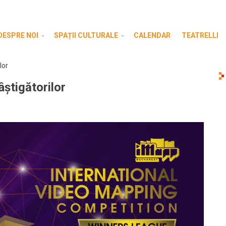
DESPRE NOI
SPAȚII CULTURALE
CALENDAR
TEATRELLI
lor
știgătorilor