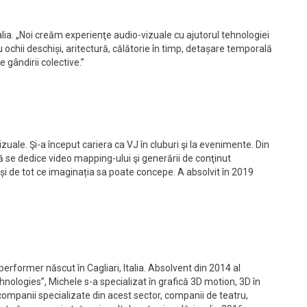
ia. „Noi creăm experienţe audio-vizuale cu ajutorul tehnologiei
u ochii deschiși, aritectură, călătorie în timp, detașare temporală
e gândirii colective.”
ale. Şi-a început cariera ca VJ în cluburi şi la evenimente. Din
să se dedice video mapping-ului şi generării de conţinut
a și de tot ce imaginația sa poate concepe. A absolvit în 2019
erformer născut în Cagliari, Italia. Absolvent din 2014 al
nologies”, Michele s-a specializat în grafică 3D motion, 3D în
ompanii specializate din acest sector, companii de teatru,