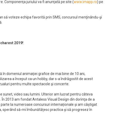
ere. Componenţa juriului va fi anunţată pe site (
www.imapp.ro
) pe
t an să voteze echipa favorită prin SMS, concursul menţinându-şi
ă.
charest 2019!
 în domeniul animaţiei grafice de mai bine de 10 ani,
lizarea a început ca un hobby, dar s-a îndrăgostit de acest
zualuri pentru multe spectacole şi concerte.
e sunet, video sau lumini. Ulterior am lucrat pentru câteva
 În 2013 am fondat Antaless Visual Design din dorinţa de a
t parte la numeroase concursuri internaționale și am câștigat
 sperând să-mi îmbunătăţesc practica şi să progresez în