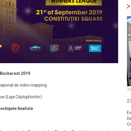
Bucharest 2019
național de video mapping
1i
e (Liga Câștigătorilor)
2
 e
chipele finaliste
Ev
De
Cr