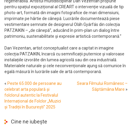
regenerabilă. Artistul multidisciplinar Dan Vezentan propune
pentru spațiul expozițional al CREART o intervenție vizuală de tip
photo-art, formată din imagini fotografice de mari dimensiuni,
imprimate pe hârtie de cânepă. Lucrările documentează piese
vestimentare semnate de designerul Oláh Gyárfás din colecția
PATZAIKIN – „de cânepă”, aducând în prim-plan un dialog între
patrimoniu, sustenabilitate și expresie artistică contemporană.”
Dan Vezentan, artist conceptualist care a captat in imagine
colecția PATZAIKIN, încarcă cu semnificații puternice și valoroase
instalațiile izvorâte din lumea agricolă sau din cea industrială.
Materialele naturale și cele neconvenționale ajung să comunice în
egală măsură în lucrările sale de artă contemporană.
«
Peste 65.000 de persoane au
Seara Filmului Românesc –
celebrat arta populară și
Săptămâna Mare
»
folclorul autentic la Festivalul
Internațional de Folclor „Muzici
și Tradiții în București” 2025
Cine ne iubește