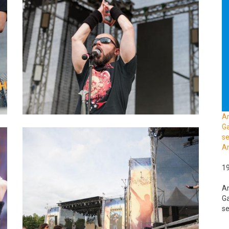
A
Ga
se
Ar
1
A
Ga
se