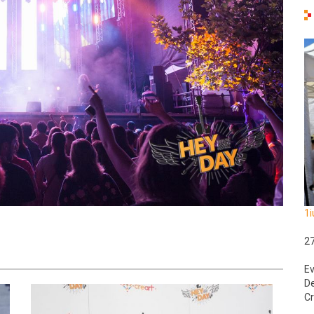
1i
2
Ev
De
Cr