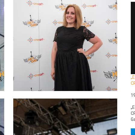
„E
C
1
„E
CR
Ga