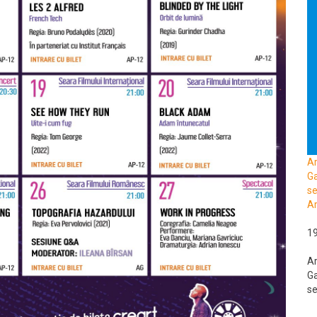
A
Ga
se
Ar
1
A
Ga
se