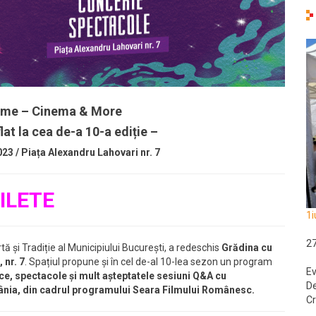
ilme – Cinema & More
at la cea de-a 10-a ediție –
23 / Piața Alexandru Lahovari nr. 7
ILETE
1i
2
ă și Tradiție al Municipiului București, a redeschis
Grădina cu
 nr. 7
. Spațiul propune și în cel de-al 10-lea sezon un program
Ev
ice, spectacole și mult așteptatele sesiuni Q&A cu
De
mânia, din cadrul programului Seara Filmului Românesc.
Cr