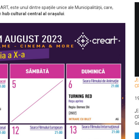
T, este unul dintre spațiile unice ale Municipalității, care,
un
hub cultural central al orașului
.
„E
C
1
„E
CR
Ga