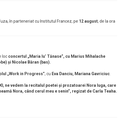
uza, în parteneriat cu Institutul Francez, pe
12 august
, de la ora
e loc
concertul „Maria lu’ Tănase”
, cu Marius Mihalache
be) și Nicolae Băran (bas).
lul „Work in Progress”
, cu
Eva Danciu, Mariana Gavriciuc
.
0, ne vedem la recitalul poetei și prozatoarei Nora Iuga, care
heamă Nora, când cerul meu e senin”, regizat de Carla Teaha.
e