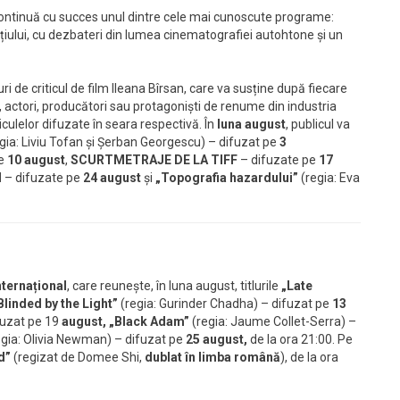
continuă cu succes unul dintre cele mai cunoscute programe:
iului, cu dezbateri din lumea cinematografiei autohtone și un
ri de criticul de film Ileana Bîrsan, care va susține după fiecare
i, actori, producători sau protagoniști de renume din industria
culelor difuzate în seara respectivă. În
luna august
, publicul va
gia: Liviu Tofan și Șerban Georgescu) – difuzat pe
3
pe
10 august
,
SCURTMETRAJE DE LA TIFF
– difuzate pe
17
I
– difuzate pe
24 august
și
„Topografia hazardului”
(regia: Eva
nternațional
, care reunește, în luna august, titlurile
„Late
Blinded by the Light”
(regia: Gurinder Chadha) – difuzat pe
13
fuzat pe 19
august,
„Black Adam”
(regia: Jaume Collet-Serra) –
egia: Olivia Newman) – difuzat pe
25 august,
de la ora 21:00. Pe
d”
(regizat de Domee Shi,
dublat în limba română
), de la ora