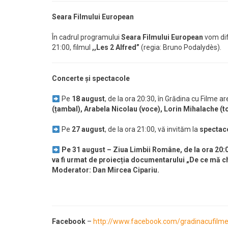
Seara Filmului European
În cadrul programului
Seara Filmului European
vom dif
21:00, filmul
,,Les 2 Alfred”
(regia: Bruno Podalydès).
Concerte și spectacole
Pe
18 august
, de la ora 20:30, în Grădina cu Filme ar
(țambal), Arabela Nicolau (voce), Lorin Mihalache (to
Pe
27 august
, de la ora 21:00, vă invităm la
spectaco
Pe 31 august – Ziua Limbii Române, de la ora 20:0
va fi urmat de proiecția documentarului „De ce mă c
Moderator: Dan Mircea Cipariu.
Facebook
–
http://www.facebook.com/gradinacufilm