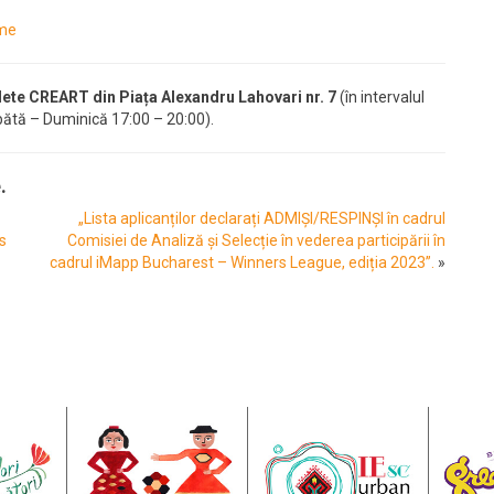
lme
ilete CREART din Piața Alexandru Lahovari nr. 7
(în intervalul
bătă – Duminică 17:00 – 20:00).
.
„Lista aplicanților declarați ADMIȘI/RESPINȘI în cadrul
s
Comisiei de Analiză și Selecție în vederea participării în
cadrul iMapp Bucharest – Winners League, ediția 2023”.
»