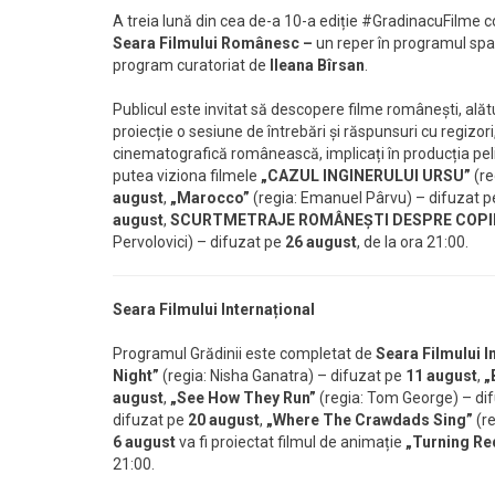
A treia lună din cea de-a 10-a ediție #GradinacuFilme 
Seara Filmului Românesc –
un reper în programul spaț
program curatoriat de
Ileana Bîrsan
.
Publicul este invitat să descopere filme românești, alătu
proiecție o sesiune de întrebări și răspunsuri cu regizor
cinematografică românească, implicați în producția peli
putea viziona filmele
„CAZUL INGINERULUI URSU”
(re
august
,
„Marocco”
(regia: Emanuel Pârvu) – difuzat 
august
,
SCURTMETRAJE ROMÂNEȘTI DESPRE COPI
Pervolovici) – difuzat pe
26 august
, de la ora 21:00.
Seara Filmului Internațional
Programul Grădinii este completat de
Seara Filmului I
Night”
(regia: Nisha Ganatra) – difuzat pe
11 august
,
„
august
,
„See How They Run”
(regia: Tom George) – di
difuzat pe
20 august
,
„Where The Crawdads Sing”
(r
6 august
va fi proiectat filmul de animație
„Turning Re
21:00.