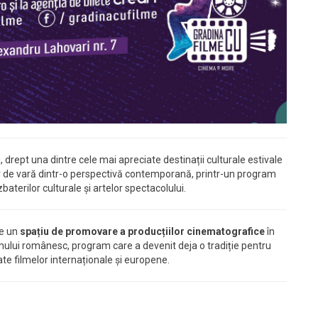
, drept una dintre cele mai apreciate destinații culturale estivale
or de vară dintr-o perspectivă contemporană, printr-un program
aterilor culturale și artelor spectacolului.
te un
spațiu de promovare a producțiilor cinematografice
în
lmului românesc, program care a devenit deja o tradiție pentru
cate filmelor internaționale și europene.