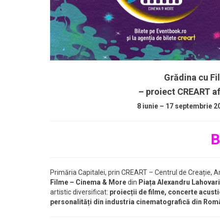
Grădina cu F
– proiect CREART afl
8 iunie – 17 septembrie 20
B
Primăria Capitalei, prin CREART – Centrul de Creație, Art
Filme – Cinema & More
din
Piața Alexandru Lahovari,
artistic diversificat:
proiecții de filme, concerte acust
personalități din industria cinematografică din Ro