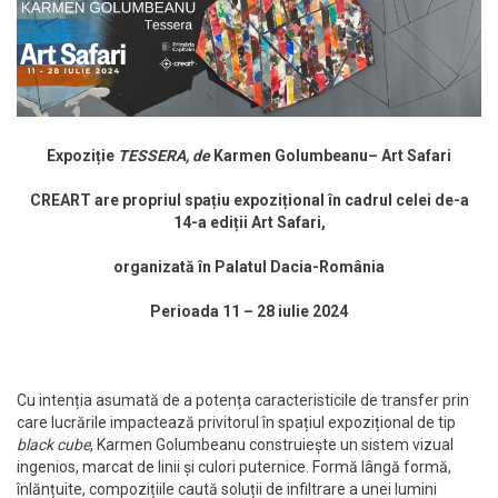
Expoziție
TESSERA, de
Karmen Golumbeanu– Art Safari
CREART are propriul spațiu expozițional în cadrul celei de-a
14-a ediții Art Safari,
organizată în Palatul Dacia-România
Perioada 11 – 28 iulie 2024
Cu intenția asumată de a potența caracteristicile de transfer prin
care lucrările impactează privitorul în spațiul expozițional de tip
black cube
, Karmen Golumbeanu construiește un sistem vizual
ingenios, marcat de linii și culori puternice. Formă lângă formă,
înlănțuite, compozițiile caută soluții de infiltrare a unei lumini