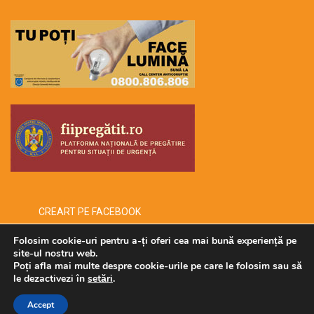
CREART PE FACEBOOK
Folosim cookie-uri pentru a-ți oferi cea mai bună experiență pe
site-ul nostru web.
Poți afla mai multe despre cookie-urile pe care le folosim sau să
Copyright © 2026 -creart-
le dezactivezi în
setări
.
Administrat de SECURMENOW
Accept