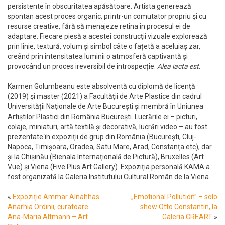
persistente în obscuritatea apăsătoare. Artista generează
spontan acest proces organic, printr-un comutator propriu și cu
resurse creative, fără să menajeze retina în procesul ei de
adaptare. Fiecare piesă a acestei construcții vizuale explorează
prin linie, textură, volum și simbol câte o fațetă a aceluiaș zar,
creând prin intensitatea luminii o atmosferă captivantă și
provocând un proces ireversibil de introspecție.
Alea iacta est
.
Karmen Golumbeanu este absolventă cu diplomă de licență
(2019) și master (2021) a Facultății de Arte Plastice din cadrul
Universității Naționale de Arte București și membră în Uniunea
Artiștilor Plastici din România București. Lucrările ei – picturi,
colaje, miniaturi, artă textilă și decorativă, lucrări video – au fost
prezentate în expoziții de grup din România (București, Cluj-
Napoca, Timișoara, Oradea, Satu Mare, Arad, Constanța etc), dar
și la Chișinău (Bienala Internațională de Pictură), Bruxelles (Art
Vue) și Viena (Five Plus Art Gallery). Expoziția personală KAMA a
fost organizată la Galeria Institutului Cultural Român de la Viena.
«
Expoziție Ammar Alnahhas.
„Emotional Pollution” – solo
Anarhia Ordinii, curatoare
show Otto Constantin, la
Ana-Maria Altmann – Art
Galeria CREART
»