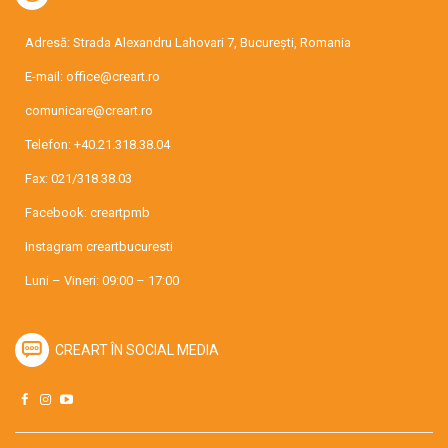
Adresă: Strada Alexandru Lahovari 7, București, Romania
E-mail:
office@creart.ro
comunicare@creart.ro
Telefon:
+40.21.318.38.04
Fax: 021/318.38.03
Facebook:
creartpmb
Instagram
creartbucuresti
Luni – Vineri: 09:00 – 17:00
CREART ÎN SOCIAL MEDIA