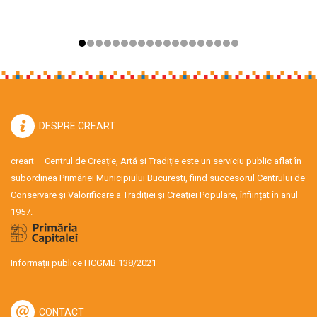
DESPRE CREART
creart – Centrul de Creație, Artă și Tradiție este un serviciu public aflat în
subordinea Primăriei Municipiului București, fiind succesorul Centrului de
Conservare şi Valorificare a Tradiţiei şi Creaţiei Populare, înființat în anul
1957.
Informații publice HCGMB 138/2021
CONTACT