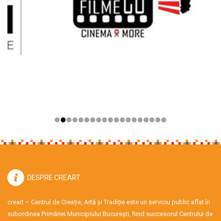
DESPRE CREART
creart – Centrul de Creație, Artă și Tradiție este un serviciu public aflat în
subordinea Primăriei Municipiului București, fiind succesorul Centrului de