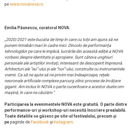
pe
www.novanova.ro
Emilia Păunescu, curatorul NOVA:
„2020/2021 este bucata de timp în care cu toții am ajuns să ne
punem întrebări mari în cadre mici. Dincolo de performanța
tehnologiilor pe care le implică, lucrările din această ediție a NOVA
vorbesc despre identitate și apropiere. Sunt câteva unghiuri
personale ale artiștilor invitați, interesant de descoperit împreună.
Arhitecturi ale “eu”-ului și ale “noi”-ului, construite cu instrumentele
vremii. Ca să ne ajute să ne privim mai îndeaproape, rețele
neuronale artificiale complexe parcurg zilnic procese de învățare
gigant. Am inclus în NOVA o parte cuceritoare a acestor duete om-
mașină, în care ne căutăm.”
Participarea la evenimentele NOVA este gratuită. O parte dintre
performance-uri și workshop-uri necesită înscriere prealabilă.
Toate detaliile se găsesc pe site-ul festivalului, precum și
pe
paginile de
Facebook
și
Instagram
: