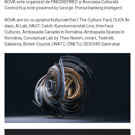
NOVA este organizat de FINEDREFINED și Asociația Culturală
Control N și este powered by George. Primul banking Inteligent.
NOVA are loc cu sprijinul Kulturværftet | The Culture Yard, CLICK AI-
days, AI Lab, HAUT, Catch, Kunstuniversität Linz, Interface
Cultures, Ambasada Canadei în România, Ambasada Spaniei în
România, Conceptual Lab by Theo Nissim, creart, Teatrelli,
Galateca, British Council, UNATC, CINETic, DESCHIS Gastrobar.