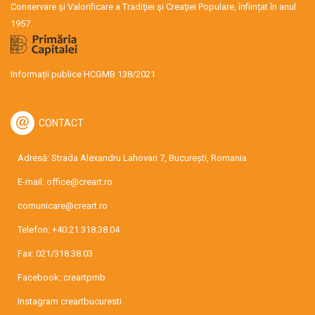
Conservare şi Valorificare a Tradiţiei şi Creaţiei Populare, înființat în anul
1957.
Informații publice HCGMB 138/2021
CONTACT
Adresă: Strada Alexandru Lahovari 7, București, Romania
E-mail:
office@creart.ro
comunicare@creart.ro
Telefon:
+40.21.318.38.04
Fax: 021/318.38.03
Facebook:
creartpmb
Instagram
creartbucuresti