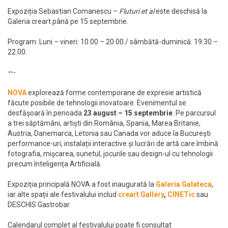
Expoziția Sebastian Comanescu –
Fluturi et al
este deschisă la
Galeria creart până pe 15 septembrie.
Program: Luni – vineri: 10.00 – 20.00 / sâmbătă-duminică: 19.30 –
22.00.
—-
NOVA
explorează forme contemporane de expresie artistică
făcute posibile de tehnologii inovatoare. Evenimentul se
desfășoară în perioada
23 august – 15 septembrie
. Pe parcursul
a trei săptămâni, artiști din România, Spania, Marea Britanie,
Austria, Danemarca, Letonia sau Canada vor aduce la București
performance-uri, instalații interactive și lucrări de artă care îmbină
fotografia, mișcarea, sunetul, jocurile sau design-ul cu tehnologii
precum Inteligența Artificială.
Expoziția principală NOVA a fost inaugurată la
Galeria Galateca
,
iar alte spații ale festivalului includ
creart Gallery
,
CINETic
sau
DESCHIS Gastrobar.
Calendarul complet al festivalului poate fi consultat