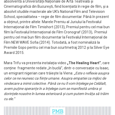
absolventă a Universității Naționale de Artă Teatreală și
Cinematografică din București, fiind licențiată în regie de film, și a
absolvit studiile masterale ale UK’s National Film and Television
School, specialitatea – regie de film documentar. Până în prezent
a obținut, printre altele: Marele Premiu al Juriului la Festivalul
Internațional de Film Timishort (2013), Premiul pentru cel mai bun
film la Festivalul Internațional de Film Cronograf (2013), Premiul
pentru cel mai bun film documentar la Festivalul Internațional de
Film NEW WAVE Sofia (2014). Totodată, a fost nominaliză la
Premiile Gopo pentru cel mai bun scurtmetraj 2012 și la Silver Eye
Award 2015.
Mara Trifu va prezenta instalația video
„The Healing Heart”
, care
conține fragmente redate „în buclă”, dintr-o conversație cu Isaac,
un emigrant nigerian care trăiește la Viena:
„Este o reflexie asupra
celor ce ne reunesc ca ființe umane. Asupra empatiei ca mijloc de
vindecare a inimii colective. Până ce nu îl vom înțelege pe Celălalt,
avem puține speranțe în a înțelege cum se manifestă umbra și
dorințele noastre în lumea exterioară și cum putem învăța să trăim
cu ele.”