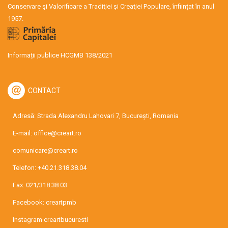
Conservare şi Valorificare a Tradiţiei şi Creaţiei Populare, înființat în anul
1957.
Informații publice HCGMB 138/2021
CONTACT
Adresă: Strada Alexandru Lahovari 7, București, Romania
E-mail:
office@creart.ro
comunicare@creart.ro
Telefon:
+40.21.318.38.04
Fax: 021/318.38.03
Facebook:
creartpmb
Instagram
creartbucuresti