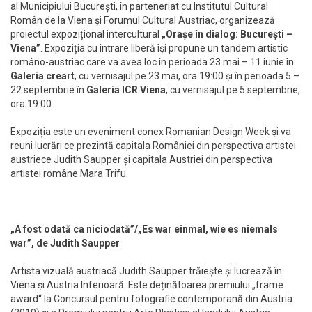
al Municipiului București, în parteneriat cu Institutul Cultural
Român de la Viena și Forumul Cultural Austriac, organizează
proiectul expozițional intercultural
„Orașe în dialog: București –
Viena”
. Expoziția cu intrare liberă își propune un tandem artistic
româno-austriac care va avea loc în perioada 23 mai – 11 iunie în
Galeria creart
, cu vernisajul pe 23 mai, ora 19:00 și în perioada 5 –
22 septembrie în
Galeria ICR Viena
, cu vernisajul pe 5 septembrie,
ora 19:00.
Expoziția este un eveniment conex Romanian Design Week și va
reuni lucrări ce prezintă capitala României din perspectiva artistei
austriece Judith Saupper și capitala Austriei din perspectiva
artistei române Mara Trifu.
„A fost odată ca niciodată”/„Es war einmal, wie es niemals
war”, de Judith Saupper
Artista vizuală austriacă Judith Saupper trăiește și lucrează în
Viena și Austria Inferioară. Este deținătoarea premiului „frame
award“ la Concursul pentru fotografie contemporană din Austria