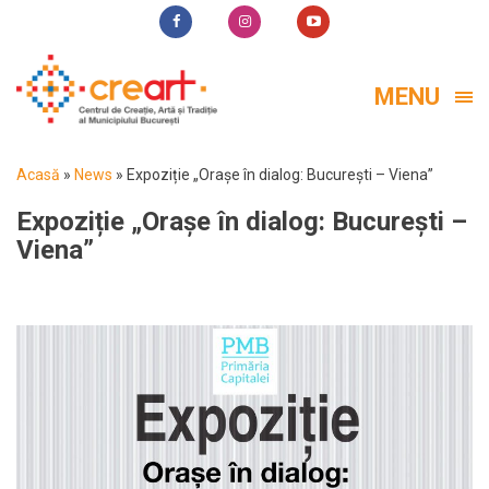
MENU
Acasă
»
News
»
Expoziție „Orașe în dialog: București – Viena”
Expoziție „Orașe în dialog: București –
Viena”