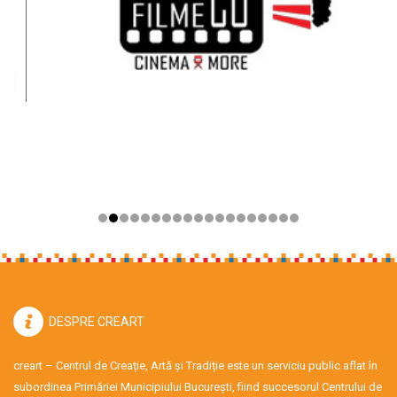
DESPRE CREART
creart – Centrul de Creație, Artă și Tradiție este un serviciu public aflat în
subordinea Primăriei Municipiului București, fiind succesorul Centrului de