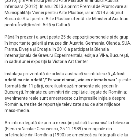
(2010) și a Premiului pentru Arte Plastice al landului Austria
Inferioară (2012). În anul 2013 a primit Premiul de Promovare al
Municipalității Vienei pentru Arte Plastice, iar în 2014 a obținut
Bursa de Stat pentru Arte Plastice oferită de Ministerul Austriac
pentru Învățământ, Artă și Cultură.
Până în prezent a avut peste 25 de expoziții personale și de grup
în importante galerii și muzee din Austria, Germania, Olanda, SUA,
Franța, Elveția și Croația. În 2016 a participat la Bienala
Internaţională de Gravură Experimentală, ediţia a VII-a, București,
în cadrul unei expoziții la Victoria Art Center.
Instalația prezentată de artista austriacă se intitulează
„A fost
odată ca niciodată”/”Es war einmal, wie es niemals war”
și este
formată din 11 părți, care ilustrează momente ale șederii în
București, îmbinate cu aminitiri din copilărie, legate de România:
evenimente reale sunt amestecate cu impresiile inițiale despre
România, trezite de reportaje televizate sau de alte mijloace
mass-media.
Amintirea legată de prima execuție publică transmisă la televizor
(Elena și Nicolae Ceaușescu, 25.12.1989) și imaginile din
orfelinatele din România (1990) se amestecă cu fotografii ale lui