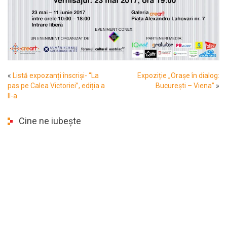
«
Listă expozanți înscriși- “La
Expoziție „Orașe în dialog:
pas pe Calea Victoriei”, ediția a
București – Viena”
»
II-a
Cine ne iubește