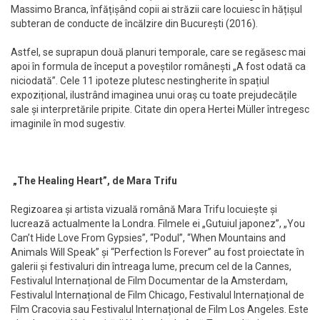
Massimo Branca, înfățișând copii ai străzii care locuiesc în hățișul
subteran de conducte de încălzire din București (2016).
Astfel, se suprapun două planuri temporale, care se regăsesc mai
apoi în formula de început a poveștilor românești „A fost odată ca
niciodată”. Cele 11 ipoteze plutesc nestingherite în spațiul
expozițional, ilustrând imaginea unui oraș cu toate prejudecățile
sale și interpretările pripite. Citate din opera Hertei Müller întregesc
imaginile în mod sugestiv.
„The Healing Heart”, de Mara Trifu
Regizoarea și artista vizuală română Mara Trifu locuiește și
lucrează actualmente la Londra. Filmele ei „Gutuiul japonez”, „You
Can’t Hide Love From Gypsies”, “Podul”, “When Mountains and
Animals Will Speak” și “Perfection Is Forever” au fost proiectate în
galerii și festivaluri din întreaga lume, precum cel de la Cannes,
Festivalul Internațional de Film Documentar de la Amsterdam,
Festivalul Internațional de Film Chicago, Festivalul Internațional de
Film Cracovia sau Festivalul Internațional de Film Los Angeles. Este