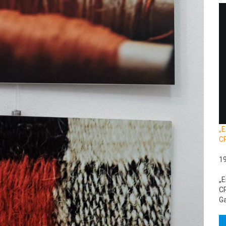
„E
C
1
„E
CR
Ga