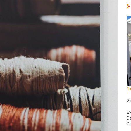
1i
2
Ev
De
Cr