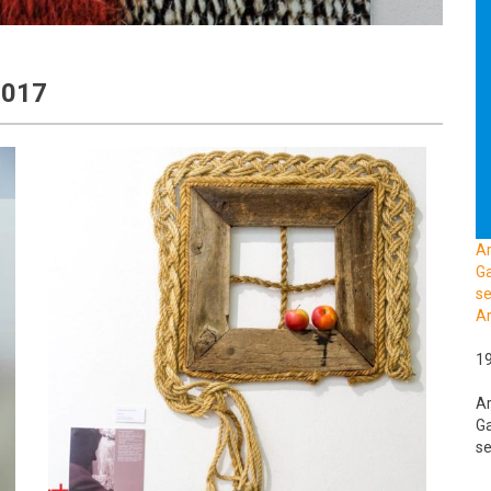
 2017
A
Ga
se
Ar
1
A
Ga
se