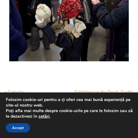
«
Catsplay
Exhibition on the Road „Textile
Mythologies” at I.C.R. Venice
»
Folosim cookie-uri pentru a-ți oferi cea mai bună experiență pe
site-ul nostru web.
Poți afla mai multe despre cookie-urile pe care le folosim sau să
Cine ne iubește
le dezactivezi în
setări
.
Accept