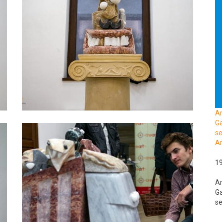
A
Ga
se
Ar
1
A
Ga
se