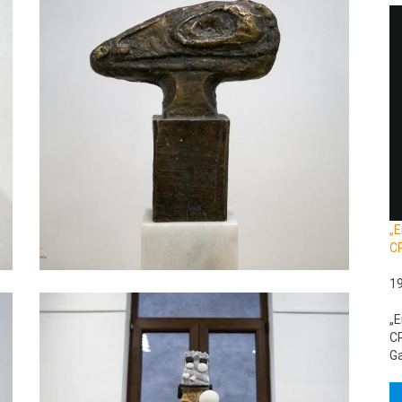
„E
C
1
„E
CR
Ga