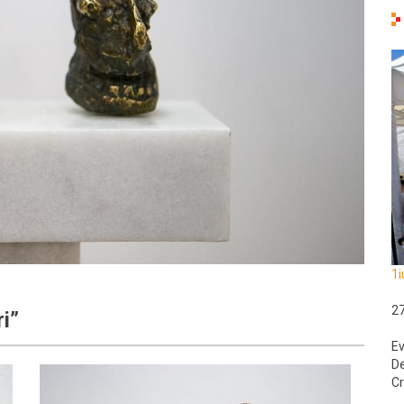
1i
2
ri”
Ev
De
Cr