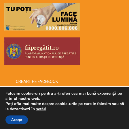
CREART PE FACEBOOK
Folosim cookie-uri pentru a-ți oferi cea mai bună experiență pe
site-ul nostru web.
Poți afla mai multe despre cookie-urile pe care le folosim sau să
Copyright © 2026 -creart-
le dezactivezi în
setări
.
Administrat de SECURMENOW
Accept