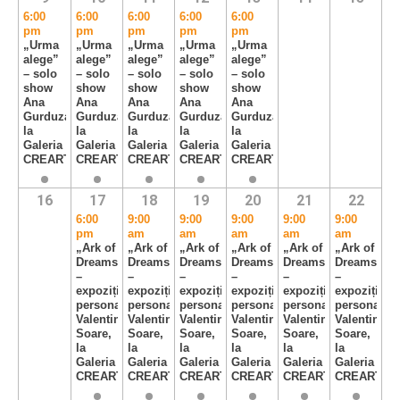
6:00
6:00
6:00
6:00
6:00
pm
pm
pm
pm
pm
„Urma
„Urma
„Urma
„Urma
„Urma
alege”
alege”
alege”
alege”
alege”
– solo
– solo
– solo
– solo
– solo
show
show
show
show
show
Ana
Ana
Ana
Ana
Ana
Gurduza,
Gurduza,
Gurduza,
Gurduza,
Gurduza,
la
la
la
la
la
Galeria
Galeria
Galeria
Galeria
Galeria
CREART
CREART
CREART
CREART
CREART
16
17
18
19
20
21
22
6:00
9:00
9:00
9:00
9:00
9:00
pm
am
am
am
am
am
„Ark of
„Ark of
„Ark of
„Ark of
„Ark of
„Ark of
Dreams”
Dreams”
Dreams”
Dreams”
Dreams”
Dreams”
–
–
–
–
–
–
expoziție
expoziție
expoziție
expoziție
expoziție
expoziție
personală
personală
personală
personală
personală
personală
Valentin
Valentin
Valentin
Valentin
Valentin
Valentin
Soare,
Soare,
Soare,
Soare,
Soare,
Soare,
la
la
la
la
la
la
Galeria
Galeria
Galeria
Galeria
Galeria
Galeria
CREART
CREART
CREART
CREART
CREART
CREART