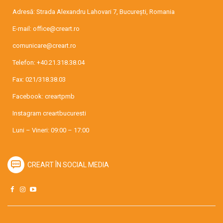
Adresă: Strada Alexandru Lahovari 7, București, Romania
E-mail:
office@creart.ro
comunicare@creart.ro
Telefon:
+40.21.318.38.04
Fax: 021/318.38.03
Facebook:
creartpmb
Instagram
creartbucuresti
Luni – Vineri: 09:00 – 17:00
CREART ÎN SOCIAL MEDIA