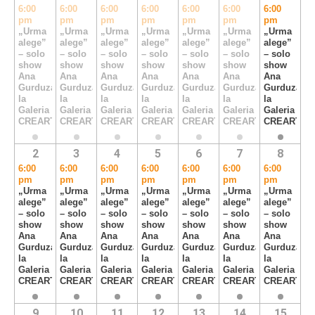
6:00
6:00
6:00
6:00
6:00
6:00
6:00
pm
pm
pm
pm
pm
pm
pm
„Urma
„Urma
„Urma
„Urma
„Urma
„Urma
„Urma
alege”
alege”
alege”
alege”
alege”
alege”
alege”
– solo
– solo
– solo
– solo
– solo
– solo
– solo
show
show
show
show
show
show
show
Ana
Ana
Ana
Ana
Ana
Ana
Ana
Gurduza,
Gurduza,
Gurduza,
Gurduza,
Gurduza,
Gurduza,
Gurduza,
la
la
la
la
la
la
la
Galeria
Galeria
Galeria
Galeria
Galeria
Galeria
Galeria
CREART
CREART
CREART
CREART
CREART
CREART
CREART
2
3
4
5
6
7
8
6:00
6:00
6:00
6:00
6:00
6:00
6:00
pm
pm
pm
pm
pm
pm
pm
„Urma
„Urma
„Urma
„Urma
„Urma
„Urma
„Urma
alege”
alege”
alege”
alege”
alege”
alege”
alege”
– solo
– solo
– solo
– solo
– solo
– solo
– solo
show
show
show
show
show
show
show
Ana
Ana
Ana
Ana
Ana
Ana
Ana
Gurduza,
Gurduza,
Gurduza,
Gurduza,
Gurduza,
Gurduza,
Gurduza,
la
la
la
la
la
la
la
Galeria
Galeria
Galeria
Galeria
Galeria
Galeria
Galeria
CREART
CREART
CREART
CREART
CREART
CREART
CREART
9
10
11
12
13
14
15