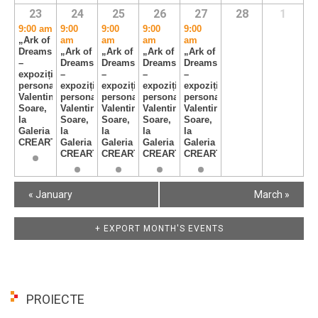
23
24
25
26
27
28
1
9:00 am
9:00
9:00
9:00
9:00
„Ark of
am
am
am
am
Dreams”
„Ark of
„Ark of
„Ark of
„Ark of
–
Dreams”
Dreams”
Dreams”
Dreams”
expoziție
–
–
–
–
personală
expoziție
expoziție
expoziție
expoziție
Valentin
personală
personală
personală
personală
Soare,
Valentin
Valentin
Valentin
Valentin
la
Soare,
Soare,
Soare,
Soare,
Galeria
la
la
la
la
CREART
Galeria
Galeria
Galeria
Galeria
CREART
CREART
CREART
CREART
Calendar
«
January
March
»
Month
Navigation
+ EXPORT MONTH'S EVENTS
PROIECTE