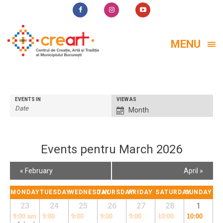
MENU
Event
EVENTS IN
VIEW AS
Month
Views
Navigation
Events pentru March 2026
Calendar
«
February
April
»
Month
Navigation
MONDAY
TUESDAY
WEDNESDAY
THURSDAY
FRIDAY
SATURDAY
SUNDAY
23
24
25
26
27
28
1
9:00 am
9:00
9:00
9:00
9:00
10:00
10:00