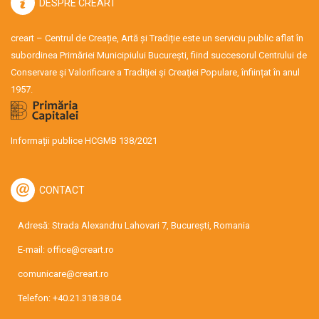
DESPRE CREART
creart – Centrul de Creație, Artă și Tradiție este un serviciu public aflat în
subordinea Primăriei Municipiului București, fiind succesorul Centrului de
Conservare şi Valorificare a Tradiţiei şi Creaţiei Populare, înființat în anul
1957.
Informații publice HCGMB 138/2021
CONTACT
Adresă: Strada Alexandru Lahovari 7, București, Romania
E-mail:
office@creart.ro
comunicare@creart.ro
Telefon:
+40.21.318.38.04