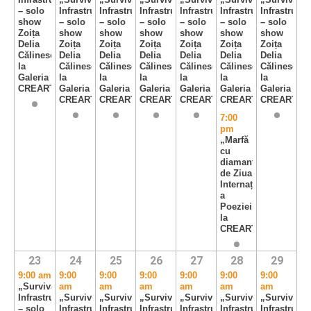
– solo
Infrastructure”
Infrastructure”
Infrastructure”
Infrastructure”
Infrastructure”
Infrastructu
show
– solo
– solo
– solo
– solo
– solo
– solo
Zoița
show
show
show
show
show
show
Delia
Zoița
Zoița
Zoița
Zoița
Zoița
Zoița
Călinescu,
Delia
Delia
Delia
Delia
Delia
Delia
la
Călinescu,
Călinescu,
Călinescu,
Călinescu,
Călinescu,
Călinescu,
Galeria
la
la
la
la
la
la
CREART
Galeria
Galeria
Galeria
Galeria
Galeria
Galeria
CREART
CREART
CREART
CREART
CREART
CREART
7:00
pm
„Marfă
cu
diamante”
de Ziua
Internațională
a
Poeziei,
la
CREART
23
24
25
26
27
28
29
9:00 am
9:00
9:00
9:00
9:00
9:00
9:00
„Survival
am
am
am
am
am
am
Infrastructure”
„Survival
„Survival
„Survival
„Survival
„Survival
„Survival
– solo
Infrastructure”
Infrastructure”
Infrastructure”
Infrastructure”
Infrastructure”
Infrastructu