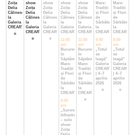
Zoița
show
show
show
show
Mare:
Mare:
Delia
Zoița
Zoița
Zoița
Zoița
Tradiții
Tradiții
Călinescu,
Delia
Delia
Delia
Delia
și Flori
și Flori
la
Călinescu,
Călinescu,
Călinescu,
Călinescu,
de
de
Galeria
la
la
la
la
Sărbători
Sărbători
CREART
Galeria
Galeria
Galeria
Galeria
la
la
CREART
CREART
CREART
CREART
CREART
CREART
11:00
11:00
8:00
8:00
am
am
am
am
Bucureștiul
Bucureștiul
„Totul
„Totul
în
în
se
se
Săptămâna
Săptămâna
leagă”
leagă”
Mare:
Mare:
Galeria
Galeria
Tradiții
Tradiții
CREART
CREART
și Flori
și Flori
| 4–7
| 4–7
de
de
aprilie
aprilie
Sărbători
Sărbători
2026
2026
la
la
CREART
CREART
6:00
pm
„Survival
Infrastructure”
– solo
show
Zoița
Delia