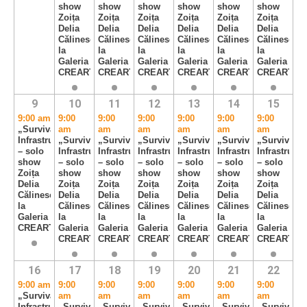
show
show
show
show
show
show
Zoița
Zoița
Zoița
Zoița
Zoița
Zoița
Delia
Delia
Delia
Delia
Delia
Delia
Călinescu,
Călinescu,
Călinescu,
Călinescu,
Călinescu,
Călinescu,
la
la
la
la
la
la
Galeria
Galeria
Galeria
Galeria
Galeria
Galeria
CREART
CREART
CREART
CREART
CREART
CREART
9
10
11
12
13
14
15
9:00 am
9:00
9:00
9:00
9:00
9:00
9:00
„Survival
am
am
am
am
am
am
Infrastructure”
„Survival
„Survival
„Survival
„Survival
„Survival
„Survival
– solo
Infrastructure”
Infrastructure”
Infrastructure”
Infrastructure”
Infrastructure”
Infrastructu
show
– solo
– solo
– solo
– solo
– solo
– solo
Zoița
show
show
show
show
show
show
Delia
Zoița
Zoița
Zoița
Zoița
Zoița
Zoița
Călinescu,
Delia
Delia
Delia
Delia
Delia
Delia
la
Călinescu,
Călinescu,
Călinescu,
Călinescu,
Călinescu,
Călinescu,
Galeria
la
la
la
la
la
la
CREART
Galeria
Galeria
Galeria
Galeria
Galeria
Galeria
CREART
CREART
CREART
CREART
CREART
CREART
16
17
18
19
20
21
22
9:00 am
9:00
9:00
9:00
9:00
9:00
9:00
„Survival
am
am
am
am
am
am
Infrastructure”
„Survival
„Survival
„Survival
„Survival
„Survival
„Survival