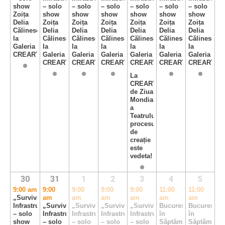
show
– solo
– solo
– solo
– solo
– solo
– solo
Zoița
show
show
show
show
show
show
Delia
Zoița
Zoița
Zoița
Zoița
Zoița
Zoița
Călinescu,
Delia
Delia
Delia
Delia
Delia
Delia
la
Călinescu,
Călinescu,
Călinescu,
Călinescu,
Călinescu,
Călinescu,
Galeria
la
la
la
la
la
la
CREART
Galeria
Galeria
Galeria
Galeria
Galeria
Galeria
CREART
CREART
CREART
CREART
CREART
CREART
La
CREART/Teatrelli,
de Ziua
Mondială
a
Teatrului,
procesul
de
creație
este
vedeta!
30
31
1
2
3
4
5
9:00 am
9:00
9:00
9:00
9:00
11:00
11:00
„Survival
am
am
am
am
am
am
Infrastructure”
„Survival
„Survival
„Survival
„Survival
Bucureștiul
Bucureștiul
– solo
Infrastructure”
Infrastructure”
Infrastructure”
Infrastructure”
în
în
show
– solo
– solo
– solo
– solo
Săptămâna
Săptămâna