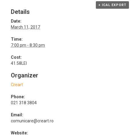
+ ICAL EXPORT
Details
Date:
March 11, 2017
Time:
7:00 pm - 8:30 pm
Cost:
41.58LEI
Organizer
Creart
Phone:
021 318 3804
Email:
comunicare@creart.ro
Website: