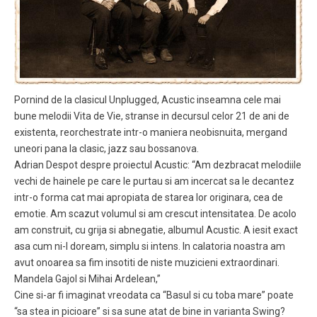
Pornind de la clasicul Unplugged, Acustic inseamna cele mai
bune melodii Vita de Vie, stranse in decursul celor 21 de ani de
existenta, reorchestrate intr-o maniera neobisnuita, mergand
uneori pana la clasic, jazz sau bossanova.
Adrian Despot despre proiectul Acustic: “Am dezbracat melodiile
vechi de hainele pe care le purtau si am incercat sa le decantez
intr-o forma cat mai apropiata de starea lor originara, cea de
emotie. Am scazut volumul si am crescut intensitatea. De acolo
am construit, cu grija si abnegatie, albumul Acustic. A iesit exact
asa cum ni-l doream, simplu si intens. In calatoria noastra am
avut onoarea sa fim insotiti de niste muzicieni extraordinari.
Mandela Gajol si Mihai Ardelean,”
Cine si-ar fi imaginat vreodata ca “Basul si cu toba mare” poate
“sa stea in picioare” si sa sune atat de bine in varianta Swing?