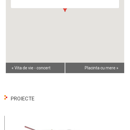
Event
«
Vita de vie - concert
Placinta cu mere
»
Navigation
PROIECTE