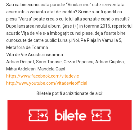
Sau ca binecunoscuta parodie “Vinolamine” este reinventata
acum intr-o varianta atat de inedita? Si cine s-ar fi gandit ca
piesa “Varza” poate crea o cu totul alta senzatie cand o asculti?
Dupa lansarea noului album, Șase (+) in toamna 2016, repertoriul
acustic Vița de Vie s-a îmbogațit cu noi piese, deja foarte bine
cunoscute de catre public: Luna și Noi, Pe Plaja În Vamă la 5,
Metaforă de Toamnă.
Vita de Vie Acustic inseamna:
Adrian Despot, Sorin Tanase, Cezar Popescu, Adrian Ciuplea,
Mihai Ardelean, Mandela Cajol
https://www.facebook.com/vitadevie
http://www.youtube.com/vitadevieofficial
Biletele pot fi achizitionate de aici: