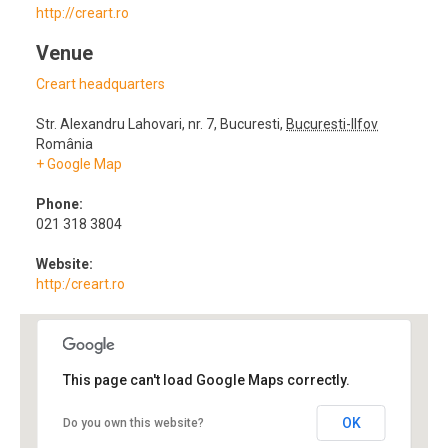
http://creart.ro
Venue
Creart headquarters
Str. Alexandru Lahovari, nr. 7
,
Bucuresti
,
Bucuresti-Ilfov
România
+ Google Map
Phone:
021 318 3804
Website:
http:/creart.ro
This page can't load Google Maps correctly.
OK
Do you own this website?