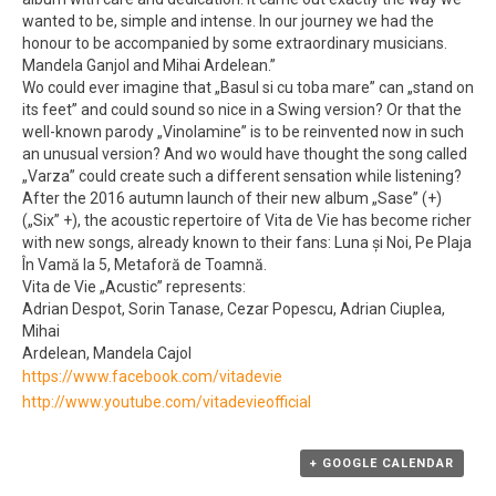
wanted to be, simple and intense. In our journey we had the
honour to be accompanied by some extraordinary musicians.
Mandela Ganjol and Mihai Ardelean.”
Wo could ever imagine that „Basul si cu toba mare” can „stand on
its feet” and could sound so nice in a Swing version? Or that the
well-known parody „Vinolamine” is to be reinvented now in such
an unusual version? And wo would have thought the song called
„Varza” could create such a different sensation while listening?
After the 2016 autumn launch of their new album „Sase” (+)
(„Six” +), the acoustic repertoire of Vita de Vie has become richer
with new songs, already known to their fans: Luna și Noi, Pe Plaja
În Vamă la 5, Metaforă de Toamnă.
Vita de Vie „Acustic” represents:
Adrian Despot, Sorin Tanase, Cezar Popescu, Adrian Ciuplea,
Mihai
Ardelean, Mandela Cajol
https://www.facebook.com/vitadevie
http://www.youtube.com/vitadevieofficial
+ GOOGLE CALENDAR