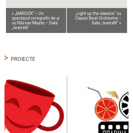
Event
«
„BAROCK” – Un
„Light up the classics” cu
Navigation
spectacol coregrafic de și
Classic Beat Orchestra –
cu Răzvan Mazilu – Sala
Sala „teatrelli”
»
„teatrelli”
PROIECTE