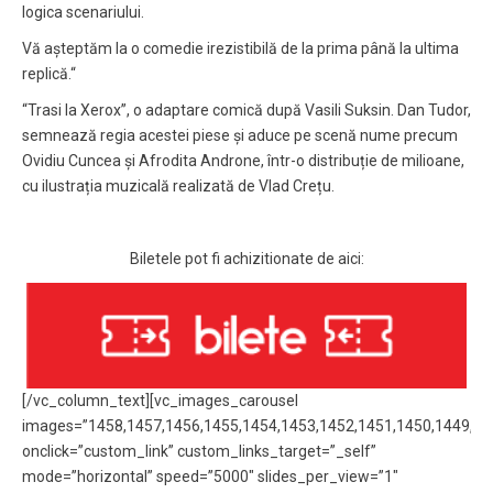
logica scenariului.
Vă așteptăm la o comedie irezistibilă de la prima până la ultima
replică.“
“Trasi la Xerox”, o adaptare comică după Vasili Suksin. Dan Tudor,
semnează regia acestei piese și aduce pe scenă nume precum
Ovidiu Cuncea și Afrodita Androne, într-o distribuție de milioane,
cu ilustrația muzicală realizată de Vlad Crețu.
Biletele pot fi achizitionate de aici:
[/vc_column_text][vc_images_carousel
images=”1458,1457,1456,1455,1454,1453,1452,1451,1450,1449,144
onclick=”custom_link” custom_links_target=”_self”
mode=”horizontal” speed=”5000″ slides_per_view=”1″