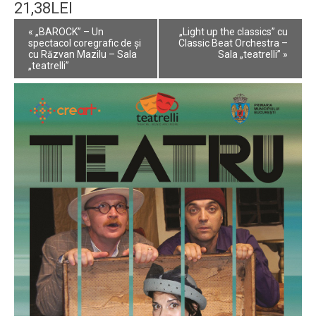
21,38LEI
Event
«
„BAROCK” – Un
„Light up the classics” cu
Navigation
spectacol coregrafic de și
Classic Beat Orchestra –
cu Răzvan Mazilu – Sala
Sala „teatrelli”
»
„teatrelli”