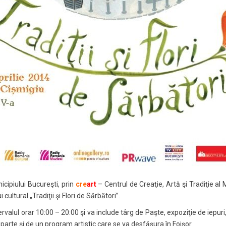
icipiului Bucureşti, prin
cre
art
– Centrul de Creaţie, Artă şi Tradiţie al
ultural „Tradiţii şi Flori de Sărbători”.
rvalul orar 10:00 – 20:00 şi va include târg de Paşte, expoziţie de iepuri, 
parte și de un program artistic care se va desfăşura în Foişor.