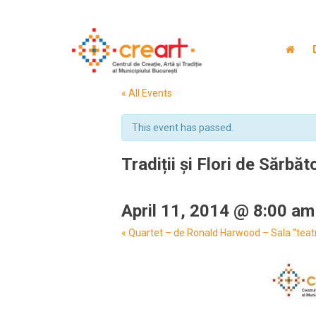
« All Events
This event has passed.
Tradiții și Flori de Sărbăto
April 11, 2014 @ 8:00 am
Event
«
Quartet – de Ronald Harwood – Sala “teatre
Navigation