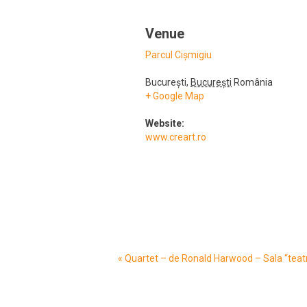
Venue
Parcul Cișmigiu
București
,
București
România
+ Google Map
Website:
www.creart.ro
Event
«
Quartet – de Ronald Harwood – Sala “teatre
Navigation