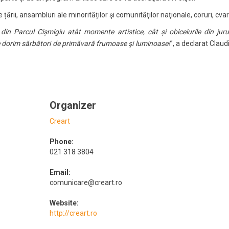
le țării, ansambluri ale minorităților şi comunităţilor naţionale, coruri, cva
in Parcul Cișmigiu atât momente artistice, cât și obiceiurile din jurul
le dorim sărbători de primăvară frumoase şi luminoase!
”, a declarat Claud
Organizer
Creart
Phone:
021 318 3804
Email:
comunicare@creart.ro
Website:
http://creart.ro