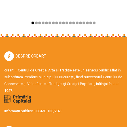
DESPRE CREART
creart – Centrul de Creație, Artă și Tradiție este un serviciu public aflat în
subordinea Primăriei Municipiului București, fiind succesorul Centrului de
Conservare şi Valorificare a Tradiţiei şi Creaţiei Populare, înființat în anul
1957.
Informații publice HCGMB 138/2021