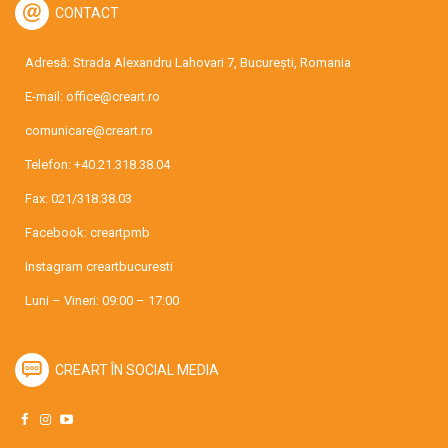
CONTACT
Adresă: Strada Alexandru Lahovari 7, București, Romania
E-mail:
office@creart.ro
comunicare@creart.ro
Telefon:
+40.21.318.38.04
Fax: 021/318.38.03
Facebook:
creartpmb
Instagram
creartbucuresti
Luni – Vineri: 09:00 – 17:00
CREART ÎN SOCIAL MEDIA