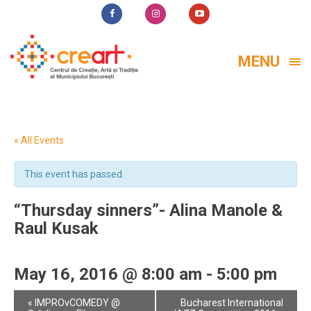
MENU
« All Events
This event has passed.
“Thursday sinners”- Alina Manole &
Raul Kusak
May 16, 2016 @ 8:00 am
-
5:00 pm
Event
«
IMPROvCOMEDY @
Bucharest International