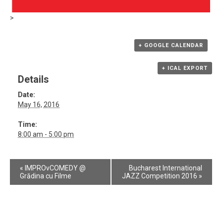
>
+ GOOGLE CALENDAR
+ ICAL EXPORT
Details
Date:
May 16, 2016
Time:
8:00 am - 5:00 pm
Event
«
IMPROvCOMEDY @
Bucharest International
Navigation
Grădina cu Filme
JAZZ Competition 2016
»