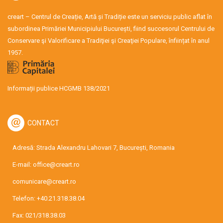
creart – Centrul de Creație, Artă și Tradiție este un serviciu public aflat în
subordinea Primăriei Municipiului București, fiind succesorul Centrului de
Conservare şi Valorificare a Tradiţiei şi Creaţiei Populare, înființat în anul
1957.
Informații publice HCGMB 138/2021
CONTACT
Adresă: Strada Alexandru Lahovari 7, București, Romania
E-mail:
office@creart.ro
comunicare@creart.ro
Telefon:
+40.21.318.38.04
Fax: 021/318.38.03