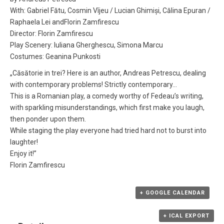
With: Gabriel Fătu, Cosmin Vîjeu / Lucian Ghimiși, Călina Epuran /
Raphaela Lei andFlorin Zamfirescu
Director: Florin Zamfirescu
Play Scenery: Iuliana Gherghescu, Simona Marcu
Costumes: Geanina Punkosti
„Căsătorie in trei? Here is an author, Andreas Petrescu, dealing
with contemporary problems! Strictly contemporary…
This is a Romanian play, a comedy worthy of Fedeau’s writing,
with sparkling misunderstandings, which first make you laugh,
then ponder upon them.
While staging the play everyone had tried hard not to burst into
laughter!
Enjoy it!”
Florin Zamfirescu
+ GOOGLE CALENDAR
+ ICAL EXPORT