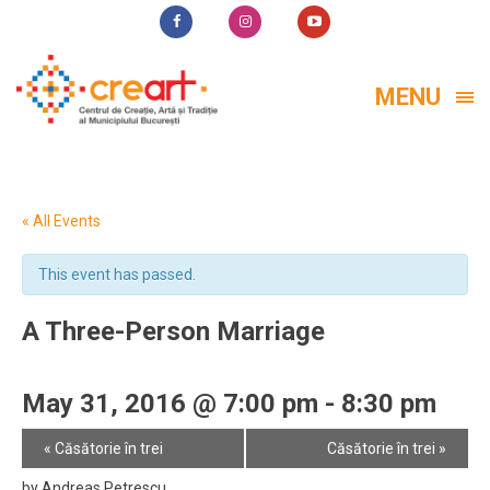
MENU
« All Events
This event has passed.
A Three-Person Marriage
May 31, 2016 @ 7:00 pm
-
8:30 pm
Event
«
Căsătorie în trei
Căsătorie în trei
»
Navigation
by Andreas Petrescu