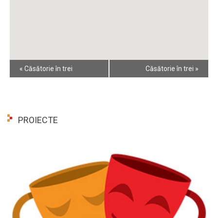
Event
«
Căsătorie în trei
Căsătorie în trei
»
Navigation
PROIECTE