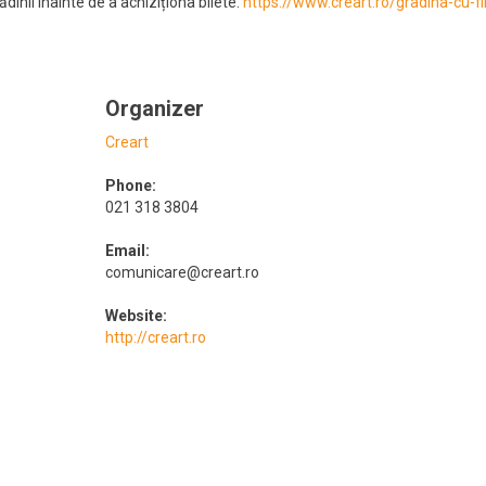
nii înainte de a achiziționa bilete:
https://www.creart.ro/gradina-cu-
Organizer
Creart
Phone:
021 318 3804
Email:
comunicare@creart.ro
Website:
http://creart.ro