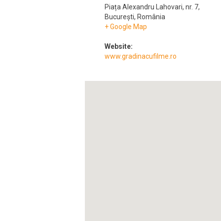
Piața Alexandru Lahovari, nr. 7
,
București
,
România
+ Google Map
Website:
www.gradinacufilme.ro