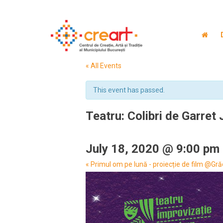
« All Events
This event has passed.
Teatru: Colibri de Garret
July 18, 2020 @ 9:00 pm
Event
«
Primul om pe lună - proiecție de film @Gr
Navigation