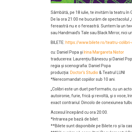
Sâmbătă, pe 18 iulie, te invităm la teatru în 
De la ora 21:00 ne bucurăm de spectacolul „CO
fereastră nu e o fereastră. Suntem la un twee
sau Handmaid’s Tale sau Black Mirror, nici un
BILETE:
https://www.bilete.ro/teatru-colibr
cu: Daniel Popa și
Irina Margareta Nistor
traducerea: Laurențiu Bănescu și Daniel Po
regia și scenografia: Daniel Popa
producția:
Doctor’s Studio
& Teatrul LUNI
*Nerecomandat copiilor sub 10 ani.
„Colibri este un duet performativ, cu un acto
autoironie, furie, frică şi revoltă, şi o voce
exact contrariul. Dincolo de conexiunea tulbu
Accesul începând cu ora 20:00.
*Intrarea pe bază de bilet.
**Bilete sunt disponibile pe Bilete.ro și la ca