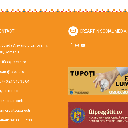
ONTACT
CREART ÎN SOCIAL MEDIA
 Strada Alexandru Lahovari 7,
ti, Romania
office@creart.ro
care@creart.ro
:
+40.21.318.38.04
1/318.38.03
ok:
creartpmb
ram
creartbucuresti
Vineri: 09:00 – 17:00