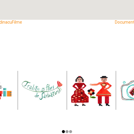
ădinacuFilme
Document