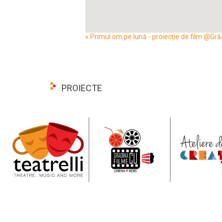
Event
«
Primul om pe lună - proiecție de film @Gr
Navigation
PROIECTE