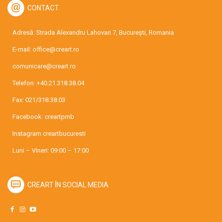
CONTACT
Adresă: Strada Alexandru Lahovari 7, București, Romania
E-mail:
office@creart.ro
comunicare@creart.ro
Telefon:
+40.21.318.38.04
Fax: 021/318.38.03
Facebook:
creartpmb
Instagram
creartbucuresti
Luni – Vineri: 09:00 – 17:00
CREART ÎN SOCIAL MEDIA