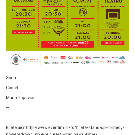
Sorin
Costel
Maria Popovici
—
Bilete aici: http://www.eventim.ro/ro/bilete/stand-up-comedy-
powered-by-club99-bucuresti-gradina-cu-filme-