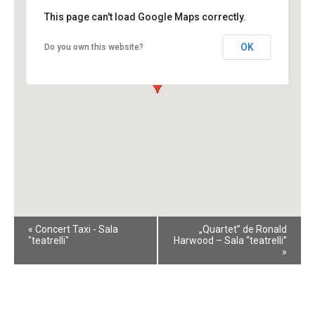
This page can't load Google Maps correctly.
OK
Do you own this website?
Event
«
Concert Taxi - Sala
„Quartet” de Ronald
Navigation
"teatrelli"
Harwood – Sala “teatrelli”
»