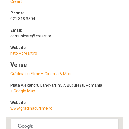
Creart
Phone:
021 318 3804
Email:
comunicare@creart.ro
Website:
http://creart.ro
Venue
Grădina cu Filme – Cinema & More
Piața Alexandru Lahovari, nr. 7
,
București
,
România
+ Google Map
Website:
www.gradinacufilme.ro