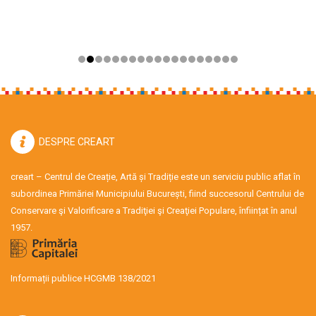
DESPRE CREART
creart – Centrul de Creație, Artă și Tradiție este un serviciu public aflat în
subordinea Primăriei Municipiului București, fiind succesorul Centrului de
Conservare şi Valorificare a Tradiţiei şi Creaţiei Populare, înființat în anul
1957.
Informații publice HCGMB 138/2021