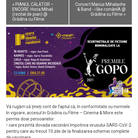
Event
«
PIANUL CĂLĂTOR –
Concert Marius Mihalache
Navigation
ENCORE: Horia Mihail
& Band - i like românIA @
(recital de pian) @
Grădina cu Filme
»
Grădina cu Filme
Vă rugăm să țineți cont de faptul că, în conformitate cu normele
în vigoare, accesul în Grădina cu Filme – Cinema & More este
permis doar persoanelor:
• care prezintă dovada vaccinării împotriva virusului SARS-CoV-2
pentru care au trecut 10 zile de la finalizarea schemei complete
de vaccinare