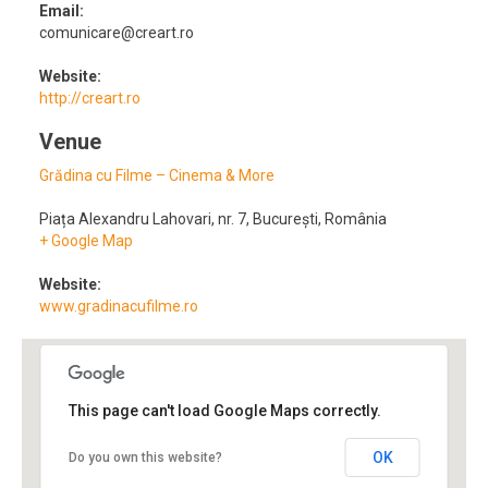
Email:
comunicare@creart.ro
Website:
http://creart.ro
Venue
Grădina cu Filme – Cinema & More
Piața Alexandru Lahovari, nr. 7
,
București
,
România
+ Google Map
Website:
www.gradinacufilme.ro
This page can't load Google Maps correctly.
OK
Do you own this website?