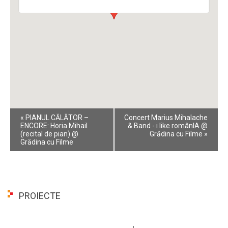
Event
«
PIANUL CĂLĂTOR –
Concert Marius Mihalache
Navigation
ENCORE: Horia Mihail
& Band - i like românIA @
(recital de pian) @
Grădina cu Filme
»
Grădina cu Filme
PROIECTE