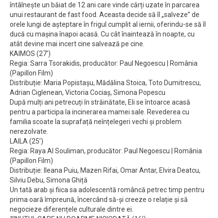
întâlnește un băiat de 12 ani care vinde cărți uzate în parcarea
unui restaurant de fast food. Aceasta decide să îl „salveze” de
orele lungi de așteptare în frigul cumplit al iernii, oferindu-se să îl
ducă cu mașina înapoi acasă. Cu cât înaintează în noapte, cu
atât devine mai incert cine salvează pe cine.
KAIMOS (27’)
Regia: Sarra Tsorakidis, producător: Paul Negoescu | România
(Papillon Film)
Distribuție: Maria Popistașu, Mădălina Stoica, Toto Dumitrescu,
Adrian Ciglenean, Victoria Cociaș, Simona Popescu
După mulți ani petrecuți în străinătate, Eli se întoarce acasă
pentru a participa la incinerarea mamei sale. Revederea cu
familia scoate la suprafață neînțelegeri vechi și problem
nerezolvate.
LAILA (25’)
Regia: Raya Al Souliman, producător: Paul Negoescu | România
(Papillon Film)
Distribuție: Ileana Puiu, Mazen Rifai, Omar Antar, Elvira Deatcu,
Silviu Debu, Simona Ghiță
Un tată arab și fiica sa adolescentă româncă petrec timp pentru
prima oară împreună, încercând să-și creeze o relație și să
negocieze diferențele culturale dintre ei.