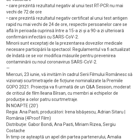
• care prezintă rezultatul negativ al unui test RT-PCR nu mai
vechi de 72 de ore
• care prezintă rezultatul negativ certificat al unui test antigen
rapid nu mai vechi de 24 de ore, respectiv persoanelor care se
află în perioada cuprinsă între a 15-a zi și a 90-a zi ulterioară
confirmării infectării cu SARS-CoV-2.
Minorii sunt exceptați de la prezentarea dovezilor medicale
necesare participării la spectacol. Regulamentul va fi actualizat
de îndată ce se vor modifica măsurile pentru prevenirea
contaminării cu noul coronavirus SARS-CoV-2.
—
Miercuri, 23 iunie, vă invităm în cadrul Serii Filmului Românesc să
vizionați scurtmetrajele de ficțiune nominalizate la Premiile
GOPO 2021. Proiecția va fi urmată de un Q&A Session, moderat
de criticul de film Ileana Bîrsan, cu membri ai echipelor de
producție a celor patru scurtmetraje.
ÎN NOAPTE (20’)
Regia: Ana Pasti, producători: Irena Isbășescu, Adrian Sitaru |
România (4Proof Film)
Distribuție: Gabor Bondi, Ana Pasti, Miriam Rizea, Sergiu
Costache
În timp ce așteaptă un apel din partea partenerului, Amalia