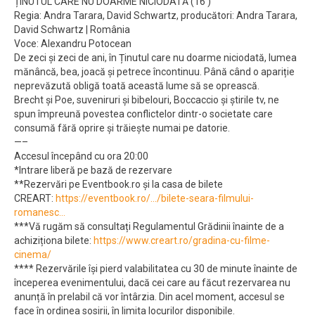
ȚINUTUL CARE NU DOARME NICIODATĂ (16’)
Regia: Andra Tarara, David Schwartz, producători: Andra Tarara,
David Schwartz | România
Voce: Alexandru Potocean
De zeci și zeci de ani, în Ținutul care nu doarme niciodată, lumea
mănâncă, bea, joacă și petrece încontinuu. Până când o apariție
neprevăzută obligă toată această lume să se oprească.
Brecht și Poe, suveniruri și bibelouri, Boccaccio și știrile tv, ne
spun împreună povestea conflictelor dintr-o societate care
consumă fără oprire și trăiește numai pe datorie.
—–
Accesul începând cu ora 20:00
*Intrare liberă pe bază de rezervare
**Rezervări pe Eventbook.ro și la casa de bilete
CREART:
https://eventbook.ro/…/bilete-seara-filmului-
romanesc…
***Vă rugăm să consultați Regulamentul Grădinii înainte de a
achiziționa bilete:
https://www.creart.ro/gradina-cu-filme-
cinema/
**** Rezervările își pierd valabilitatea cu 30 de minute înainte de
începerea evenimentului, dacă cei care au făcut rezervarea nu
anunță în prelabil că vor întârzia. Din acel moment, accesul se
face în ordinea sosirii, în limita locurilor disponibile.