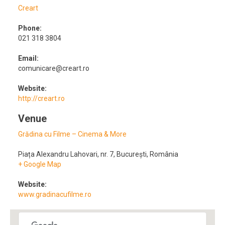
Creart
Phone:
021 318 3804
Email:
comunicare@creart.ro
Website:
http://creart.ro
Venue
Grădina cu Filme – Cinema & More
Piața Alexandru Lahovari, nr. 7
,
București
,
România
+ Google Map
Website:
www.gradinacufilme.ro