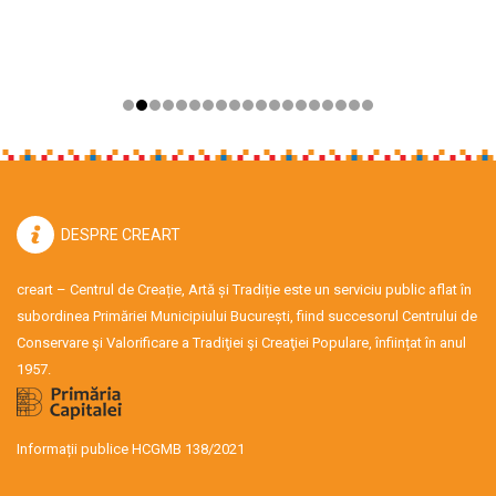
DESPRE CREART
creart – Centrul de Creație, Artă și Tradiție este un serviciu public aflat în
subordinea Primăriei Municipiului București, fiind succesorul Centrului de
Conservare şi Valorificare a Tradiţiei şi Creaţiei Populare, înființat în anul
1957.
Informații publice HCGMB 138/2021