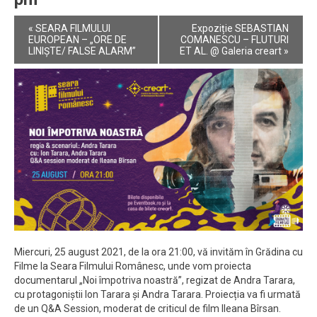
Event
«
SEARA FILMULUI
Expoziție SEBASTIAN
Navigation
EUROPEAN – „ORE DE
COMANESCU – FLUTURI
LINIȘTE/ FALSE ALARM”
ET AL. @ Galeria creart
»
Miercuri, 25 august 2021, de la ora 21:00, vă invităm în Grădina cu
Filme la Seara Filmului Românesc, unde vom proiecta
documentarul „Noi împotriva noastră”, regizat de Andra Tarara,
cu protagoniștii Ion Tarara și Andra Tarara. Proiecția va fi urmată
de un Q&A Session, moderat de criticul de film Ileana Bîrsan.