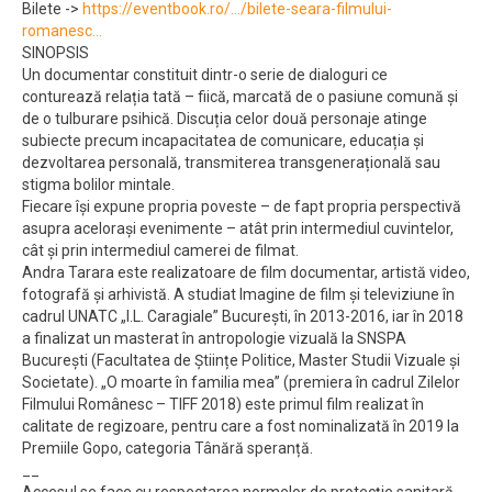
Bilete ->
https://eventbook.ro/…/bilete-seara-filmului-
romanesc…
SINOPSIS
Un documentar constituit dintr-o serie de dialoguri ce
conturează relația tată – fiică, marcată de o pasiune comună și
de o tulburare psihică. Discuția celor două personaje atinge
subiecte precum incapacitatea de comunicare, educația și
dezvoltarea personală, transmiterea transgenerațională sau
stigma bolilor mintale.
Fiecare își expune propria poveste – de fapt propria perspectivă
asupra acelorași evenimente – atât prin intermediul cuvintelor,
cât și prin intermediul camerei de filmat.
Andra Tarara este realizatoare de film documentar, artistă video,
fotografă și arhivistă. A studiat Imagine de film și televiziune în
cadrul UNATC „I.L. Caragiale” București, în 2013-2016, iar în 2018
a finalizat un masterat în antropologie vizuală la SNSPA
București (Facultatea de Științe Politice, Master Studii Vizuale și
Societate). „O moarte în familia mea” (premiera în cadrul Zilelor
Filmului Românesc – TIFF 2018) este primul film realizat în
calitate de regizoare, pentru care a fost nominalizată în 2019 la
Premiile Gopo, categoria Tânără speranță.
__