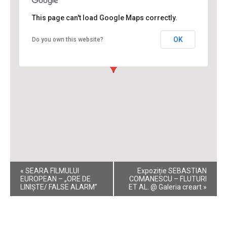
This page can't load Google Maps correctly.
OK
Do you own this website?
Event
«
SEARA FILMULUI
Expoziție SEBASTIAN
Navigation
EUROPEAN – „ORE DE
COMANESCU – FLUTURI
LINIȘTE/ FALSE ALARM”
ET AL. @ Galeria creart
»