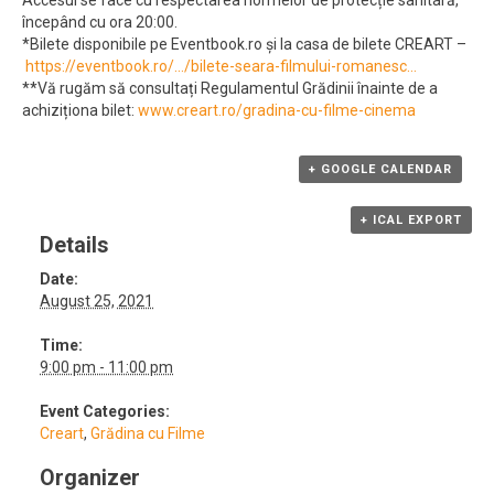
Accesul se face cu respectarea normelor de protecție sanitară,
începând cu ora 20:00.
*Bilete disponibile pe Eventbook.ro și la casa de bilete CREART –
https://eventbook.ro/…/bilete-seara-filmului-romanesc…
**Vă rugăm să consultați Regulamentul Grădinii înainte de a
achiziționa bilet:
www.creart.ro/gradina-cu-filme-cinema
+ GOOGLE CALENDAR
+ ICAL EXPORT
Details
Date:
August 25, 2021
Time:
9:00 pm - 11:00 pm
Event Categories:
Creart
,
Grădina cu Filme
Organizer