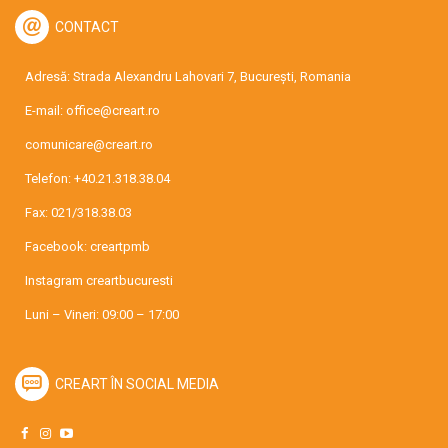
CONTACT
Adresă: Strada Alexandru Lahovari 7, București, Romania
E-mail:
office@creart.ro
comunicare@creart.ro
Telefon:
+40.21.318.38.04
Fax: 021/318.38.03
Facebook:
creartpmb
Instagram
creartbucuresti
Luni – Vineri: 09:00 – 17:00
CREART ÎN SOCIAL MEDIA