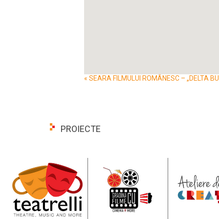
Event
«
SEARA FILMULUI ROMÂNESC – „DELTA BUC
Navigation
PROIECTE