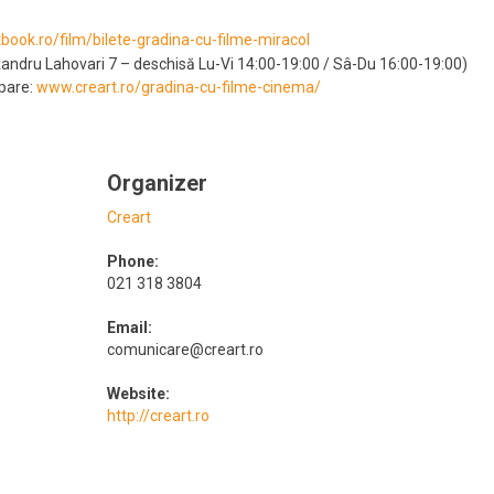
tbook.ro/film/bilete-gradina-cu-filme-miracol
xandru Lahovari 7 – deschisă Lu-Vi 14:00-19:00 / Sâ-Du 16:00-19:00)
ipare:
www.creart.ro/gradina-cu-filme-cinema/
Organizer
Creart
Phone:
021 318 3804
Email:
comunicare@creart.ro
Website:
http://creart.ro