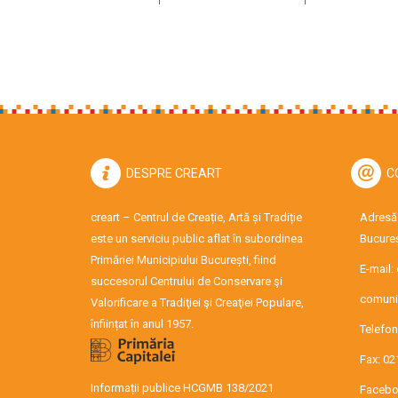
DESPRE CREART
C
creart – Centrul de Creație, Artă și Tradiție
Adresă:
este un serviciu public aflat în subordinea
Bucureș
Primăriei Municipiului București, fiind
E-mail:
succesorul Centrului de Conservare şi
comuni
Valorificare a Tradiţiei şi Creaţiei Populare,
înființat în anul 1957.
Telefon
Fax: 02
Informații publice HCGMB 138/2021
Facebo