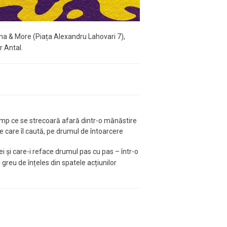
me – Cinema & More (Piața Alexandru Lahovari 7),
r Antal.
timp ce se strecoară afară dintr-o mănăstire
e care îl caută, pe drumul de întoarcere
i și care-i reface drumul pas cu pas – într-o
 greu de înțeles din spatele acțiunilor