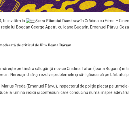
, te invităm la
𝐒𝐞𝐚𝐫𝐚 𝐅𝐢𝐥𝐦𝐮𝐥𝐮𝐢 𝐑𝐨𝐦𝐚̂𝐧𝐞𝐬𝐜 în Grădina cu Fil
regia lui Bogdan George Apetri, cu Ioana Bugarin, Emanuel Pârvu, Ceza
𝐝𝐞𝐫𝐚𝐭𝐚̆ 𝐝𝐞 𝐜𝐫𝐢𝐭𝐢𝐜𝐮𝐥 𝐝𝐞 𝐟𝐢𝐥𝐦 𝐈𝐥𝐞𝐚𝐧𝐚 𝐁𝐚̂𝐫𝐬𝐚𝐧.
urmărește pe tânăra călugăriță novice Cristina Tofan (Ioana Bugarin) în 
 vecin. Nereușind să-și rezolve problemele și să-l găsească pe bărbatul p
pe Marius Preda (Emanuel Pârvu), inspectorul de poliție plecat pe urmele e
aduce la lumină indicii și confesiuni care conduc nu numai înspre adevărul