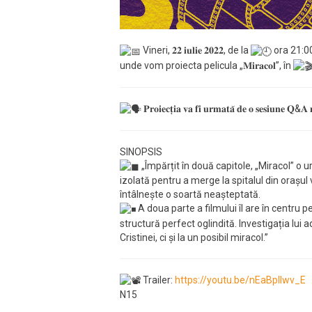
Vineri, 𝟐𝟐 𝐢𝐮𝐥𝐢𝐞 𝟐𝟎𝟐𝟐, de la
ora 21:00
unde vom proiecta pelicula „𝐌𝐢𝐫𝐚𝐜𝐨𝐥”, în
𝐏𝐫𝐨𝐢𝐞𝐜𝐭̦𝐢𝐚 𝐯𝐚 𝐟𝐢 𝐮𝐫𝐦𝐚𝐭𝐚̆ 𝐝𝐞 𝐨 𝐬𝐞𝐬𝐢𝐮𝐧𝐞 𝐐&𝐀 𝐦
SINOPSIS
„Împărțit în două capitole, „Miracol” o 
izolată pentru a merge la spitalul din orașul
întâlnește o soartă neașteptată.
A doua parte a filmului îl are în centru 
structură perfect oglindită. Investigația lui 
Cristinei, ci și la un posibil miracol.”
Trailer:
https://youtu.be/nEaBplIwv_E
N15
__