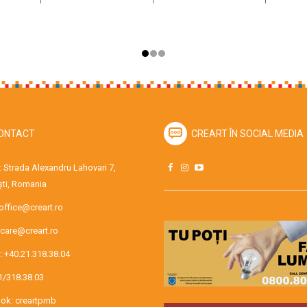
ONTACT
CREART ÎN SOCIAL MEDIA
 Strada Alexandru Lahovari 7,
ti, Romania
office@creart.ro
care@creart.ro
:
+40.21.318.38.04
1/318.38.03
ok:
creartpmb