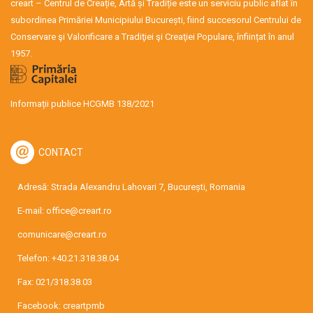
creart – Centrul de Creație, Artă și Tradiție este un serviciu public aflat în
subordinea Primăriei Municipiului București, fiind succesorul Centrului de
Conservare şi Valorificare a Tradiţiei şi Creaţiei Populare, înființat în anul
1957.
Informații publice HCGMB 138/2021
CONTACT
Adresă: Strada Alexandru Lahovari 7, București, Romania
E-mail:
office@creart.ro
comunicare@creart.ro
Telefon:
+40.21.318.38.04
Fax: 021/318.38.03
Facebook:
creartpmb