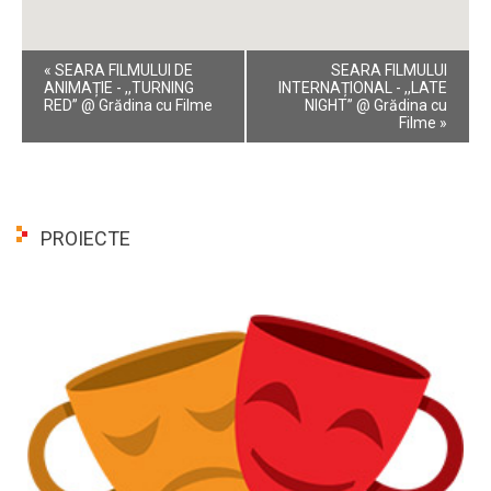
Event
«
SEARA FILMULUI DE
SEARA FILMULUI
Navigation
ANIMAȚIE - ,,TURNING
INTERNAȚIONAL - ,,LATE
RED” @ Grădina cu Filme
NIGHT” @ Grădina cu
Filme
»
PROIECTE