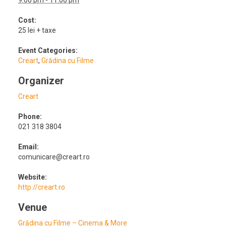
9:00 pm - 11:00 pm
Cost:
25 lei + taxe
Event Categories:
Creart
,
Grădina cu Filme
Organizer
Creart
Phone:
021 318 3804
Email:
comunicare@creart.ro
Website:
http://creart.ro
Venue
Grădina cu Filme – Cinema & More