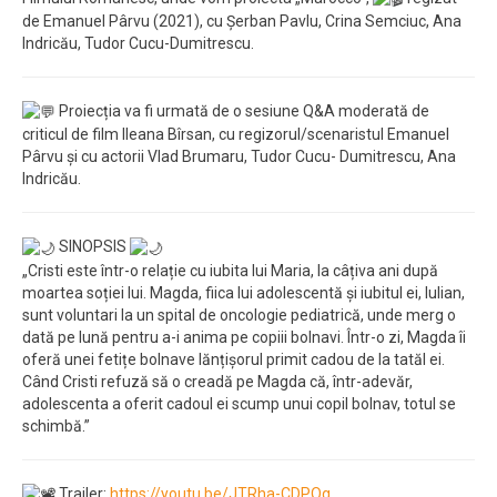
de Emanuel Pârvu (2021), cu Șerban Pavlu, Crina Semciuc, Ana
Indricău, Tudor Cucu-Dumitrescu.
Proiecția va fi urmată de o sesiune Q&A moderată de
criticul de film Ileana Bîrsan, cu regizorul/scenaristul Emanuel
Pârvu și cu actorii Vlad Brumaru, Tudor Cucu- Dumitrescu, Ana
Indricău.
SINOPSIS
„Cristi este într-o relație cu iubita lui Maria, la câțiva ani după
moartea soției lui. Magda, fiica lui adolescentă și iubitul ei, Iulian,
sunt voluntari la un spital de oncologie pediatrică, unde merg o
dată pe lună pentru a-i anima pe copiii bolnavi. Într-o zi, Magda îi
oferă unei fetițe bolnave lănțișorul primit cadou de la tatăl ei.
Când Cristi refuză să o creadă pe Magda că, într-adevăr,
adolescenta a oferit cadoul ei scump unui copil bolnav, totul se
schimbă.”
Trailer:
https://youtu.be/JTRha-CDPQg