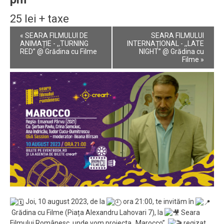
25 lei + taxe
Event
«
SEARA FILMULUI DE
SEARA FILMULUI
Navigation
ANIMAȚIE - ,,TURNING
INTERNAȚIONAL - ,,LATE
RED” @ Grădina cu Filme
NIGHT” @ Grădina cu
Filme
»
Joi, 10 august 2023, de la
ora 21:00, te invităm în
Grădina cu Filme (Piața Alexandru Lahovari 7), la
Seara
Filmului Românesc, unde vom proiecta „Marocco”,
regizat