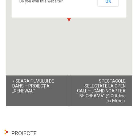
OK
Do you own this website?
Event
«
SEARA FILMULUI DE
SPECTACOLE
Navigation
DANS – PROIECȚIA
SELECTATE LA OPEN
„RENEWAL”
CALL – „CÂND NOAPTEA
NE CHEAMĂ” @ Grădina
cu Filme
»
PROIECTE