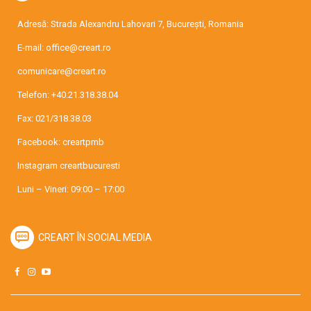
Adresă: Strada Alexandru Lahovari 7, București, Romania
E-mail:
office@creart.ro
comunicare@creart.ro
Telefon:
+40.21.318.38.04
Fax: 021/318.38.03
Facebook:
creartpmb
Instagram
creartbucuresti
Luni – Vineri: 09:00 – 17:00
CREART ÎN SOCIAL MEDIA