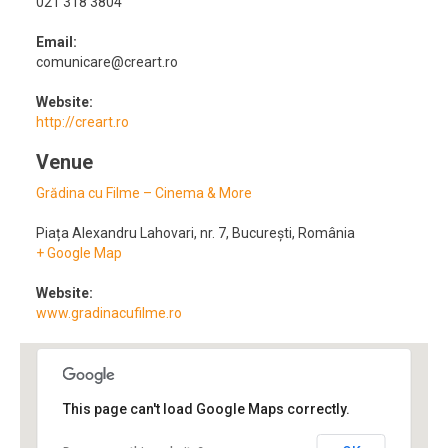
021 318 3804
Email:
comunicare@creart.ro
Website:
http://creart.ro
Venue
Grădina cu Filme – Cinema & More
Piața Alexandru Lahovari, nr. 7
,
București
,
România
+ Google Map
Website:
www.gradinacufilme.ro
This page can't load Google Maps correctly.