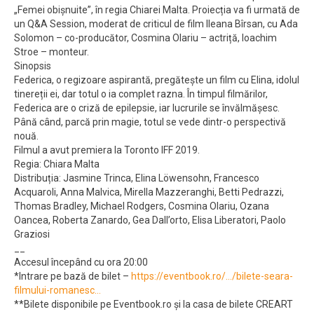
„Femei obișnuite”, în regia Chiarei Malta. Proiecția va fi urmată de
un Q&A Session, moderat de criticul de film Ileana Bîrsan, cu Ada
Solomon – co-producător, Cosmina Olariu – actriță, Ioachim
Stroe – monteur.
Sinopsis
Federica, o regizoare aspirantă, pregătește un film cu Elina, idolul
tinereții ei, dar totul o ia complet razna. În timpul filmărilor,
Federica are o criză de epilepsie, iar lucrurile se învălmășesc.
Până când, parcă prin magie, totul se vede dintr-o perspectivă
nouă.
Filmul a avut premiera la Toronto IFF 2019.
Regia: Chiara Malta
Distribuția: Jasmine Trinca, Elina Löwensohn, Francesco
Acquaroli, Anna Malvica, Mirella Mazzeranghi, Betti Pedrazzi,
Thomas Bradley, Michael Rodgers, Cosmina Olariu, Ozana
Oancea, Roberta Zanardo, Gea Dall’orto, Elisa Liberatori, Paolo
Graziosi
__
Accesul începând cu ora 20:00
*Intrare pe bază de bilet –
https://eventbook.ro/…/bilete-seara-
filmului-romanesc…
**Bilete disponibile pe Eventbook.ro și la casa de bilete CREART