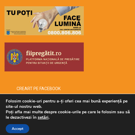
CREART PE FACEBOOK
Folosim cookie-uri pentru a-ți oferi cea mai bună experiență pe
site-ul nostru web.
Poți afla mai multe despre cookie-urile pe care le folosim sau să
Copyright © 2026 -creart-
le dezactivezi în
setări
.
Accept
Administrat de SECURMENOW