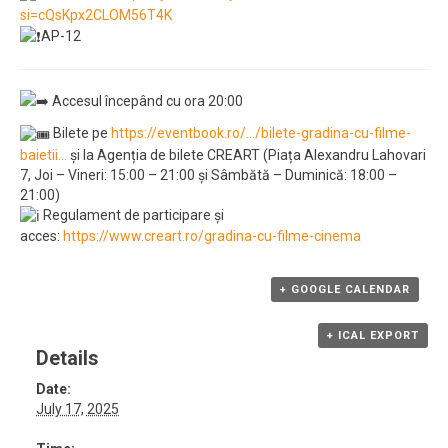
si=cQsKpx2CLOM56T4K
AP-12
Accesul începând cu ora 20:00
Bilete pe
https://eventbook.ro/…/bilete-gradina-cu-filme-
baietii…
și la Agenția de bilete CREART (Piața Alexandru Lahovari
7, Joi – Vineri: 15:00 – 21:00 și Sâmbătă – Duminică: 18:00 –
21:00)
Regulament de participare și
acces:
https://www.creart.ro/gradina-cu-filme-cinema
+ GOOGLE CALENDAR
+ ICAL EXPORT
Details
Date:
July 17, 2025