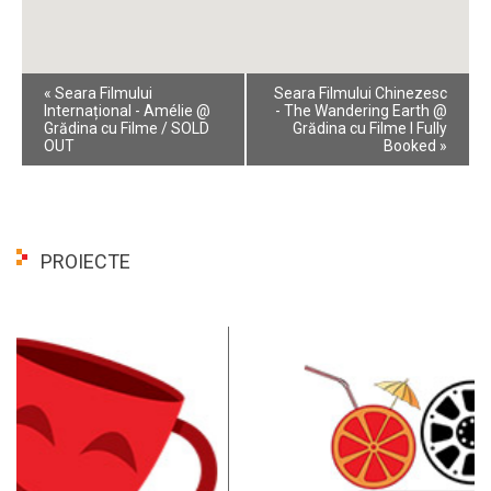
Event
«
Seara Filmului
Seara Filmului Chinezesc
Navigation
Internațional - Amélie @
- The Wandering Earth @
Grădina cu Filme / SOLD
Grădina cu Filme I Fully
OUT
Booked
»
PROIECTE