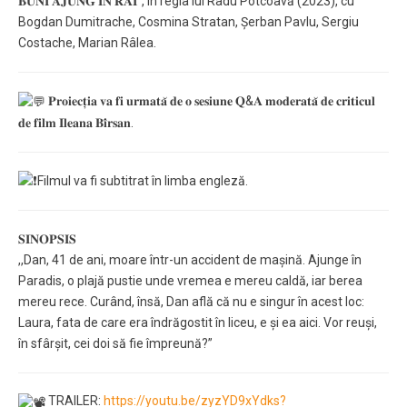
𝐁𝐔𝐍𝐈 𝐀𝐉𝐔𝐍𝐆 𝐈̂𝐍 𝐑𝐀𝐈”, în regia lui Radu Potcoavă (2023), cu
Bogdan Dumitrache, Cosmina Stratan, Șerban Pavlu, Sergiu
Costache, Marian Râlea.
𝐏𝐫𝐨𝐢𝐞𝐜𝐭̦𝐢𝐚 𝐯𝐚 𝐟𝐢 𝐮𝐫𝐦𝐚𝐭𝐚̆ 𝐝𝐞 𝐨 𝐬𝐞𝐬𝐢𝐮𝐧𝐞 𝐐&𝐀 𝐦𝐨𝐝𝐞𝐫𝐚𝐭𝐚̆ 𝐝𝐞 𝐜𝐫𝐢𝐭𝐢𝐜𝐮𝐥
𝐝𝐞 𝐟𝐢𝐥𝐦 𝐈𝐥𝐞𝐚𝐧𝐚 𝐁𝐢̂𝐫𝐬𝐚𝐧.
Filmul va fi subtitrat în limba engleză.
𝐒𝐈𝐍𝐎𝐏𝐒𝐈𝐒
,,Dan, 41 de ani, moare într-un accident de mașină. Ajunge în
Paradis, o plajă pustie unde vremea e mereu caldă, iar berea
mereu rece. Curând, însă, Dan află că nu e singur în acest loc:
Laura, fata de care era îndrăgostit în liceu, e și ea aici. Vor reuși,
în sfârșit, cei doi să fie împreună?”
TRAILER:
https://youtu.be/zyzYD9xYdks?