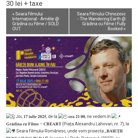
30 lei + taxe
Event
«
Seara Filmului
Seara Filmului Chinezesc
Navigation
Internațional - Amélie @
- The Wandering Earth @
Grădina cu Filme / SOLD
Grădina cu Filme I Fully
OUT
Booked
»
Joi, 𝟏𝟕 𝐢𝐮𝐥𝐢𝐞 𝟐𝟎𝟐𝟓, de la
𝐨𝐫𝐚 𝟐𝟏:𝟎𝟎, ne vedem în
𝐆𝐫𝐚̆𝐝𝐢𝐧𝐚 𝐜𝐮 𝐅𝐢𝐥𝐦𝐞 – 𝐂𝐑𝐄𝐀𝐑𝐓 (Piața Alexandru Lahovari, nr. 7), la
Seara Filmului Românesc, unde vom proiecta ,,𝐁𝐀̆𝐈𝐄𝐓̦𝐈𝐈