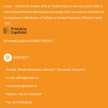
creart – Centrul de Creație, Artă și Tradiție este un serviciu public aflat în
subordinea Primăriei Municipiului București, fiind succesorul Centrului de
Conservare şi Valorificare a Tradiţiei şi Creaţiei Populare, înființat în anul
1957.
Informații publice HCGMB 138/2021
CONTACT
Adresă: Strada Alexandru Lahovari 7, București, Romania
E-mail:
office@creart.ro
comunicare@creart.ro
Telefon:
+40.21.318.38.04
Fax: 021/318.38.03