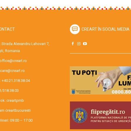
ONTACT
CREART ÎN SOCIAL MEDIA
 Strada Alexandru Lahovari 7,
ti, Romania
office@creart.ro
care@creart.ro
:
+40.21.318.38.04
1/318.38.03
ok:
creartpmb
ram
creartbucuresti
Vineri: 09:00 – 17:00