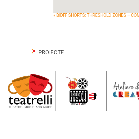
Event
«
BIDFF SHORTS: THRESHOLD ZONES – COMP
Navigation
PROIECTE