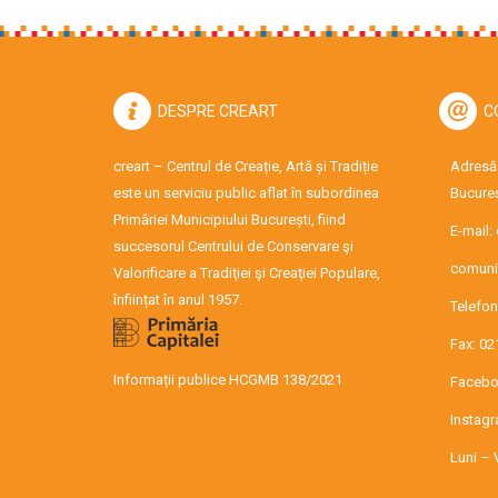
DESPRE CREART
C
creart – Centrul de Creație, Artă și Tradiție
Adresă:
este un serviciu public aflat în subordinea
Bucureș
Primăriei Municipiului București, fiind
E-mail:
succesorul Centrului de Conservare şi
comuni
Valorificare a Tradiţiei şi Creaţiei Populare,
înființat în anul 1957.
Telefon
Fax: 02
Informații publice HCGMB 138/2021
Facebo
Instag
Luni – 