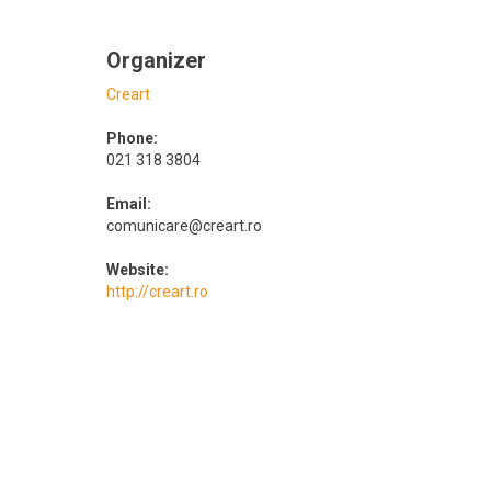
Organizer
Creart
Phone:
021 318 3804
Email:
comunicare@creart.ro
Website:
http://creart.ro