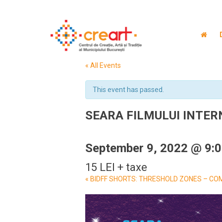
« All Events
This event has passed.
SEARA FILMULUI INTERN
September 9, 2022 @ 9:
15 LEI + taxe
Event
«
BIDFF SHORTS: THRESHOLD ZONES – COMP
Navigation