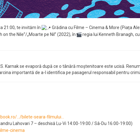
a 21:00, te invităm în
Grădina cu Filme – Cinema & More (Piața Alex
 on the Nile”/„Moarte pe Nil” (2022), în
regia lui Kenneth Branagh, c
S.S. Karnak se evaporă după ce o tânără moștenitoare este ucisă. Renumitu
arcina importantă de a-l identifica pe pasagerul responsabil pentru crimă
tbook.ro/…/bilete-seara-filmului…
xandru Lahovari 7 – deschisă Lu-Vi 14:00-19:00 / Sâ-Du 16:00-19:00)
filme-cinema