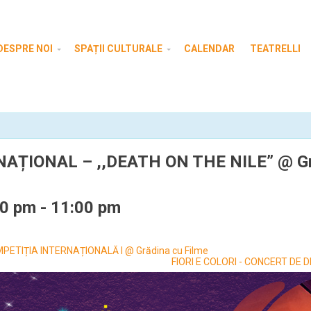
DESPRE NOI
SPAȚII CULTURALE
CALENDAR
TEATRELLI
AȚIONAL – ,,DEATH ON THE NILE” @ Gră
00 pm
-
11:00 pm
ETIȚIA INTERNAȚIONALĂ I @ Grădina cu Filme
FIORI E COLORI - CONCERT DE