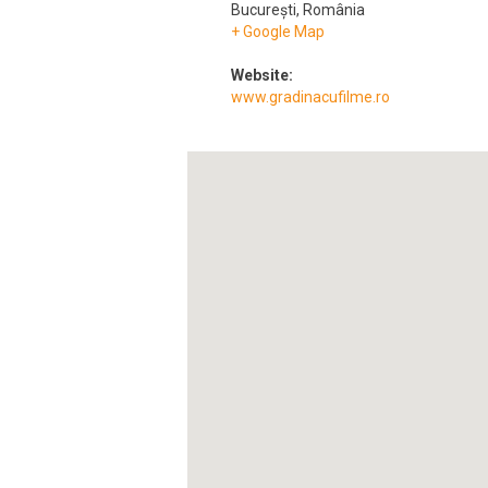
București
,
România
+ Google Map
Website:
www.gradinacufilme.ro