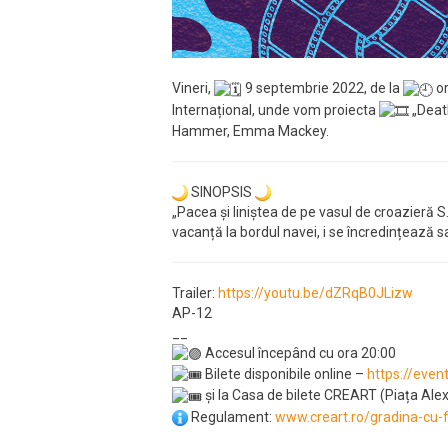
Vineri,
9 septembrie 2022, de la
or
Internațional, unde vom proiecta
„Death
Hammer, Emma Mackey.
SINOPSIS
„Pacea și liniștea de pe vasul de croazieră 
vacanță la bordul navei, i se încredințează s
Trailer:
https://youtu.be/dZRqB0JLizw
AP-12
__
Accesul începând cu ora 20:00
Bilete disponibile online –
https://even
și la Casa de bilete CREART (Piața Ale
Regulament:
www.creart.ro/gradina-cu-