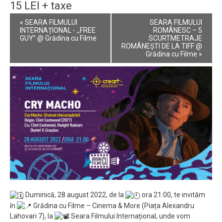
15 LEI + taxe
Event
«
SEARA FILMULUI
SEARA FILMULUI
Navigation
INTERNAȚIONAL - ,,FREE
ROMÂNESC – 5
GUY” @ Grădina cu Filme
SCURTMETRAJE
ROMÂNEȘTI DE LA TIFF @
Grădina cu Filme
»
Duminică, 28 august 2022, de la
ora 21:00, te invităm
în
Grădina cu Filme – Cinema & More (Piața Alexandru
Lahovari 7), la
Seara Filmului Internațional, unde vom