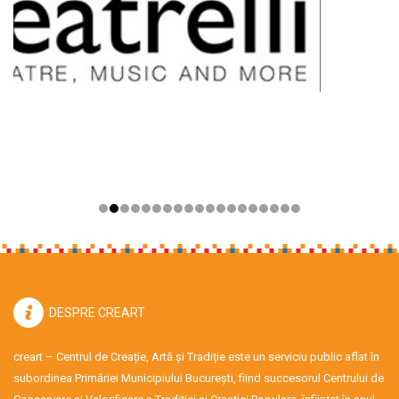
DESPRE CREART
creart – Centrul de Creație, Artă și Tradiție este un serviciu public aflat în
subordinea Primăriei Municipiului București, fiind succesorul Centrului de