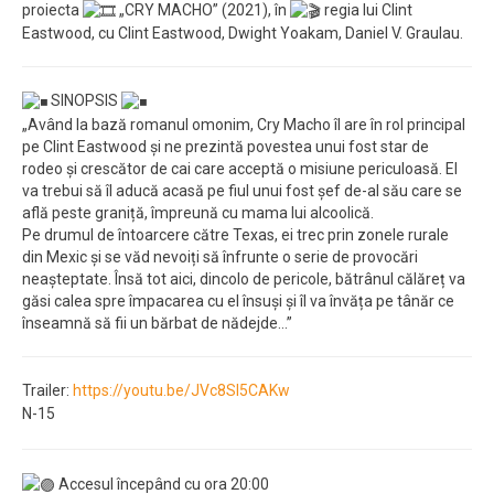
proiecta
„CRY MACHO” (2021), în
regia lui Clint
Eastwood, cu Clint Eastwood, Dwight Yoakam, Daniel V. Graulau.
SINOPSIS
„Având la bază romanul omonim, Cry Macho îl are în rol principal
pe Clint Eastwood și ne prezintă povestea unui fost star de
rodeo și crescător de cai care acceptă o misiune periculoasă. El
va trebui să îl aducă acasă pe fiul unui fost șef de-al său care se
află peste graniță, împreună cu mama lui alcoolică.
Pe drumul de întoarcere către Texas, ei trec prin zonele rurale
din Mexic și se văd nevoiți să înfrunte o serie de provocări
neașteptate. Însă tot aici, dincolo de pericole, bătrânul călăreț va
găsi calea spre împacarea cu el însuși și îl va învăța pe tânăr ce
înseamnă să fii un bărbat de nădejde…”
Trailer:
https://youtu.be/JVc8SI5CAKw
N-15
Accesul începând cu ora 20:00