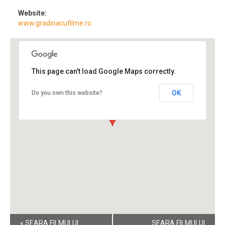
Website:
www.gradinacufilme.ro
This page can't load Google Maps correctly.
OK
Do you own this website?
Event
«
SEARA FILMULUI
SEARA FILMULUI