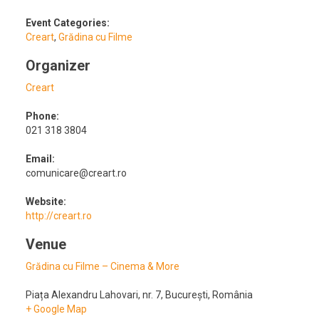
Event Categories:
Creart
,
Grădina cu Filme
Organizer
Creart
Phone:
021 318 3804
Email:
comunicare@creart.ro
Website:
http://creart.ro
Venue
Grădina cu Filme – Cinema & More
Piața Alexandru Lahovari, nr. 7
,
București
,
România
+ Google Map