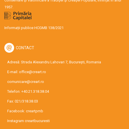
Conservare şi Valorificare a Tradiţiei şi Creaţiei Populare, înființat în anul
1957.
Informații publice HCGMB 138/2021
CONTACT
Adresă: Strada Alexandru Lahovari 7, București, Romania
E-mail:
office@creart.ro
comunicare@creart.ro
Telefon:
+40.21.318.38.04
Fax: 021/318.38.03
Facebook:
creartpmb
Instagram
creartbucuresti