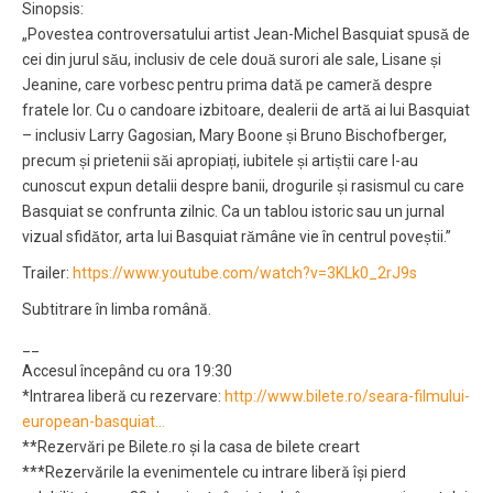
Sinopsis:
„Povestea controversatului artist Jean-Michel Basquiat spusă de
cei din jurul său, inclusiv de cele două surori ale sale, Lisane și
Jeanine, care vorbesc pentru prima dată pe cameră despre
fratele lor. Cu o candoare izbitoare, dealerii de artă ai lui Basquiat
– inclusiv Larry Gagosian, Mary Boone și Bruno Bischofberger,
precum și prietenii săi apropiați, iubitele și artiștii care l-au
cunoscut expun detalii despre banii, drogurile și rasismul cu care
Basquiat se confrunta zilnic. Ca un tablou istoric sau un jurnal
vizual sfidător, arta lui Basquiat rămâne vie în centrul poveștii.”
Trailer:
https://www.youtube.com/watch?v=3KLk0_2rJ9s
Subtitrare în limba română.
__
Accesul începând cu ora 19:30
*Intrarea liberă cu rezervare:
http://www.bilete.ro/seara-filmului-
european-basquiat…
**Rezervări pe Bilete.ro și la casa de bilete creart
***Rezervările la evenimentele cu intrare liberă își pierd