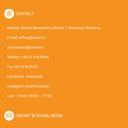
CONTACT
Adresă: Strada Alexandru Lahovari 7, București, Romania
E-mail:
office@creart.ro
comunicare@creart.ro
Telefon:
+40.21.318.38.04
Fax: 021/318.38.03
Facebook:
creartpmb
Instagram
creartbucuresti
Luni – Vineri: 09:00 – 17:00
CREART ÎN SOCIAL MEDIA