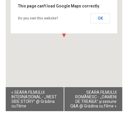
This page can't load Google Maps correctly.
OK
Do you own this website?
Event
«
SEARA FILMULUI
SEARA FILMULUI
Navigation
INTERNAȚIONAL - ,,WEST
ROMÂNESC - ,,OAMENI
SIDE STORY” @ Grădina
DE TREABĂ” și sesiune
cu Filme
Q&A @ Grădina cu Filme
»