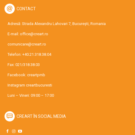
CONTACT
Adresă: Strada Alexandru Lahovari 7, București, Romania
E-mail:
office@creart.ro
comunicare@creart.ro
Telefon:
+40.21.318.38.04
Fax: 021/318.38.03
Facebook:
creartpmb
Instagram
creartbucuresti
Luni – Vineri: 09:00 – 17:00
CREART ÎN SOCIAL MEDIA