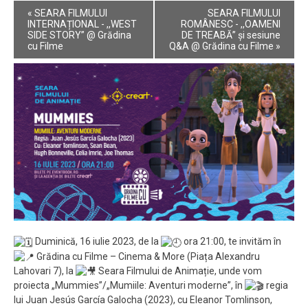
Event
«
SEARA FILMULUI
SEARA FILMULUI
Navigation
INTERNAȚIONAL - ,,WEST
ROMÂNESC - ,,OAMENI
SIDE STORY” @ Grădina
DE TREABĂ” și sesiune
cu Filme
Q&A @ Grădina cu Filme
»
Duminică, 16 iulie 2023, de la
ora 21:00, te invităm în
Grădina cu Filme – Cinema & More (Piața Alexandru
Lahovari 7), la
Seara Filmului de Animație, unde vom
proiecta „Mummies”/„Mumiile: Aventuri moderne”, în
regia
lui Juan Jesús García Galocha (2023), cu Eleanor Tomlinson,