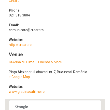
Creart
Phone:
021 318 3804
Email:
comunicare@creart.ro
Website:
http://creart.ro
Venue
Grădina cu Filme – Cinema & More
Piața Alexandru Lahovari, nr. 7
,
București
,
România
+ Google Map
Website:
www.gradinacufilme.ro