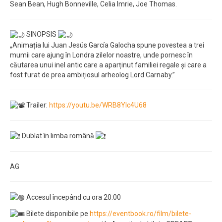
Sean Bean, Hugh Bonneville, Celia Imrie, Joe Thomas.
SINOPSIS
„Animația lui Juan Jesús García Galocha spune povestea a trei
mumii care ajung în Londra zilelor noastre, unde pornesc în
căutarea unui inel antic care a aparținut familiei regale și care a
fost furat de prea ambițiosul arheolog Lord Carnaby.”
Trailer:
https://youtu.be/WRB8YIc4U68
Dublat în limba română
AG
Accesul începând cu ora 20:00
Bilete disponibile pe
https://eventbook.ro/film/bilete-