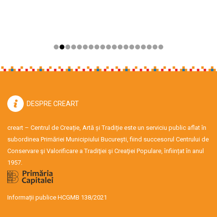
DESPRE CREART
creart – Centrul de Creație, Artă și Tradiție este un serviciu public aflat în
subordinea Primăriei Municipiului București, fiind succesorul Centrului de
Conservare şi Valorificare a Tradiţiei şi Creaţiei Populare, înființat în anul
1957.
Informații publice HCGMB 138/2021