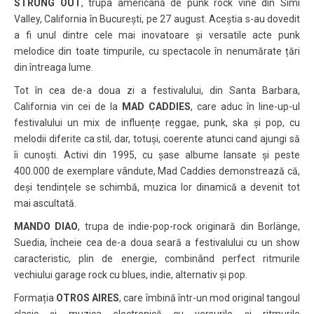
STRUNG OUT
, trupa americană de punk rock vine din Simi
Valley, California în București, pe 27 august. Aceștia s-au dovedit
a fi unul dintre cele mai inovatoare și versatile acte punk
melodice din toate timpurile, cu spectacole în nenumărate țări
din întreaga lume.
Tot în cea de-a doua zi a festivalului, din Santa Barbara,
California vin cei de la
MAD CADDIES
, care aduc în line-up-ul
festivalului un mix de influențe reggae, punk, ska și pop, cu
melodii diferite ca stil, dar, totuși, coerente atunci cand ajungi să
îi cunoști. Activi din 1995, cu șase albume lansate și peste
400.000 de exemplare vândute, Mad Caddies demonstrează că,
deși tendințele se schimbă, muzica lor dinamică a devenit tot
mai ascultată.
MANDO DIAO
, trupa de indie-pop-rock originară din Borlänge,
Suedia, încheie cea de-a doua seară a festivalului cu un show
caracteristic, plin de energie, combinând perfect ritmurile
vechiului garage rock cu blues, indie, alternativ și pop.
Formația
OTROS AIRES
, care îmbină într-un mod original tangoul
clasic și muzica electronică cu versurile și ritmurile