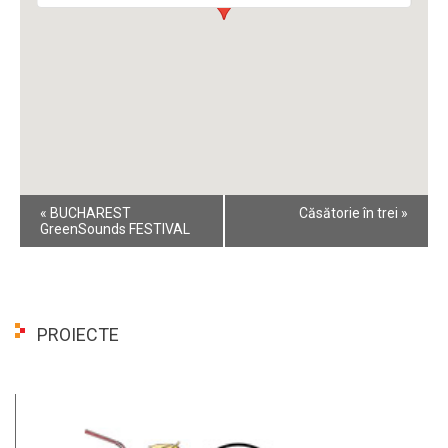
Event
«
BUCHAREST
Căsătorie în trei
»
Navigation
GreenSounds FESTIVAL
PROIECTE