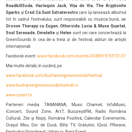
RoadkillSoda
,
Harlequin Jack
,
Vița de Vie
,
The Kryptonite
Sparks
și
Cred Că Sunt Extraterestru
care își lansează albumul
tot în cadrul festivalului, sunt responsabili cu muzica bună, iar
Groove Therapy cu Eugen
,
Otherside
,
Lucia
& Muse Quartet
,
Soul Serenade
,
Omelette
și
Helen
sunt cei care concertează la
GreenSounds în cea de-a treia zi de festival, alături de artiștii
internaționali.
Facebook event:
www.facebook.com/events/243891975972137
Mai multe detalii, în curând, pe:
www.facebook.com/bucharestgreensoundsfestival
www.bucharestgreensoundsfestival.ro
www.creart.ro
Parteneri media: TANANANA, Music Channel, InfoMusic,
iConcert, Sound Zone, Art7, BucureștiFM, Radio România
Cultural, Zile și Nopți, România Pozitivă, Calendar Evenimente,
Orașul Meu, Dor de Ducă, Blitz TV, Gratuitor, IQool, PRwave,
Festivaluri Românești, Urban.ro, Best-Event.