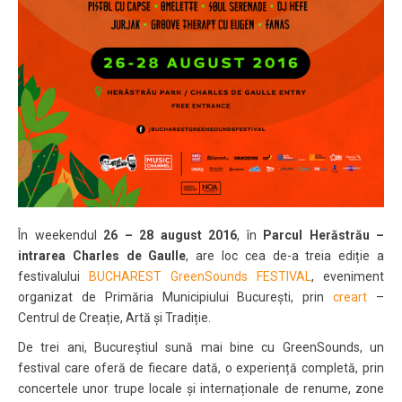
În weekendul
26 – 28 august 2016
, în
Parcul Herăstrău –
intrarea Charles de Gaulle
, are loc cea de-a treia ediție a
festivalului
BUCHAREST GreenSounds FESTIVAL
, eveniment
organizat de Primăria Municipiului București, prin
creart
–
Centrul de Creație, Artă și Tradiție.
De trei ani, Bucureștiul sună mai bine cu GreenSounds, un
festival care oferă de fiecare dată, o experiență completă, prin
concertele unor trupe locale și internaționale de renume, zone