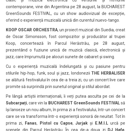
contemporane, vine din Argentina pe 28 august, la BUCHAREST
GreenSounds FESTIVAL, cu un show audiovizual de excepție,
oferind o experiență muzicală unică din curentul nuevo-tango.
KOOP OSCAR ORCHESTRA
, un proiect muzical din Suedia, creat
de Oscar Simonsson, fost compozitor și producător al trupei
Koop, concertează în Parcul Herăstrău, pe 28 august,
prezentând o fuziune unică de muzică clasică, electronică și
jazz, care împrumută pe alocuri sunete de cabaret și swing.
Cu o experiență muzicală îndelungată și cu pasiune pentru
stilurile hip-hop, funk, soul și jazz, londonezii
THE HERBALISER
se alătură festivalului în cea de-a treia zi, cu un concert live care
promite să surprindă prin sunetul original și stilul abordat.
Pe lângă artiștii internaționali, îi veți putea asculta pe cei de la
Subcarpați
, care vin la
BUCHAREST GreenSounds FESTIVAL
să
își lanseze un nou album, în prima zi a festivalului, într-un concert
care se va transforma într-o experiență sonoră de neuitat. Tot în
prima zi,
Fanas
,
Pistol cu Capse
,
Jurjak
și
E.M.I.L
urcă pe
scenele din Parcul Herăstrău. În cea de-a doua zi
DJ Hefe
,