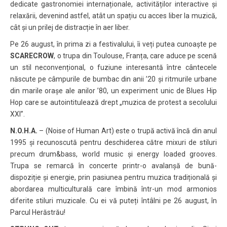
dedicate gastronomiei internaționale, activităților interactive și
relaxării, devenind astfel, atât un spațiu cu acces liber la muzică,
cât și un prilej de distracție în aer liber.
Pe 26 august, în prima zi a festivalului, îi veți putea cunoaște pe
SCARECROW
, o trupa din Toulouse, Franța, care aduce pe scenă
un stil neconvențional, o fuziune interesantă între cântecele
născute pe câmpurile de bumbac din anii ’20 și ritmurile urbane
din marile orașe ale anilor ’80, un experiment unic de Blues Hip
Hop care se autointitulează drept „muzica de protest a secolului
XXI”.
N.O.H.A.
– (Noise of Human Art) este o trupă activă încă din anul
1995 și recunoscută pentru deschiderea către mixuri de stiluri
precum drum&bass, world music și energy loaded grooves.
Trupa se remarcă în concerte printr-o avalanșă de bună-
dispoziție și energie, prin pasiunea pentru muzica tradițională și
abordarea multiculturală care îmbină într-un mod armonios
diferite stiluri muzicale. Cu ei vă puteți întâlni pe 26 august, în
Parcul Herăstrău!