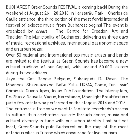
BUCHAREST GreenSounds FESTIVAL is coming back! During the
weekend of August 26 – 28 2016, in Herăstrău Park – Charles de
Gaulle entrance, the third edition of the most fervid international
festival of eclectic music from Bucharest begins! The event is
organized by
creart
– The Centre for Creation, Art and
Tradition,The Municipality of Bucharest, delivering us three days
of music, recreational activities, international gastronomic space
and an urban bazar.
Over 50 national and international top music artists and bands
are invited to the festival as Green Sounds has become a new
cultural tradition of our Capital, with around 60.000 visitors
during its two editions.
Jaya the Cat, Boogie Belgique, Subcarpați, DJ Ravin, The
Moorings, Shazalakazoo, BaBa ZuLa, URMA, Coma, Fun Lovin’
Criminals, Guano Apes, Asian Dub Foundation, The Interrupters,
De-Phazz, Nouvelle Vague, Narcotango, Moonlight Breakfast are
just a few artists who performed on the stage in 2014 and 2015.
The entrance is free as we want to facilitate everybody’s access
to culture, thus celebrating our city through dance, music and
cultural diversity in tune with our urban identity. Last but not
least, GreenSounds puts Bucharest on the map of the most
notorious cities in Europe which encourage festival tourism.