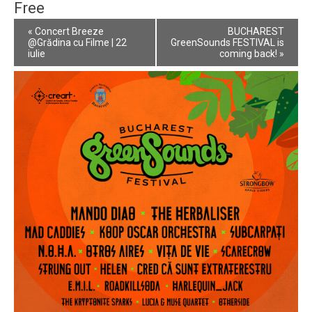
Free
Event
«
Concert Breeze
BUCHAREST
Navigation
@Grădina cu Filme | 22
GreenSounds FESTIVAL is
iulie
coming back!
»