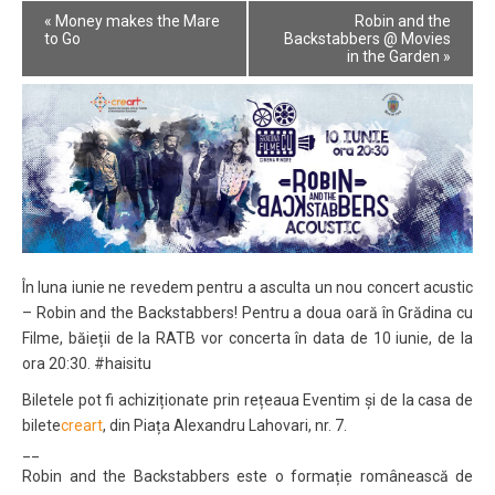
Event
«
Money makes the Mare
Robin and the
Navigation
to Go
Backstabbers @ Movies
in the Garden
»
În luna iunie ne revedem pentru a asculta un nou concert acustic
– Robin and the Backstabbers! Pentru a doua oară în Grădina cu
Filme, băieții de la RATB vor concerta în data de 10 iunie, de la
ora 20:30. #haisitu
Biletele pot fi achiziționate prin rețeaua Eventim și de la casa de
bilete
creart
, din Piața Alexandru Lahovari, nr. 7.
__
Robin and the Backstabbers este o formație românească de