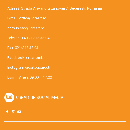
Adresă: Strada Alexandru Lahovari 7, București, Romania
E-mail:
office@creart.ro
comunicare@creart.ro
Telefon:
+40.21.318.38.04
Fax: 021/318.38.03
Facebook:
creartpmb
Instagram
creartbucuresti
Luni – Vineri: 09:00 – 17:00
CREART ÎN SOCIAL MEDIA