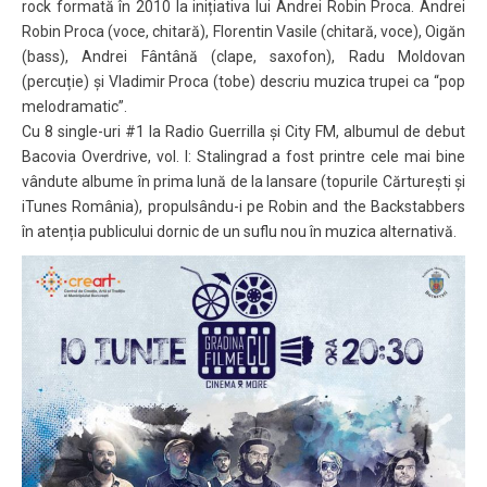
rock formată în 2010 la inițiativa lui Andrei Robin Proca. Andrei
Robin Proca (voce, chitară), Florentin Vasile (chitară, voce), Oigăn
(bass), Andrei Fântână (clape, saxofon), Radu Moldovan
(percuție) și Vladimir Proca (tobe) descriu muzica trupei ca “pop
melodramatic”.
Cu 8 single-uri #1 la Radio Guerrilla și City FM, albumul de debut
Bacovia Overdrive, vol. I: Stalingrad a fost printre cele mai bine
vândute albume în prima lună de la lansare (topurile Cărturești și
iTunes România), propulsându-i pe Robin and the Backstabbers
în atenția publicului dornic de un suflu nou în muzica alternativă.