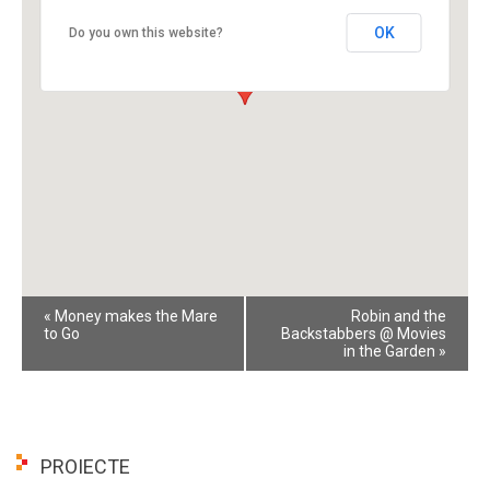
OK
Do you own this website?
Event
«
Money makes the Mare
Robin and the
Navigation
to Go
Backstabbers @ Movies
in the Garden
»
PROIECTE