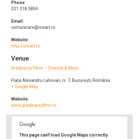
Phone:
021 318 3804
Email:
comunicare@creart.ro
Website:
http://creart.ro
Venue
Grădina cu Filme – Cinema & More
Piața Alexandru Lahovari, nr. 7
,
București
,
România
+ Google Map
Website:
www.gradinacufilme.ro
This page can't load Google Maps correctly.