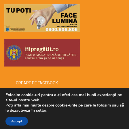
CREART PE FACEBOOK
Folosim cookie-uri pentru a-ți oferi cea mai bună experiență pe
site-ul nostru web.
Poți afla mai multe despre cookie-urile pe care le folosim sau să
Copyright © 2026 -creart-
le dezactivezi în
setări
.
Accept
Administrat de SECURMENOW