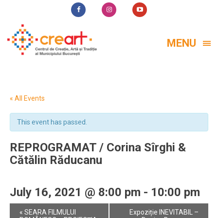
MENU
« All Events
This event has passed.
REPROGRAMAT / Corina Sîrghi &
Cătălin Răducanu
July 16, 2021 @ 8:00 pm
-
10:00 pm
Event
«
SEARA FILMULUI
Expoziție INEVITABIL –