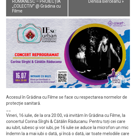
Navigation
ROMÂNESC – PROIECȚIA
Denisa Berceanu
»
„COLECTIV” @ Grădina cu
Filme
Accesul în Grădina cu Filme se face cu respectarea normelor de
protecție sanitară.
__
Vineri, 16 iulie, de la ora 20:00, vă invităm în Grădina cu Filme, la
concertul Corina Sîrghi & Cătălin Răducanu. Pentru toți cei care
au iubit, iubesc și vor iubi, pe 16 iulie se aduce la microfon un mic
îndemn la a mai iubi o dată, și încă o dată, iar toate melodiile care