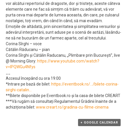
vor alcătui repertoriul de dragoste, dor și tristețe, aceste câteva
elemente care ne fac să simțim că trăim cu adevărat, vă vor
purta ceva mai departe de lumea aceasta, din care, pe culoarul
nostalgiei, toți vrem, din când în când, să mai evadăm.
Emoțiile de altădată, prin sinceritatea și simplitatea versurilor și
adevărul interpretării, sunt aduse pe o scenă de astăzi, lăsându-
ne să ne bucurăm de un farmec aparte, cel al trecutului.
Corina Sîrghi – voce
Cătălin Răducanu – pian
Corina Sîrghi și Cătălin Raducanu, „Plimbare prin București”, live
@ Morning Glory:
https://www.youtube.com/watch?
v=IPQWGu4Nfys
__
Accesul începând cu ora 19:00
*Intrare pe bază de bilet:
https://eventbook.ro/…/bilete-corina-
sirghi-catalin…
**Bilete disponibile pe Eventbook.ro și la casa de bilete CREART
***Vă rugăm să consultați Regulamentul Grădinii înainte de a
achiziționa bilet:
www.creart.ro/gradina-cu-filme-cinema
+ GOOGLE CALENDAR