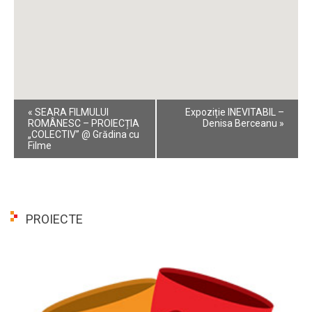
Event
«
SEARA FILMULUI
Expoziție INEVITABIL –
Navigation
ROMÂNESC – PROIECȚIA
Denisa Berceanu
»
„COLECTIV” @ Grădina cu
Filme
PROIECTE