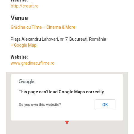
Website:
http://creart.ro
Venue
Grădina cu Filme – Cinema & More
Piața Alexandru Lahovari, nr. 7
,
București
,
România
+ Google Map
Website:
www.gradinacufilme.ro
This page can't load Google Maps correctly.
OK
Do you own this website?