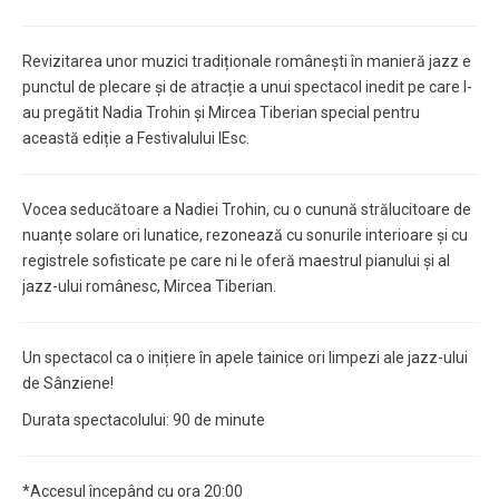
Revizitarea unor muzici tradiționale românești în manieră jazz e
punctul de plecare și de atracție a unui spectacol inedit pe care l-
au pregătit Nadia Trohin și Mircea Tiberian special pentru
această ediție a Festivalului IEsc.
Vocea seducătoare a Nadiei Trohin, cu o cunună strălucitoare de
nuanțe solare ori lunatice, rezonează cu sonurile interioare și cu
registrele sofisticate pe care ni le oferă maestrul pianului și al
jazz-ului românesc, Mircea Tiberian.
Un spectacol ca o inițiere în apele tainice ori limpezi ale jazz-ului
de Sânziene!
Durata spectacolului: 90 de minute
*Accesul începând cu ora 20:00