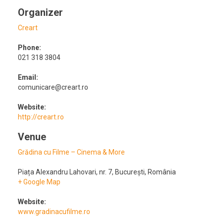
Organizer
Creart
Phone:
021 318 3804
Email:
comunicare@creart.ro
Website:
http://creart.ro
Venue
Grădina cu Filme – Cinema & More
Piața Alexandru Lahovari, nr. 7
,
București
,
România
+ Google Map
Website:
www.gradinacufilme.ro