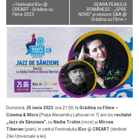
Event
«
Festivalul IEsc @
SEARA FILMULUI
Navigation
CREART - Grădina cu
ROMÂNESC - ,,SPRE
Filme 2023
NORD” și sesiune Q&A @
Grădina cu Filme
»
Duminică,
25 iunie 2023
, ora 21:00, la
Grădina cu Filme –
Cinema & More
(Piața Alexandru Lahovari nr.7) are loc
recitalul
„Jazz de Sânziene”
, cu
Nadia Trohin
(voce) și
Mircea
Tiberian
(pian), în cadrul Festivalului
IEsc @ CREART
(dedicat
Zilei Universale a Iei).