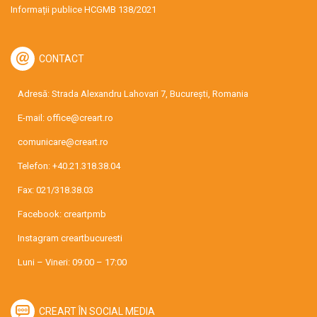
Informații publice HCGMB 138/2021
CONTACT
Adresă: Strada Alexandru Lahovari 7, București, Romania
E-mail:
office@creart.ro
comunicare@creart.ro
Telefon:
+40.21.318.38.04
Fax: 021/318.38.03
Facebook:
creartpmb
Instagram
creartbucuresti
Luni – Vineri: 09:00 – 17:00
CREART ÎN SOCIAL MEDIA