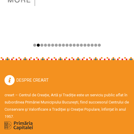
DESPRE CREART
creart – Centrul de Creație, Artă și Tradiție este un serviciu public aflat în
subordinea Primăriei Municipiului București, fiind succesorul Centrului de
Conservare şi Valorificare a Tradiţiei şi Creaţiei Populare, înființat în anul
1957.