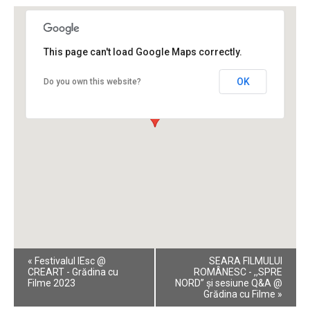
This page can't load Google Maps correctly.
OK
Do you own this website?
Event
«
Festivalul IEsc @
SEARA FILMULUI
Navigation
CREART - Grădina cu
ROMÂNESC - ,,SPRE
Filme 2023
NORD” și sesiune Q&A @
Grădina cu Filme
»