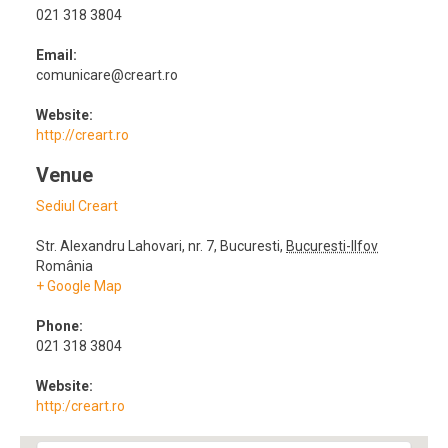
021 318 3804
Email:
comunicare@creart.ro
Website:
http://creart.ro
Venue
Sediul Creart
Str. Alexandru Lahovari, nr. 7
,
Bucuresti
,
Bucuresti-Ilfov
România
+ Google Map
Phone:
021 318 3804
Website:
http:/creart.ro