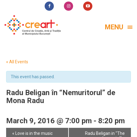
MENU
« All Events
This event has passed.
Radu Beligan în “Nemuritorul” de
Mona Radu
March 9, 2016 @ 7:00 pm
-
8:20 pm
Event
«
Love is in the music
Radu Beligan in "The