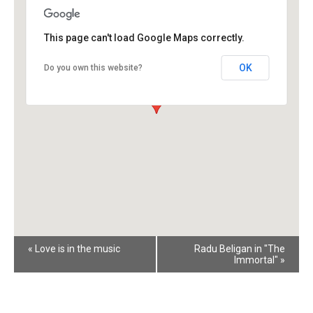
This page can't load Google Maps correctly.
OK
Do you own this website?
Event
«
Love is in the music
Radu Beligan in "The
Navigation
Immortal"
»