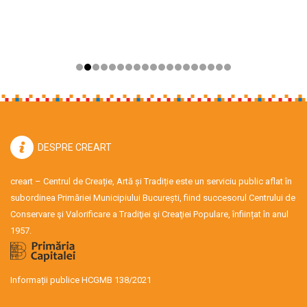
DESPRE CREART
creart – Centrul de Creație, Artă și Tradiție este un serviciu public aflat în
subordinea Primăriei Municipiului București, fiind succesorul Centrului de
Conservare şi Valorificare a Tradiţiei şi Creaţiei Populare, înființat în anul
1957.
Informații publice HCGMB 138/2021