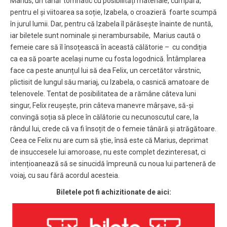
Marius, un tânăr tomnatic cu posibilități materiale, cumpără,
pentru el și viitoarea sa soție, Izabela, o croazieră foarte scumpă
în jurul lumii. Dar, pentru că Izabela îl părăsește înainte de nuntă,
iar biletele sunt nominale și nerambursabile, Marius caută o
femeie care să îl însoțească în această călătorie – cu condiția
ca ea să poarte același nume cu fosta logodnică. Întâmplarea
face ca peste anunțul lui să dea Felix, un cercetător vârstnic,
plictisit de lungul său mariaj, cu Izabela, o casnică amatoare de
telenovele. Tentat de posibilitatea de a rămâne câteva luni
singur, Felix reușește, prin câteva manevre mârșave, să-și
convingă soția să plece în călătorie cu necunoscutul care, la
rândul lui, crede că va fi însoțit de o femeie tânără și atrăgătoare.
Ceea ce Felix nu are cum să știe, însă este că Marius, deprimat
de insuccesele lui amoroase, nu este complet dezinteresat, ci
intențioanează să se sinucidă împreună cu noua lui parteneră de
voiaj, cu sau fără acordul acesteia.
Biletele pot fi achizitionate de aici: