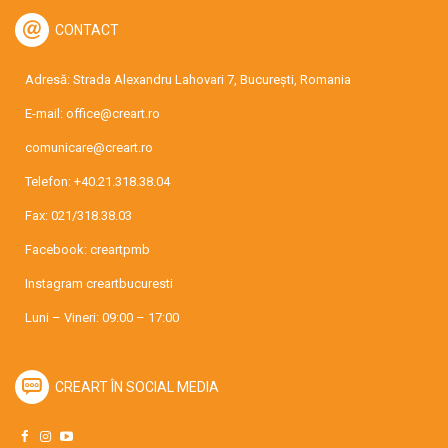
CONTACT
Adresă: Strada Alexandru Lahovari 7, București, Romania
E-mail:
office@creart.ro
comunicare@creart.ro
Telefon:
+40.21.318.38.04
Fax: 021/318.38.03
Facebook:
creartpmb
Instagram
creartbucuresti
Luni – Vineri: 09:00 – 17:00
CREART ÎN SOCIAL MEDIA