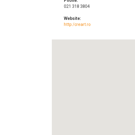
Phone:
021 318 3804
Website:
http:/creart.ro