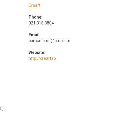
Creart
Phone:
021 318 3804
Email:
comunicare@creart.ro
Website:
http://creart.ro
ti
,