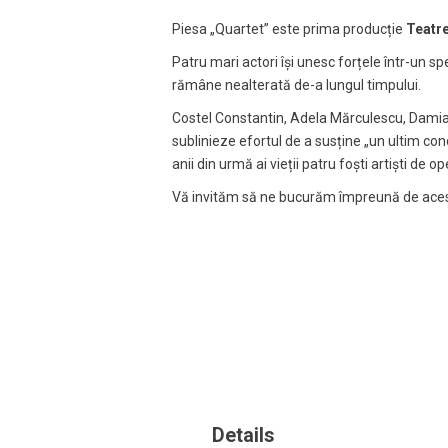
Piesa „Quartet” este prima producție
Teatre
Patru mari actori își unesc forțele într-un 
rămâne nealterată de-a lungul timpului.
Costel Constantin, Adela Mărculescu, Damia
sublinieze efortul de a susține „un ultim conc
anii din urmă ai vieții patru foști artiști d
Vă invităm să ne bucurăm împreună de acest
Details