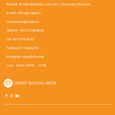
Adresă: Strada Alexandru Lahovari 7, București, Romania
E-mail:
office@creart.ro
comunicare@creart.ro
Telefon:
+40.21.318.38.04
Fax: 021/318.38.03
Facebook:
creartpmb
Instagram
creartbucuresti
Luni – Vineri: 09:00 – 17:00
CREART ÎN SOCIAL MEDIA