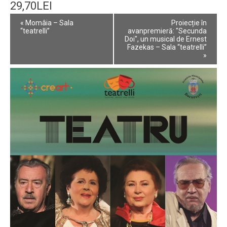
29,70LEI
Event
«
Momâia – Sala
Proiecție în
Navigation
“teatrelli”
avanpremieră: "Secunda
Doi", un musical de Ernest
Fazekas – Sala “teatrelli”
»