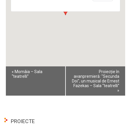
Event
«
Momâia – Sala
Proiecție în
Navigation
“teatrelli”
avanpremieră: "Secunda
Doi", un musical de Ernest
Fazekas – Sala “teatrelli”
»
PROIECTE