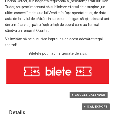
Florina Cercel, sub bagheta regizorală a „neastâmpăratului” Dan
Tudor, reușesc împreună să sublinieze efortul de a susține „un
ultim concert” – de ziua lui Verdi – în fața spectatorilor, de data
asta de la azilul de bătrâni în care sunt obligați să-și petreacă anii
din urmă ai vieții patru foști artiști de operă care au format
cândva un renumit Quartet.
Vă invităm să ne bucurăm împreună de acest adevărat regal
teatral!
Biletele pot fi achizitionate de aici:
+ GOOGLE CALENDAR
+ ICAL EXPORT
Details