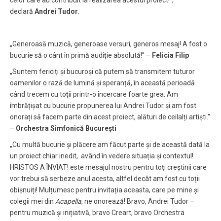
declară
Andrei Tudor
.
„Generoasă muzică, generoase versuri, generos mesaj! A fost o
bucurie să o cânt în primă audiție absolută!” –
Felicia Filip
„Suntem fericiți și bucuroși că putem să transmitem tuturor
oamenilor o rază de lumină și speranță, în această perioadă
când trecem cu toții printr-o încercare foarte grea. Am
îmbrățișat cu bucurie propunerea lui Andrei Tudor și am fost
onorați să facem parte din acest proiect, alături de ceilalți artiști.”
–
Orchestra Simfonică București
„Cu multă bucurie și plăcere am făcut parte și de această dată la
un proiect chiar inedit, având în vedere situația și contextul!
HRISTOS A ÎNVIAT! este mesajul nostru pentru toți creștinii care
vor trebui să serbeze anul acesta, altfel decât am fost cu toții
obișnuiți! Mulțumesc pentru invitația aceasta, care pe mine și
colegii mei din
Acapella
, ne onorează! Bravo, Andrei Tudor –
pentru muzică și inițiativă, bravo Creart, bravo Orchestra