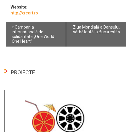
Website:
http://creart.ro
Event
«
Campania
Ziua Mondială a Dansului,
Navigation
internațională de
sărbătorită la București!
»
solidaritate „One World.
One Heart”
PROIECTE