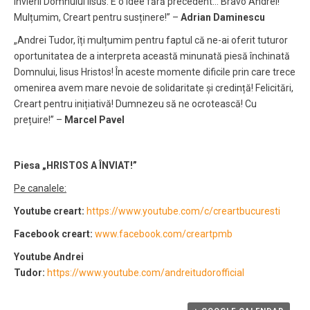
Învierii Domnului Iisus. E o idee fără precedent… Bravo Andrei!
Mulțumim, Creart pentru susținere!” –
Adrian Daminescu
„Andrei Tudor, îți mulțumim pentru faptul că ne-ai oferit tuturor
oportunitatea de a interpreta această minunată piesă închinată
Domnului, Iisus Hristos! În aceste momente dificile prin care trece
omenirea avem mare nevoie de solidaritate și credință! Felicitări,
Creart pentru inițiativă! Dumnezeu să ne ocrotească! Cu
prețuire!” –
Marcel Pavel
Piesa „HRISTOS A ÎNVIAT!”
Pe canalele:
Youtube creart:
https://www.youtube.com/c/creartbucuresti
Facebook creart:
www.facebook.com/creartpmb
Youtube Andrei
Tudor:
https://www.youtube.com/andreitudorofficial