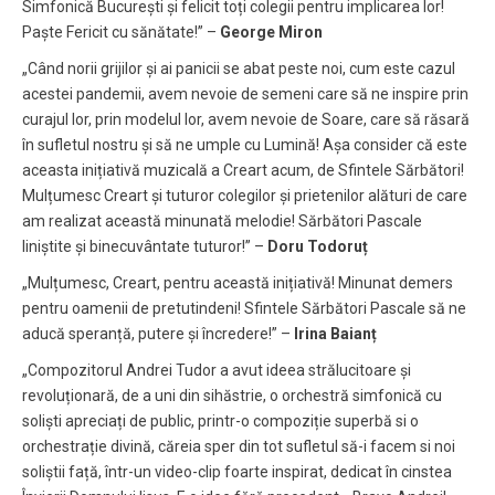
Simfonică București și felicit toți colegii pentru implicarea lor!
Paște Fericit cu sănătate!” –
George
Miron
„Când norii grijilor și ai panicii se abat peste noi, cum este cazul
acestei pandemii, avem nevoie de semeni care să ne inspire prin
curajul lor, prin modelul lor, avem nevoie de Soare, care să răsară
în sufletul nostru și să ne umple cu Lumină! Așa consider că este
aceasta inițiativă muzicală a Creart acum, de Sfintele Sărbători!
Mulțumesc Creart și tuturor colegilor și prietenilor alături de care
am realizat această minunată melodie! Sărbători Pascale
liniștite și binecuvântate tuturor!” –
Doru Todoruț
„Mulțumesc, Creart, pentru această inițiativă! Minunat demers
pentru oamenii de pretutindeni! Sfintele Sărbători Pascale să ne
aducă speranță, putere și încredere!” –
Irina Baianț
„Compozitorul Andrei Tudor a avut ideea strălucitoare și
revoluționară, de a uni din sihăstrie, o orchestră simfonică cu
soliști apreciați de public, printr-o compoziție superbă si o
orchestrație divină, căreia sper din tot sufletul să-i facem si noi
soliștii față, într-un video-clip foarte inspirat, dedicat în cinstea