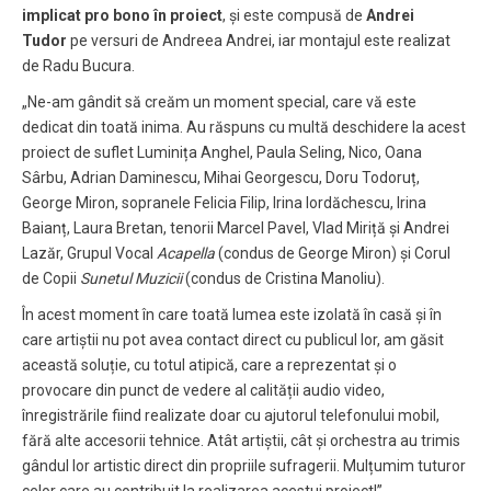
implicat pro bono în proiect
, și este compusă de
Andrei
Tudor
pe versuri de Andreea Andrei, iar montajul este realizat
de Radu Bucura.
„Ne-am gândit să creăm un moment special, care vă este
dedicat din toată inima. Au răspuns cu multă deschidere la acest
proiect de suflet Luminița Anghel, Paula Seling, Nico, Oana
Sârbu, Adrian Daminescu, Mihai Georgescu, Doru Todoruț,
George Miron, sopranele Felicia Filip, Irina Iordăchescu, Irina
Baianț, Laura Bretan, tenorii Marcel Pavel, Vlad Miriță și Andrei
Lazăr, Grupul Vocal
Acapella
(condus de George Miron) și Corul
de Copii
Sunetul Muzicii
(condus de Cristina Manoliu).
În acest moment în care toată lumea este izolată în casă și în
care artiștii nu pot avea contact direct cu publicul lor, am găsit
această soluție, cu totul atipică, care a reprezentat și o
provocare din punct de vedere al calității audio video,
înregistrările fiind realizate doar cu ajutorul telefonului mobil,
fără alte accesorii tehnice. Atât artiștii, cât și orchestra au trimis
gândul lor artistic direct din propriile sufragerii. Mulțumim tuturor
celor care au contribuit la realizarea acestui proiect!”,