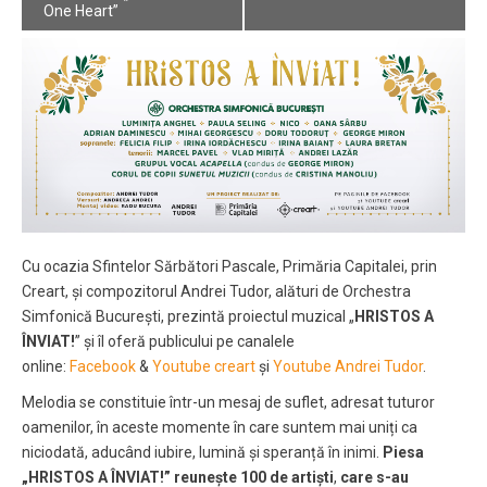
One Heart”
Cu ocazia Sfintelor Sărbători Pascale, Primăria Capitalei, prin
Creart, și compozitorul Andrei Tudor, alături de Orchestra
Simfonică București, prezintă proiectul muzical „
HRISTOS A
ÎNVIAT!
” și îl oferă publicului pe canalele
online:
Facebook
&
Youtube creart
și
Youtube Andrei Tudor
.
Melodia se constituie într-un mesaj de suflet, adresat tuturor
oamenilor, în aceste momente în care suntem mai uniți ca
niciodată, aducând iubire, lumină și speranță în inimi.
Piesa
„HRISTOS A ÎNVIAT!” reunește 100 de artiști
,
care s-au