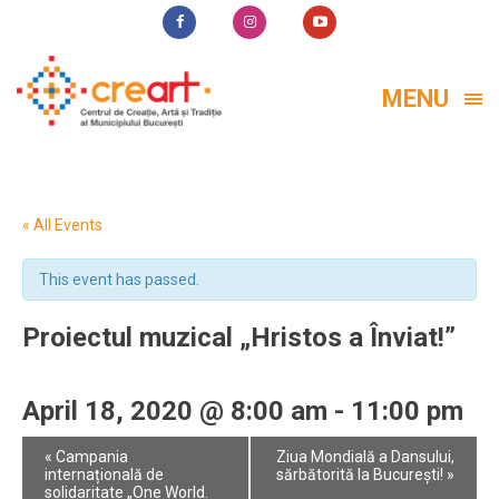
MENU
« All Events
This event has passed.
Proiectul muzical „Hristos a Înviat!”
April 18, 2020 @ 8:00 am
-
11:00 pm
Event
«
Campania
Ziua Mondială a Dansului,
Navigation
internațională de
sărbătorită la București!
»
solidaritate „One World.