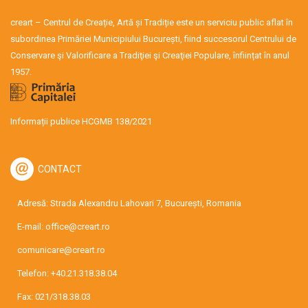
creart – Centrul de Creație, Artă și Tradiție este un serviciu public aflat în
subordinea Primăriei Municipiului București, fiind succesorul Centrului de
Conservare şi Valorificare a Tradiţiei şi Creaţiei Populare, înființat în anul
1957.
Informații publice HCGMB 138/2021
CONTACT
Adresă: Strada Alexandru Lahovari 7, București, Romania
E-mail:
office@creart.ro
comunicare@creart.ro
Telefon:
+40.21.318.38.04
Fax: 021/318.38.03