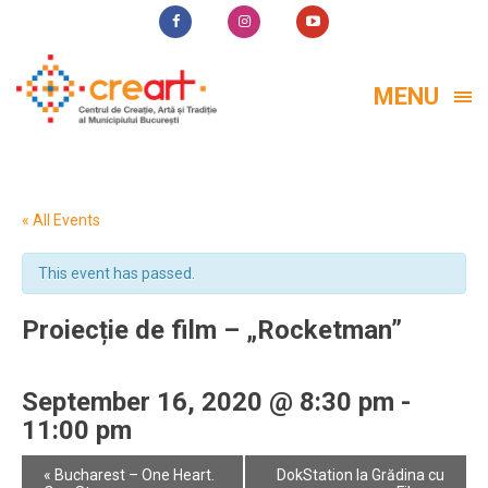
MENU
« All Events
This event has passed.
Proiecție de film – „Rocketman”
September 16, 2020 @ 8:30 pm
-
11:00 pm
Event
«
Bucharest – One Heart.
DokStation la Grădina cu