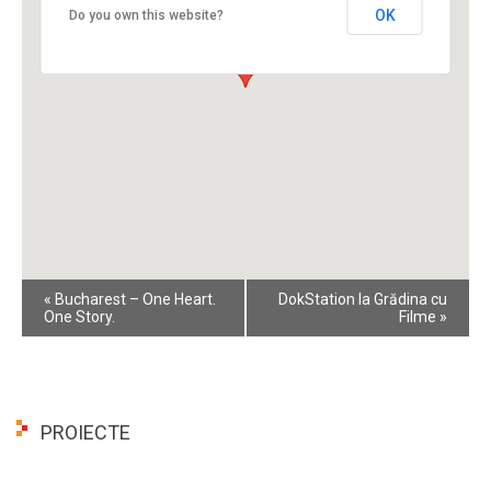
OK
Do you own this website?
Event
«
Bucharest – One Heart.
DokStation la Grădina cu
Navigation
One Story.
Filme
»
PROIECTE