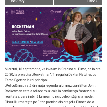
Navigation
One Story.
Filme
»
Miercuri, 16 septembrie, vă invităm în Grădina cu Filme, de la ora
20:30, la proiecția „Rocketman”, în regia lui Dexter Fletcher, cu
Taron Egerton în rol principal.
„Peliculă inspirată din viaţa legendarului muzician Elton John,
Rocketman este o odisee muzicală la confluența fanteziei cu
realitatea, care îmbină lumea muzicii, celebrității și a modei.
Filmul îl urmărește pe Elton pornind din orășelul Pinner, de-a