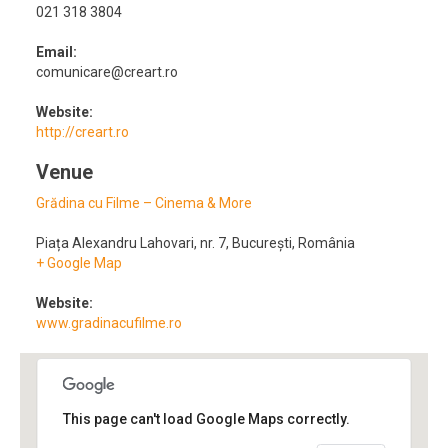
021 318 3804
Email:
comunicare@creart.ro
Website:
http://creart.ro
Venue
Grădina cu Filme – Cinema & More
Piața Alexandru Lahovari, nr. 7
,
București
,
România
+ Google Map
Website:
www.gradinacufilme.ro
This page can't load Google Maps correctly.