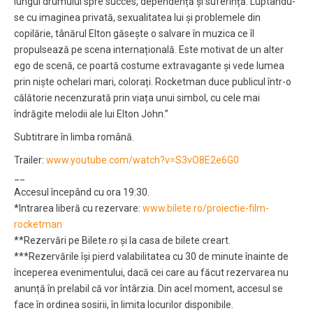
lungul drumului spre succes, dependență și suferință. Luptându-
se cu imaginea privată, sexualitatea lui și problemele din
copilărie, tânărul Elton găsește o salvare în muzica ce îl
propulsează pe scena internațională. Este motivat de un alter
ego de scenă, ce poartă costume extravagante și vede lumea
prin niște ochelari mari, colorați. Rocketman duce publicul într-o
călătorie necenzurată prin viața unui simbol, cu cele mai
îndrăgite melodii ale lui Elton John.”
Subtitrare în limba română.
Trailer:
www.youtube.com/watch?v=S3vO8E2e6G0
__
Accesul începând cu ora 19:30.
*Intrarea liberă cu rezervare:
www.bilete.ro/proiectie-film-
rocketman
**Rezervări pe Bilete.ro și la casa de bilete creart.
***Rezervările își pierd valabilitatea cu 30 de minute înainte de
începerea evenimentului, dacă cei care au făcut rezervarea nu
anunță în prelabil că vor întârzia. Din acel moment, accesul se
face în ordinea sosirii, în limita locurilor disponibile.