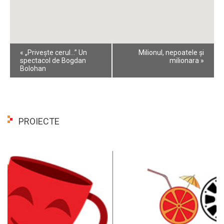
Event
«
„Privește cerul...” Un
Milionul, nepoatele și
Navigation
spectacol de Bogdan
milionara
»
Bolohan
PROIECTE