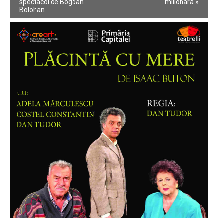
Navigation
spectacol de Bogdan
milionara
»
Bolohan