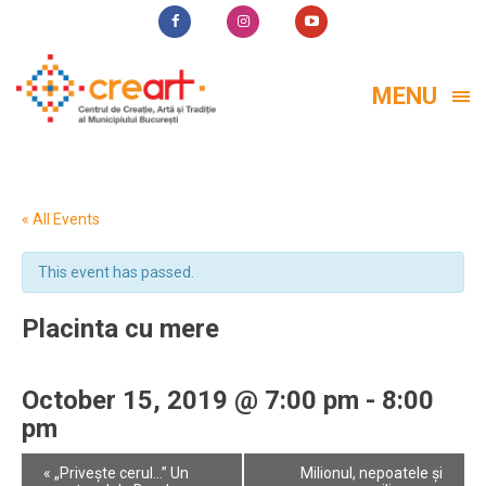
MENU
« All Events
This event has passed.
Placinta cu mere
October 15, 2019 @ 7:00 pm
-
8:00
pm
Event
«
„Privește cerul...” Un
Milionul, nepoatele și