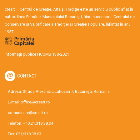
creart – Centrul de Creație, Artă și Tradiție este un serviciu public aflat în
subordinea Primăriei Municipiului București, fiind succesorul Centrului de
Conservare şi Valorificare a Tradiţiei şi Creaţiei Populare, înființat în anul
1957.
Informații publice HCGMB 138/2021
CONTACT
Adresă: Strada Alexandru Lahovari 7, București, Romania
E-mail:
office@creart.ro
comunicare@creart.ro
Telefon:
+40.21.318.38.04
Fax: 021/318.38.03